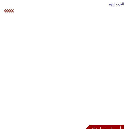
وسفر
العرب اليوم
ديكور
أخبار
إعلام
تعليم
مرأة
علوم
وتكنولوجيا
بيئة
مدوَّنات
أبراج