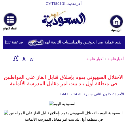
آخر تحديث GMT18:21:31
الرئيسية
أخبارعاجلة
رياضة
 تنفيذ عملية ضد الحوثيين والميليشيات التابعة لهم
صاعقة تقتل لاعبا تايلانديا
ثقافة
إقتصاد
أخبارعاجلة
»
أخبار عاجلة
فن
الاحتلال الصهيوني يقوم بإطلاق قنابل الغاز على المواطنين
وموسيقى
في منطقة أول بلد بيت امر مقابل المدرسة الألمانية
أزياء
17:54 2013 الأحد ,20 كانون الثاني / يناير
GMT
صحة
وتغذية
سياحة