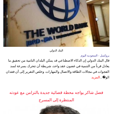
البنك الدولي
بروكسل - السعوديه اليوم
قال البنك الدولي إن الذكاء الاصطناعي قد يمكن البلدان النامية من تحقيق ما
يعادل قرناً من التنمية في غضون عقد واحد، شريطة أن تتحرك بسرعة لسد
الفجوات في مجالات الطاقة والاتصال والمهارات. وخلص التقرير إلى أن فقدان
الو�...
المزيد
فضل شاكر يواجه محطة قضائية جديدة بالتزامن مع عودته
المنتظرة إلى المسرح