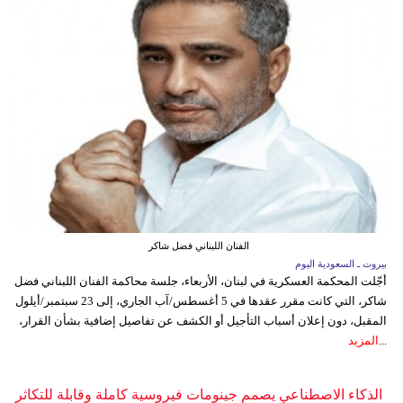
الفنان اللبناني فضل شاكر
بيروت ـ السعودية اليوم
أجّلت المحكمة العسكرية في لبنان، الأربعاء، جلسة محاكمة الفنان اللبناني فضل
شاكر، التي كانت مقرر عقدها في 5 أغسطس/آب الجاري، إلى 23 سبتمبر/أيلول
المقبل، دون إعلان أسباب التأجيل أو الكشف عن تفاصيل إضافية بشأن القرار،
...
المزيد
الذكاء الاصطناعي يصمم جينومات فيروسية كاملة وقابلة للتكاثر