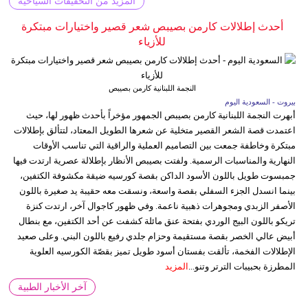
المزيد من التحقيقات السياحية
أحدث إطلالات كارمن بصيبص شعر قصير واختيارات مبتكرة
للأزياء
النجمة اللبنانية كارمن بصيبص
بيروت - السعودية اليوم
أبهرت النجمة اللبنانية كارمن بصيبص الجمهور مؤخراً بأحدث ظهور لها، حيث
اعتمدت قصة الشعر القصير متخلية عن شعرها الطويل المعتاد، لتتألق بإطلالات
مبتكرة وخاطفة جمعت بين التصاميم العملية والراقية التي تناسب الأوقات
النهارية والمناسبات الرسمية. ولفتت بصيبص الأنظار بإطلالة عصرية ارتدت فيها
جمبسوت طويل باللون الأسود الداكن بقصة كورسيه ضيقة مكشوفة الكتفين،
بينما انسدل الجزء السفلي بقصة واسعة، ونسقت معه حقيبة يد صغيرة باللون
الأصفر الزبدي ومجوهرات ذهبية ناعمة. وفي ظهور كاجوال آخر، ارتدت كنزة
تريكو باللون البيج الوردي بفتحة عنق مائلة كشفت عن أحد الكتفين، مع بنطال
أبيض عالي الخصر بقصة مستقيمة وحزام جلدي رفيع باللون البني. وعلى صعيد
الإطلالات الفخمة، تألقت بفستان أسود طويل تميز بقصّة الكورسيه العلوية
المطرزة بحبيبات الترتر وتنو...
المزيد
آخر الأخبار الطبية