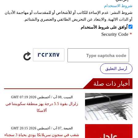
شروط الاستخدام
شروط النشر:
عدم الإساءة للكاتب أو للأشخاص أو للمقدسات أو مهاجمة الأديان
أو الذات الالهية. والابتعاد عن التحريض الطائفي والعنصري والشتائم.
اُوافق على شروط الأستخدام
Security Code
*
أرسل التعليق
أخبار ذات صلة
GMT 07:19 2026 السبت ,08 آب / أغسطس
زلزال بقوة 5.5 درجة يهز منطقة سكوينتنا في
ألاسكا
GMT 20:15 2026 الجمعة ,07 آب / أغسطس
شغب في سجون سريلانكا يودي بحياة 3 سجناء