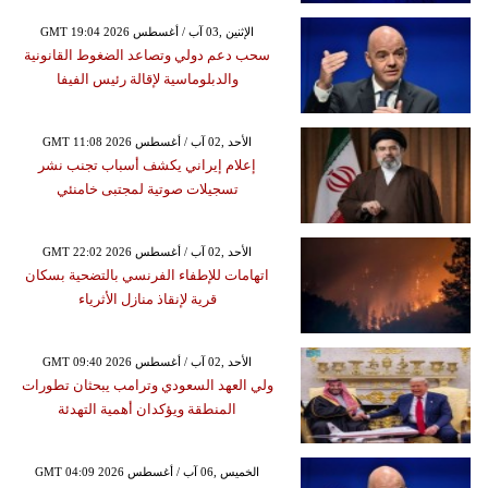
GMT 19:04 2026 الإثنين ,03 آب / أغسطس
سحب دعم دولي وتصاعد الضغوط القانونية
والدبلوماسية لإقالة رئيس الفيفا
GMT 11:08 2026 الأحد ,02 آب / أغسطس
إعلام إيراني يكشف أسباب تجنب نشر
تسجيلات صوتية لمجتبى خامنئي
GMT 22:02 2026 الأحد ,02 آب / أغسطس
اتهامات للإطفاء الفرنسي بالتضحية بسكان
قرية لإنقاذ منازل الأثرياء
GMT 09:40 2026 الأحد ,02 آب / أغسطس
ولي العهد السعودي وترامب يبحثان تطورات
المنطقة ويؤكدان أهمية التهدئة
GMT 04:09 2026 الخميس ,06 آب / أغسطس