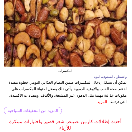
المكسرات
واشنطن ـ السعودية اليوم
يمكن أن يشكل إدخال المكسرات ضمن النظام الغذائي اليومي خطوة مفيدة
لدعم صحة القلب والأوعية الدموية. يأتي ذلك بفضل احتواء المكسرات على
مكونات غذائية مهمة مثل الدهون غير المشبعة، والألياف، ومضادات الأكسدة،
التي ترتبط...
المزيد
المزيد من التحقيقات السياحية
أحدث إطلالات كارمن بصيبص شعر قصير واختيارات مبتكرة
للأزياء