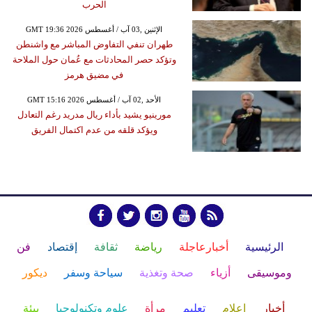
الحرب
GMT 19:36 2026 الإثنين ,03 آب / أغسطس
طهران تنفي التفاوض المباشر مع واشنطن
وتؤكد حصر المحادثات مع عُمان حول الملاحة
في مضيق هرمز
GMT 15:16 2026 الأحد ,02 آب / أغسطس
مورينيو يشيد بأداء ريال مدريد رغم التعادل
ويؤكد قلقه من عدم اكتمال الفريق
الرئيسية
أخبارعاجلة
رياضة
ثقافة
إقتصاد
فن
وموسيقى
أزياء
صحة وتغذية
سياحة وسفر
ديكور
أخبار
إعلام
تعليم
مرأة
علوم وتكنولوجيا
بيئة