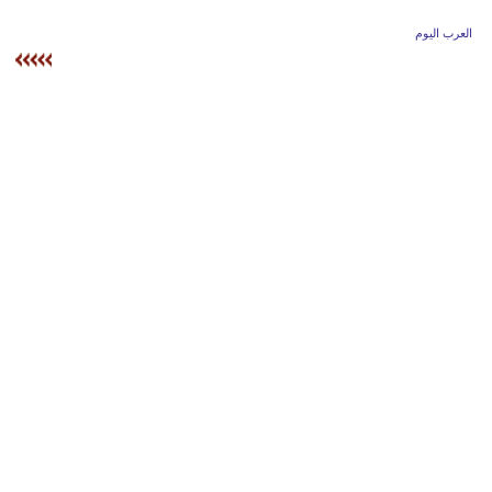
وسفر
العرب اليوم
ديكور
أخبار
إعلام
تعليم
مرأة
علوم
وتكنولوجيا
بيئة
مدوَّنات
أبراج