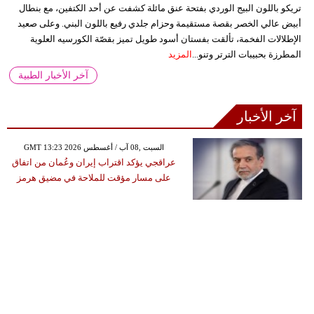
تريكو باللون البيج الوردي بفتحة عنق مائلة كشفت عن أحد الكتفين، مع بنطال
أبيض عالي الخصر بقصة مستقيمة وحزام جلدي رفيع باللون البني. وعلى صعيد
الإطلالات الفخمة، تألقت بفستان أسود طويل تميز بقصّة الكورسيه العلوية
المطرزة بحبيبات الترتر وتنو...
المزيد
آخر الأخبار الطبية
آخر الأخبار
GMT 13:23 2026 السبت ,08 آب / أغسطس
عراقجي يؤكد اقتراب إيران وعُمان من اتفاق
على مسار مؤقت للملاحة في مضيق هرمز