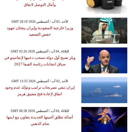
وآمال التوصل لاتفاق
GMT 20:19 2026 الأحد ,02 آب / أغسطس
وزيرا خارجية السعودية وإيران يبحثان جهود
خفض التصعيد
GMT 02:26 2026 الثلاثاء ,04 آب / أغسطس
ويلز تصبح أول دولة تسحب دعمها لإنفانتينو في
سباق انتخابات رئاسة الفيفا 2027
GMT 13:55 2026 الأحد ,02 آب / أغسطس
إيران تنفي تصريحات ترامب وتؤكد عدم وجود
اتفاق لإعادة فتح مضيق هرمز
GMT 06:38 2026 الثلاثاء ,04 آب / أغسطس
أصالة تطلق أغنيتها الجديدة بتعاون مع ابنتها
شام الذهبي