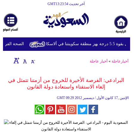
آخر تحديث GMT13:23:54
الرئيسية
أخبارعاجلة
رياضة
رجة يهز منطقة سكوينتنا في ألاسكا
الصحة الفرنسية تع
ثقافة
إقتصاد
أخبارعاجلة
»
أخبار عاجلة
فن
البرادعي: الفرصة الأخيرة للخروج من أزمتنا تتمثل في
وموسيقى
إلغاء الاستفتاء واستعادة دولة القانون
أزياء
09:29 2012 الإثنين ,17 كانون الأول / ديسمبر
GMT
صحة
وتغذية
سياحة