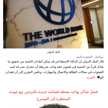
البنك الدولي
بروكسل - السعوديه اليوم
قال البنك الدولي إن الذكاء الاصطناعي قد يمكن البلدان النامية من تحقيق ما
يعادل قرناً من التنمية في غضون عقد واحد، شريطة أن تتحرك بسرعة لسد
الفجوات في مجالات الطاقة والاتصال والمهارات. وخلص التقرير إلى أن فقدان
الو�...
المزيد
فضل شاكر يواجه محطة قضائية جديدة بالتزامن مع عودته
المنتظرة إلى المسرح