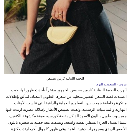
النجمة اللبنانية كارمن بصيبص
بيروت - السعودية اليوم
أبهرت النجمة اللبنانية كارمن بصيبص الجمهور مؤخراً بأحدث ظهور لها، حيث
اعتمدت قصة الشعر القصير متخلية عن شعرها الطويل المعتاد، لتتألق بإطلالات
مبتكرة وخاطفة جمعت بين التصاميم العملية والراقية التي تناسب الأوقات
النهارية والمناسبات الرسمية. ولفتت بصيبص الأنظار بإطلالة عصرية ارتدت فيها
جمبسوت طويل باللون الأسود الداكن بقصة كورسيه ضيقة مكشوفة الكتفين،
بينما انسدل الجزء السفلي بقصة واسعة، ونسقت معه حقيبة يد صغيرة باللون
الأصفر الزبدي ومجوهرات ذهبية ناعمة. وفي ظهور كاجوال آخر، ارتدت كنزة