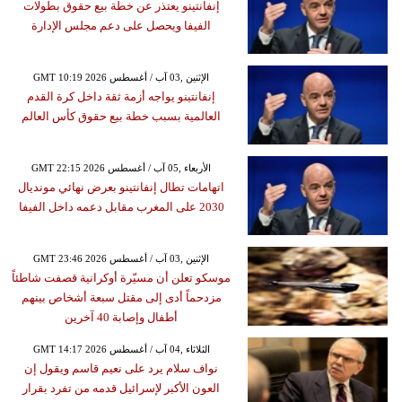
إنفانتينو يعتذر عن خطة بيع حقوق بطولات
الفيفا ويحصل على دعم مجلس الإدارة
GMT 10:19 2026 الإثنين ,03 آب / أغسطس
إنفانتينو يواجه أزمة ثقة داخل كرة القدم
العالمية بسبب خطة بيع حقوق كأس العالم
GMT 22:15 2026 الأربعاء ,05 آب / أغسطس
اتهامات تطال إنفانتينو بعرض نهائي مونديال
2030 على المغرب مقابل دعمه داخل الفيفا
GMT 23:46 2026 الإثنين ,03 آب / أغسطس
موسكو تعلن أن مسيّرة أوكرانية قصفت شاطئاً
مزدحماً أدى إلى مقتل سبعة أشخاص بينهم
أطفال وإصابة 40 آخرين
GMT 14:17 2026 الثلاثاء ,04 آب / أغسطس
نواف سلام يرد على نعيم قاسم ويقول إن
العون الأكبر لإسرائيل قدمه من تفرد بقرار