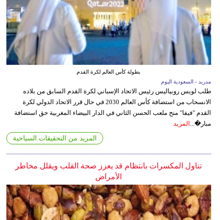
بطولة كأس العالم لكرة القدم
مدريد - السعودية اليوم
طلب لويس روبياليس رئيس الاتحاد الإسباني لكرة القدم السابق من بلاده
الانسحاب من استضافة كأس العالم 2030 في حال قرر الاتحاد الدولي لكرة
القدم "فيفا" منح ملعب الحسن الثاني في الدار البيضاء المغربية حق استضافة
مبار�...
المزيد
المزيد من التحقيقات السياحية
تناول المكسرات بانتظام قد يعزز صحة القلب ويقلل مخاطر
الأمراض