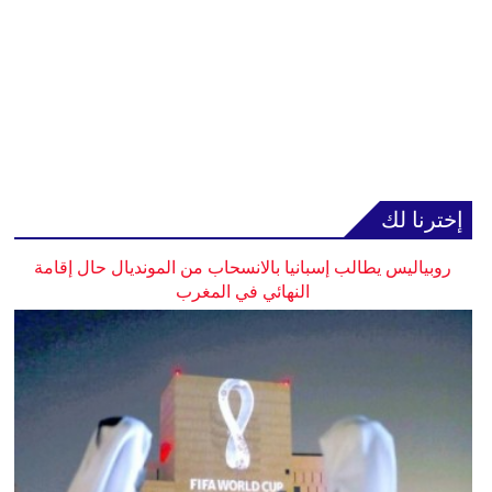
إخترنا لك
روبياليس يطالب إسبانيا بالانسحاب من المونديال حال إقامة
النهائي في المغرب