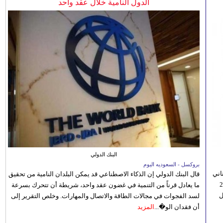
الدول النامية خلال عقد واحد
البنك الدولي
بروكسل - السعوديه اليوم
اني
قال البنك الدولي إن الذكاء الاصطناعي قد يمكن البلدان النامية من تحقيق
ي 5 أغسطس/آب الجاري، إلى 23
ما يعادل قرناً من التنمية في غضون عقد واحد، شريطة أن تتحرك بسرعة
ل
لسد الفجوات في مجالات الطاقة والاتصال والمهارات. وخلص التقرير إلى
أن فقدان الو�...
المزيد