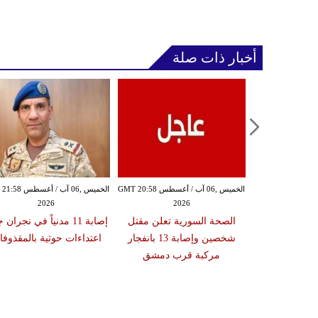
أخبار ذات صلة
الخميس ,06 آب / أغسطس GMT 20:54
الخميس ,06 آب / أغسطس GMT 20:58
الخميس ,06 آب / أغ
2026
2026
20
ة تعلن إصابة
الصحة السورية تعلن مقتل
إصابة 11 مدنياً في نجران
نتا بعد عبوره
شخصين وإصابة 13 بانفجار
اعتداءات حوثية بالمقذوف
 في إسبانيا
مركبة قرب دمشق