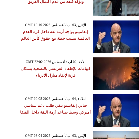
ويؤكد قلقه من عدم اكتمال الفريق
GMT 10:19 2026 الإثنين ,03 آب / أغسطس
إنفانتينو يواجه أزمة ثقة داخل كرة القدم
العالمية بسبب خطة بيع حقوق كأس العالم
GMT 22:02 2026 الأحد ,02 آب / أغسطس
اتهامات للإطفاء الفرنسي بالتضحية بسكان
قرية لإنقاذ منازل الأثرياء
GMT 09:05 2026 الثلاثاء ,04 آب / أغسطس
جياني إنفانتينو ينفي طلب دعم سياسي
أميركي وسط تصاعد أزمة الثقة داخل الفيفا
GMT 08:04 2026 الإثنين ,03 آب / أغسطس