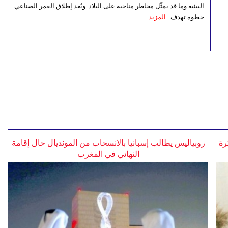
البيئية وما قد يمثّل مخاطر مناخية على البلاد. ويُعد إطلاق القمر الصناعي
خطوة تهدف...
المزيد
رة
روبياليس يطالب إسبانيا بالانسحاب من المونديال حال إقامة
النهائي في المغرب