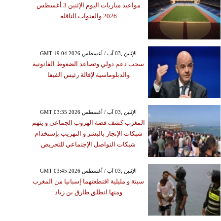
مواعيد مباريات اليوم الإثنين 3 أغسطس
2026 والقنوات الناقلة
GMT 19:04 2026 الإثنين ,03 آب / أغسطس
سحب دعم دولي وتصاعد الضغوط القانونية
والدبلوماسية لإقالة رئيس الفيفا
GMT 03:35 2026 الإثنين ,03 آب / أغسطس
المغرب كشف قصة الهروب الجماعي و يتَهم
شبكات الإتجار بالبشر و التهريب بإستخدام
شبكات التواصل الإجتماعي للتحريض
GMT 03:45 2026 الإثنين ,03 آب / أغسطس
سبتة و مليلية اقتطعتهما إسبانيا من المغرب
ومنها انطلق طارق بن زياد