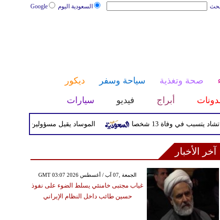
بحث
السعودية اليوم
Google
صحة وتغذية
سياحة وسفر
ديكور
دونات
أبراج
فيديو
سيارات
ي وفاة 13 شخصا
الموساد يقيل مسؤولين بارزين بعد تعثر خط
آخر الأخبار
GMT 03:07 2026 الجمعة ,07 آب / أغسطس
غياب مجتبى خامنئي يسلط الضوء على نفوذ
حسين طائب داخل النظام الإيراني