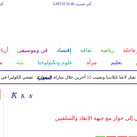
آخر تحديث GMT10:16:46
ال
عاجلة
رياضة
ثقافة
إقتصاد
فن وموسيقى
أزياء
تعليم
مرأة
علوم وتكنولوجيا
بيئة
م
يا وتصيب 12 آخرين خلال مباراة
تفشي الكوليرا في تشاد يتسبب ف
لى حوار مع جبهة الإنقاذ والسلفيين