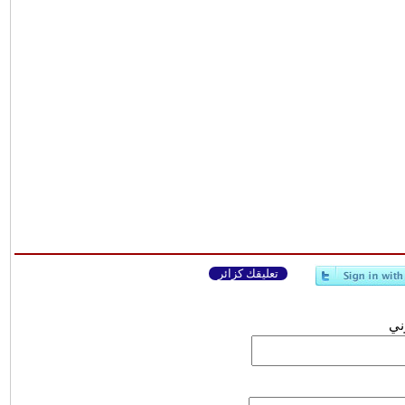
تعليقك كزائر
وني