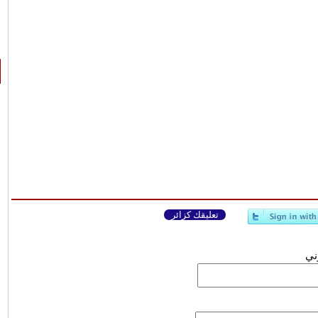
تعليقك كزائر
وني