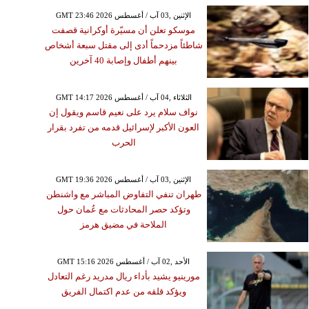
GMT 23:46 2026 الإثنين ,03 آب / أغسطس
موسكو تعلن أن مسيّرة أوكرانية قصفت
شاطئاً مزدحماً أدى إلى مقتل سبعة أشخاص
بينهم أطفال وإصابة 40 آخرين
GMT 14:17 2026 الثلاثاء ,04 آب / أغسطس
نواف سلام يرد على نعيم قاسم ويقول إن
العون الأكبر لإسرائيل قدمه من تفرد بقرار
الحرب
GMT 19:36 2026 الإثنين ,03 آب / أغسطس
طهران تنفي التفاوض المباشر مع واشنطن
وتؤكد حصر المحادثات مع عُمان حول
الملاحة في مضيق هرمز
GMT 15:16 2026 الأحد ,02 آب / أغسطس
مورينيو يشيد بأداء ريال مدريد رغم التعادل
ويؤكد قلقه من عدم اكتمال الفريق