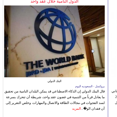
الدول النامية خلال عقد واحد
البنك الدولي
بروكسل - السعوديه اليوم
اني
قال البنك الدولي إن الذكاء الاصطناعي قد يمكن البلدان النامية من تحقيق
ي 5 أغسطس/آب الجاري، إلى 23
ما يعادل قرناً من التنمية في غضون عقد واحد، شريطة أن تتحرك بسرعة
ل
لسد الفجوات في مجالات الطاقة والاتصال والمهارات. وخلص التقرير إلى
أن فقدان الو�...
المزيد