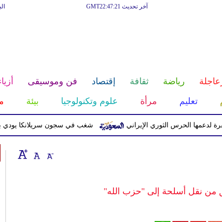
آخر تحديث GMT22:47:21
ال
عاجلة
رياضة
ثقافة
إقتصاد
فن وموسيقى
أزياء
تعليم
مرأة
علوم وتكنولوجيا
بيئة
م
 الحرس الثوري الإيراني
شغب في سجون سريلانكا يودي بحياة 3 سجناء ويصيب 23 آخرين
 من نقل أسلحة إلى "حزب الله"