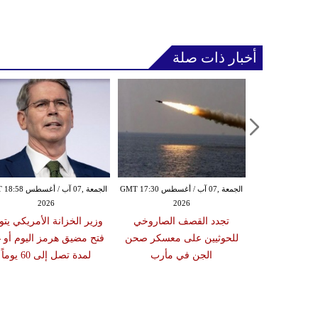
أخبار ذات صلة
الجمعة ,07 آب / أغسطس GMT 01:42
الجمعة ,07 آب / أغسطس GMT 17:30
الجمعة ,07 آب / أغس
2026
2026
20
في تشاد يتسبب
تجدد القصف الصاروخي
وزير الخزانة الأمريكي يتو
للحوثيين على معسكر صحن
فتح مضيق هرمز اليوم أو غد
الجن في مأرب
لمدة تصل إلى 60 يوماً