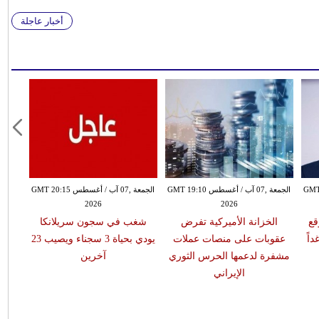
أخبار عاجلة
طس GMT 18:58
الجمعة ,07 آب / أغسطس GMT 19:10
الجمعة ,07 آب / أغسطس GMT 20:15
2026
2026
قع
الخزانة الأميركية تفرض
شغب في سجون سريلانكا
اً
عقوبات على منصات عملات
يودي بحياة 3 سجناء ويصيب 23
مشفرة لدعمها الحرس الثوري
آخرين
الإيراني