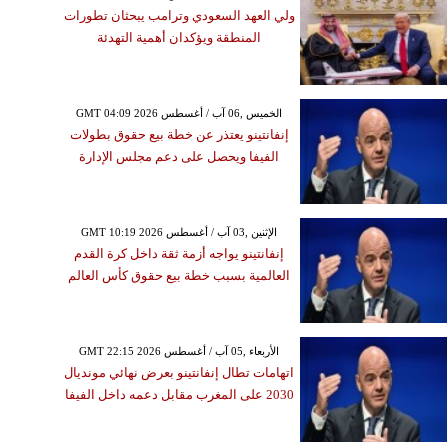
ولي العهد السعودي وترامب يبحثان تطورات
المنطقة ويؤكدان أهمية التهدئة
GMT 04:09 2026 الخميس ,06 آب / أغسطس
إنفانتينو يعتذر عن خطة بيع حقوق بطولات
الفيفا ويحصل على دعم مجلس الإدارة
GMT 10:19 2026 الإثنين ,03 آب / أغسطس
إنفانتينو يواجه أزمة ثقة داخل كرة القدم
العالمية بسبب خطة بيع حقوق كأس العالم
GMT 22:15 2026 الأربعاء ,05 آب / أغسطس
اتهامات تطال إنفانتينو بعرض نهائي مونديال
2030 على المغرب مقابل دعمه داخل الفيفا