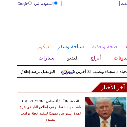
بحث
السعودية اليوم
Google
صحة وتغذية
سياحة وسفر
ديكور
دونات
أبراج
فيديو
سيارات
اليونيفيل ترصد إطلاق 113 مقذوفا إسرائيليا على لبنان خلال يوم واحد
آخر الأخبار
GMT 21:29 2026 الجمعة ,07 آب / أغسطس
واشنطن تضغط لوقف إطلاق النار في غزة
لمدة أسبوعين تمهيدًا لتنفيذ خطة ترامب
للسلام