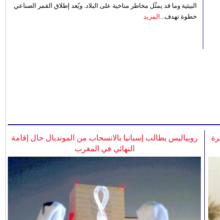
البيئية وما قد يمثّل مخاطر مناخية على البلاد. ويُعد إطلاق القمر الصناعي
خطوة تهدف...
المزيد
رة
روبياليس يطالب إسبانيا بالانسحاب من المونديال حال إقامة
النهائي في المغرب