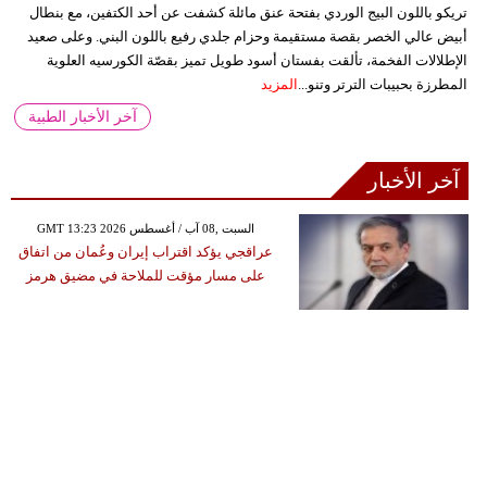
تريكو باللون البيج الوردي بفتحة عنق مائلة كشفت عن أحد الكتفين، مع بنطال
أبيض عالي الخصر بقصة مستقيمة وحزام جلدي رفيع باللون البني. وعلى صعيد
الإطلالات الفخمة، تألقت بفستان أسود طويل تميز بقصّة الكورسيه العلوية
المطرزة بحبيبات الترتر وتنو...
المزيد
آخر الأخبار الطبية
آخر الأخبار
GMT 13:23 2026 السبت ,08 آب / أغسطس
عراقجي يؤكد اقتراب إيران وعُمان من اتفاق
على مسار مؤقت للملاحة في مضيق هرمز