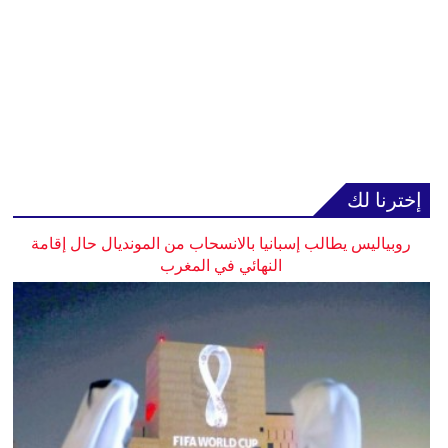
إخترنا لك
روبياليس يطالب إسبانيا بالانسحاب من المونديال حال إقامة
النهائي في المغرب