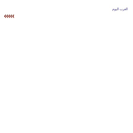
وسفر
العرب اليوم
ديكور
أخبار
إعلام
تعليم
مرأة
علوم
وتكنولوجيا
بيئة
مدوَّنات
أبراج