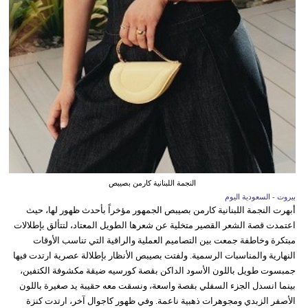
النجمة اللبنانية كارمن بصيبص
بيروت - السعودية اليوم
أبهرت النجمة اللبنانية كارمن بصيبص الجمهور مؤخراً بأحدث ظهور لها، حيث
اعتمدت قصة الشعر القصير متخلية عن شعرها الطويل المعتاد، لتتألق بإطلالات
مبتكرة وخاطفة جمعت بين التصاميم العملية والراقية التي تناسب الأوقات
النهارية والمناسبات الرسمية. ولفتت بصيبص الأنظار بإطلالة عصرية ارتدت فيها
جمبسوت طويل باللون الأسود الداكن بقصة كورسيه ضيقة مكشوفة الكتفين،
بينما انسدل الجزء السفلي بقصة واسعة، ونسقت معه حقيبة يد صغيرة باللون
الأصفر الزبدي ومجوهرات ذهبية ناعمة. وفي ظهور كاجوال آخر، ارتدت كنزة