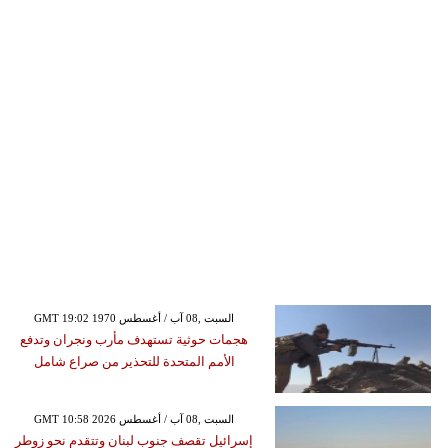
GMT 19:02 1970 السبت ,08 آب / أغسطس
هجمات حوثية تستهدف مأرب ونجران وتدفع
الأمم المتحدة للتحذير من صراع شامل
GMT 10:58 2026 السبت ,08 آب / أغسطس
إسرائيل تقصف جنوب لبنان وتتقدم نحو زوطر