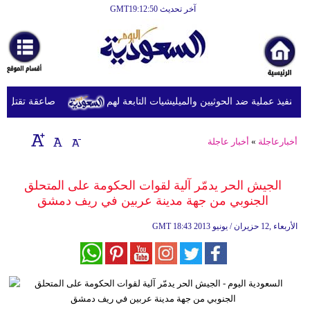
آخر تحديث GMT19:12:50
الرئيسية
أخبارعاجلة
رياضة
نفيذ عملية ضد الحوثيين والميليشيات التابعة لهم
صاعقة تقتل لاعبا تايلانديا و
ثقافة
إقتصاد
أخبارعاجلة
»
أخبار عاجلة
فن
الجيش الحر يدمّر آلية لقوات الحكومة على المتحلق
وموسيقى
الجنوبي من جهة مدينة عربين في ريف دمشق
أزياء
18:43 2013 الأربعاء ,12 حزيران / يونيو
GMT
صحة
وتغذية
سياحة