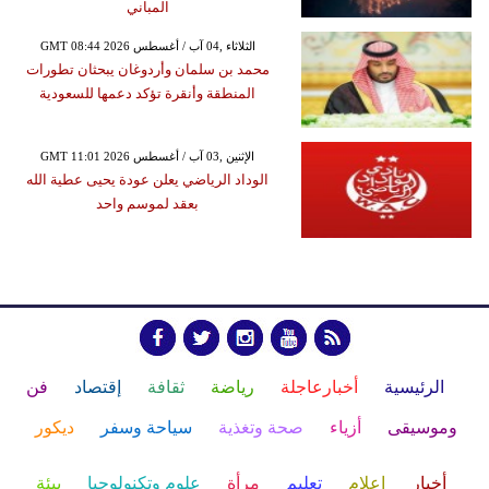
المباني
GMT 08:44 2026 الثلاثاء ,04 آب / أغسطس
محمد بن سلمان وأردوغان يبحثان تطورات
المنطقة وأنقرة تؤكد دعمها للسعودية
GMT 11:01 2026 الإثنين ,03 آب / أغسطس
الوداد الرياضي يعلن عودة يحيى عطية الله
بعقد لموسم واحد
الرئيسية
أخبارعاجلة
رياضة
ثقافة
إقتصاد
فن
وموسيقى
أزياء
صحة وتغذية
سياحة وسفر
ديكور
أخبار
إعلام
تعليم
مرأة
علوم وتكنولوجيا
بيئة