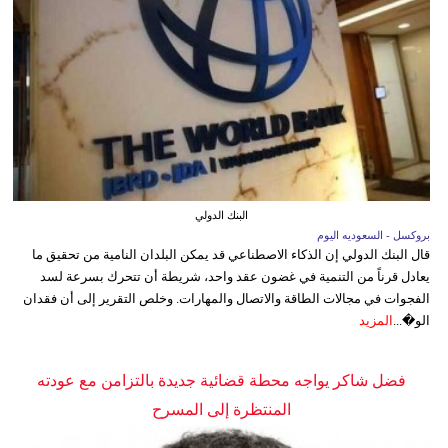
البنك الدولي
بروكسل - السعوديه اليوم
قال البنك الدولي إن الذكاء الاصطناعي قد يمكن البلدان النامية من تحقيق ما
يعادل قرناً من التنمية في غضون عقد واحد، شريطة أن تتحرك بسرعة لسد
الفجوات في مجالات الطاقة والاتصال والمهارات. وخلص التقرير إلى أن فقدان
الو�...
المزيد
فضل شاكر يواجه محطة قضائية جديدة بالتزامن مع عودته
المنتظرة إلى المسرح