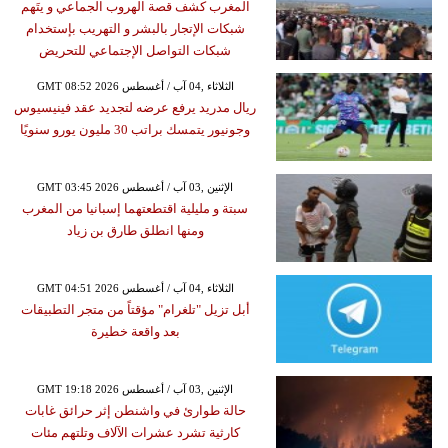
المغرب كشف قصة الهروب الجماعي و يتَهم
شبكات الإتجار بالبشر و التهريب بإستخدام
شبكات التواصل الإجتماعي للتحريض
GMT 08:52 2026 الثلاثاء ,04 آب / أغسطس
ريال مدريد يرفع عرضه لتجديد عقد فينيسيوس
وجونيور يتمسك براتب 30 مليون يورو سنويًا
GMT 03:45 2026 الإثنين ,03 آب / أغسطس
سبتة و مليلية اقتطعتهما إسبانيا من المغرب
ومنها انطلق طارق بن زياد
GMT 04:51 2026 الثلاثاء ,04 آب / أغسطس
أبل تزيل "تلغرام" مؤقتاً من متجر التطبيقات
بعد واقعة خطيرة
GMT 19:18 2026 الإثنين ,03 آب / أغسطس
حالة طوارئ في واشنطن إثر حرائق غابات
كارثية تشرد عشرات الآلاف وتلتهم مئات