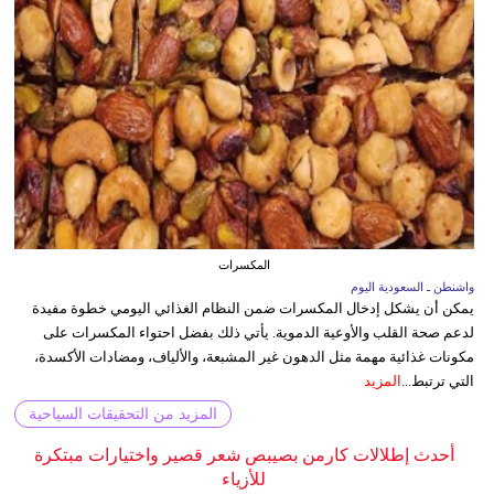
المكسرات
واشنطن ـ السعودية اليوم
يمكن أن يشكل إدخال المكسرات ضمن النظام الغذائي اليومي خطوة مفيدة
لدعم صحة القلب والأوعية الدموية. يأتي ذلك بفضل احتواء المكسرات على
مكونات غذائية مهمة مثل الدهون غير المشبعة، والألياف، ومضادات الأكسدة،
التي ترتبط...
المزيد
المزيد من التحقيقات السياحية
أحدث إطلالات كارمن بصيبص شعر قصير واختيارات مبتكرة
للأزياء