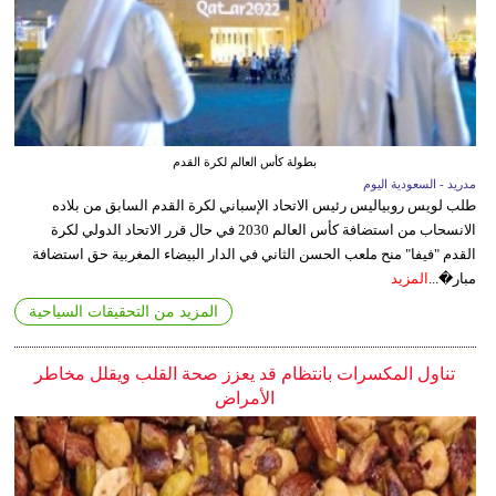
بطولة كأس العالم لكرة القدم
مدريد - السعودية اليوم
طلب لويس روبياليس رئيس الاتحاد الإسباني لكرة القدم السابق من بلاده
الانسحاب من استضافة كأس العالم 2030 في حال قرر الاتحاد الدولي لكرة
القدم "فيفا" منح ملعب الحسن الثاني في الدار البيضاء المغربية حق استضافة
مبار�...
المزيد
المزيد من التحقيقات السياحية
تناول المكسرات بانتظام قد يعزز صحة القلب ويقلل مخاطر
الأمراض