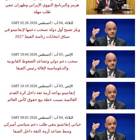
هرمز والبرنامج النووي الإيراني وطهران تنفي
طلب مهلة
GMT 02:26 2026 الثلاثاء ,04 آب / أغسطس
ويلز تصبح أول دولة تسحب دعمها لإنفانتينو في
سباق انتخابات رئاسة الفيفا 2027
GMT 19:04 2026 الإثنين ,03 آب / أغسطس
سحب دعم دولي وتصاعد الضغوط القانونية
والدبلوماسية لإقالة رئيس الفيفا
GMT 10:19 2026 الإثنين ,03 آب / أغسطس
إنفانتينو يواجه أزمة ثقة داخل كرة القدم
العالمية بسبب خطة بيع حقوق كأس العالم
GMT 09:05 2026 الثلاثاء ,04 آب / أغسطس
جياني إنفانتينو ينفي طلب دعم سياسي أميركي
وسط تصاعد أزمة الثقة داخل الفيفا