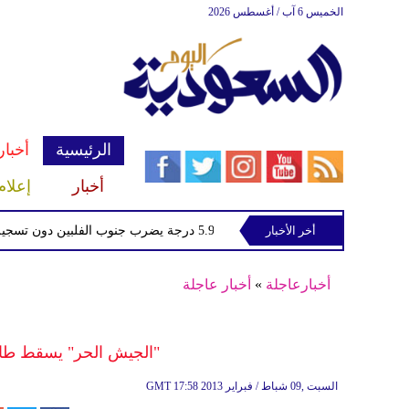
الخميس 6 آب / أغسطس 2026
الرئيسية
أخبار
أخبار
إعلام
أخر الأخبار
زلزال بقوة 5.9 درجة يضرب جنوب الفلبين دون تسجيل ضحايا
أخبارعاجلة
»
أخبار عاجلة
"الجيش الحر" يسقط طائر
17:58 2013 السبت ,09 شباط / فبراير
GMT