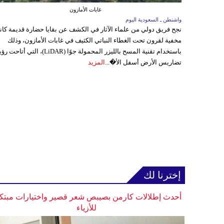
غابات الأمازون
واشنطن ـ السعودية اليوم
نجح فريق دولي من علماء الآثار في الكشف عن بقايا حضارة قديمة كا
مخفية لقرون تحت الغطاء النباتي الكثيف في غابات الأمازون، وذلك
باستخدام تقنية المسح بالليزر المحمولة جوًا (LiDAR)، التي أتاحت
تضاريس الأرض أسفل الأ�...
المزيد
إخترنا لك
أحدث إطلالات كارمن بصيبص شعر قصير واختيارات مبتك
للأزياء