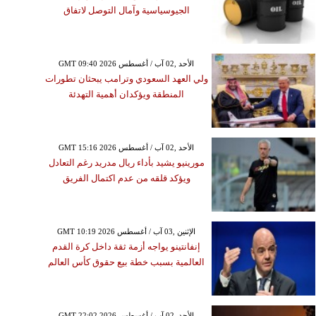
الجيوسياسية وآمال التوصل لاتفاق
GMT 09:40 2026 الأحد ,02 آب / أغسطس
ولي العهد السعودي وترامب يبحثان تطورات
المنطقة ويؤكدان أهمية التهدئة
GMT 15:16 2026 الأحد ,02 آب / أغسطس
مورينيو يشيد بأداء ريال مدريد رغم التعادل
ويؤكد قلقه من عدم اكتمال الفريق
GMT 10:19 2026 الإثنين ,03 آب / أغسطس
إنفانتينو يواجه أزمة ثقة داخل كرة القدم
العالمية بسبب خطة بيع حقوق كأس العالم
GMT 22:02 2026 الأحد ,02 آب / أغسطس