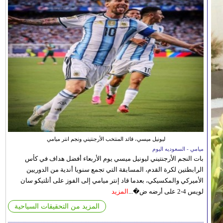
ليونيل ميسي، قائد المنتخب الأرجنتيني ونجم انتر ميامي
ميامي - السعوديه اليوم
بات النجم الأرجنتيني ليونيل ميسي يوم الأربعاء أفضل هداف في كأس
الرابطتين لكرة القدم، المسابقة التي تجمع سنويا أندية من الدوريين
الأميركي والمكسيكي، بعدما قاد إنتر ميامي إلى الفوز على أتلتيكو سان
لويس 4-2 على أرضه ض�...
المزيد
المزيد من التحقيقات السياحية