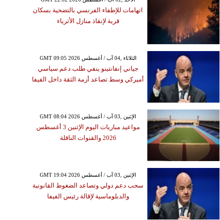
اتهامات للإطفاء الفرنسي بالتضحية بسكان
قرية لإنقاذ منازل الأثرياء
GMT 09:05 2026 الثلاثاء ,04 آب / أغسطس
جياني إنفانتينو ينفي طلب دعم سياسي
أميركي وسط تصاعد أزمة الثقة داخل الفيفا
GMT 08:04 2026 الإثنين ,03 آب / أغسطس
مواعيد مباريات اليوم الإثنين 3 أغسطس
2026 والقنوات الناقلة
GMT 19:04 2026 الإثنين ,03 آب / أغسطس
سحب دعم دولي وتصاعد الضغوط القانونية
والدبلوماسية لإقالة رئيس الفيفا