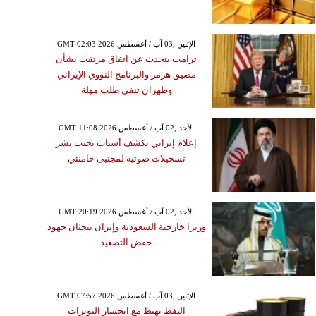
GMT 02:03 2026 الإثنين ,03 آب / أغسطس
ترامب يتحدث عن اتفاق مرتقب بشأن
مضيق هرمز والبرنامج النووي الإيراني
وطهران تنفي طلب مهلة
GMT 11:08 2026 الأحد ,02 آب / أغسطس
إعلام إيراني يكشف أسباب تجنب نشر
تسجيلات صوتية لمجتبى خامنئي
GMT 20:19 2026 الأحد ,02 آب / أغسطس
وزيرا خارجية السعودية وإيران يبحثان جهود
خفض التصعيد
GMT 07:57 2026 الإثنين ,03 آب / أغسطس
النفط يهبط مع انحسار التوترات