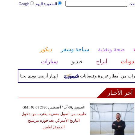
بحث
السعودية اليوم
Google
صحة وتغذية
سياحة وسفر
ديكور
دونات
أبراج
فيديو
سيارات
 أمطار غزيرة وفيضانات
انهيار أرضي يودي بحياة 14 شخصًا داخل دير في إثيوبيا
آخر الأخبار
GMT 02:01 2026 الخميس ,06 آب / أغسطس
طبيب من أصول مصرية يقترب من دخول
التاريخ الأميركي بعد فوزه بترشيح
الديمقراطيين