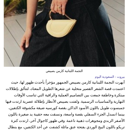
النجمة اللبنانية كارمن بصيبص
بيروت - السعودية اليوم
أبهرت النجمة اللبنانية كارمن بصيبص الجمهور مؤخراً بأحدث ظهور لها، حيث
اعتمدت قصة الشعر القصير متخلية عن شعرها الطويل المعتاد، لتتألق بإطلالات
مبتكرة وخاطفة جمعت بين التصاميم العملية والراقية التي تناسب الأوقات
النهارية والمناسبات الرسمية. ولفتت بصيبص الأنظار بإطلالة عصرية ارتدت فيها
جمبسوت طويل باللون الأسود الداكن بقصة كورسيه ضيقة مكشوفة الكتفين،
بينما انسدل الجزء السفلي بقصة واسعة، ونسقت معه حقيبة يد صغيرة باللون
الأصفر الزبدي ومجوهرات ذهبية ناعمة. وفي ظهور كاجوال آخر، ارتدت كنزة
تريكو باللون البيج الوردي بفتحة عنق مائلة كشفت عن أحد الكتفين، مع بنطال