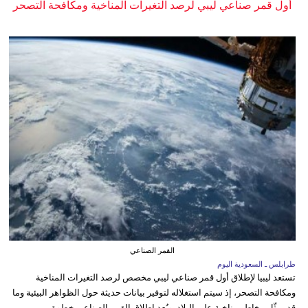
أول قمر صناعي ليبي لرصد التغيرات المناخية ومكافحة التصحر
القمر الصناعي
طرابلس ـ السعودية اليوم
تستعد ليبيا لإطلاق أول قمر صناعي ليبي مخصص لرصد التغيرات المناخية
ومكافحة التصحر، إذ سيتم استغلاله لتوفير بيانات حديثة حول الظواهر البيئية وما
قد يمثّل مخاطر مناخية على البلاد. ويُعد إطلاق القمر الصناعي خطوة