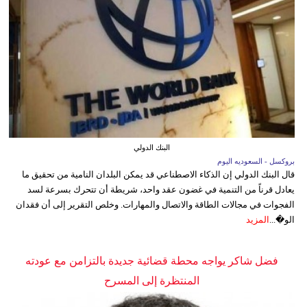
البنك الدولي
بروكسل - السعوديه اليوم
قال البنك الدولي إن الذكاء الاصطناعي قد يمكن البلدان النامية من تحقيق ما
يعادل قرناً من التنمية في غضون عقد واحد، شريطة أن تتحرك بسرعة لسد
الفجوات في مجالات الطاقة والاتصال والمهارات. وخلص التقرير إلى أن فقدان
الو�...
المزيد
فضل شاكر يواجه محطة قضائية جديدة بالتزامن مع عودته
المنتظرة إلى المسرح