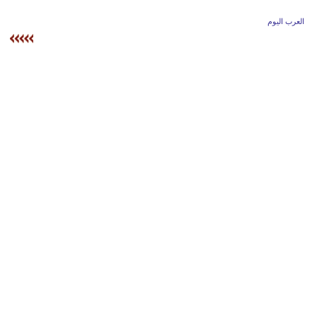
وسفر
العرب اليوم
ديكور
أخبار
إعلام
تعليم
مرأة
علوم
وتكنولوجيا
بيئة
مدوَّنات
أبراج