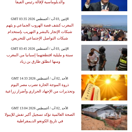
والدبلوماسية لإقالة رئيس الفيفا
GMT 03:35 2026 الإثنين ,03 آب / أغسطس
المغرب كشف قصة الهروب الجماعي و يتَهم
شبكات الإتجار بالبشر و التهريب بإستخدام
شبكات التواصل الإجتماعي للتحريض
GMT 03:45 2026 الإثنين ,03 آب / أغسطس
سبتة و مليلية اقتطعتهما إسبانيا من المغرب
ومنها انطلق طارق بن زياد
GMT 14:33 2026 الأحد ,02 آب / أغسطس
ذروة الموجة الحارة تضرب مصر اليوم
وتحذيرات من الإجهاد الحراري وأضرار زراعية
GMT 13:04 2026 الأحد ,02 آب / أغسطس
الصحة العالمية تؤكد تسجيل أكبر تفش للإيبولا
في تاريخ الكونغو الديمقراطية