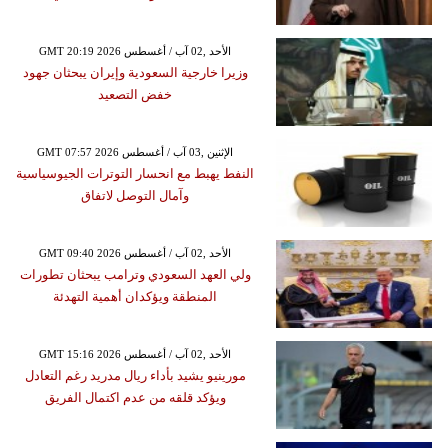
GMT 20:19 2026 الأحد ,02 آب / أغسطس
وزيرا خارجية السعودية وإيران يبحثان جهود
خفض التصعيد
GMT 07:57 2026 الإثنين ,03 آب / أغسطس
النفط يهبط مع انحسار التوترات الجيوسياسية
وآمال التوصل لاتفاق
GMT 09:40 2026 الأحد ,02 آب / أغسطس
ولي العهد السعودي وترامب يبحثان تطورات
المنطقة ويؤكدان أهمية التهدئة
GMT 15:16 2026 الأحد ,02 آب / أغسطس
مورينيو يشيد بأداء ريال مدريد رغم التعادل
ويؤكد قلقه من عدم اكتمال الفريق