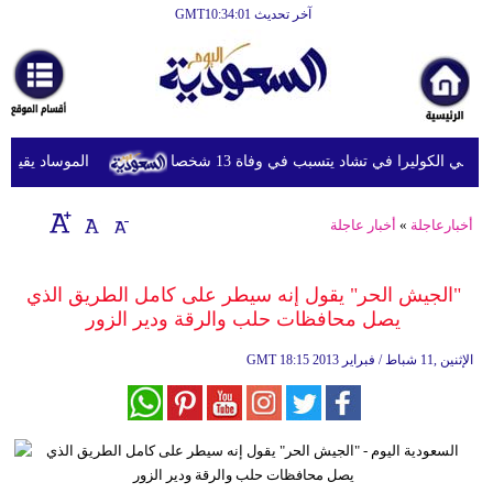
آخر تحديث GMT10:34:01
الرئيسية
أخبارعاجلة
رياضة
ي الكوليرا في تشاد يتسبب في وفاة 13 شخصا
الموساد يقيل مسؤ
ثقافة
إقتصاد
أخبارعاجلة
»
أخبار عاجلة
فن
"الجيش الحر" يقول إنه سيطر على كامل الطريق الذي
وموسيقى
يصل محافظات حلب والرقة ودير الزور
أزياء
18:15 2013 الإثنين ,11 شباط / فبراير
GMT
صحة
وتغذية
سياحة