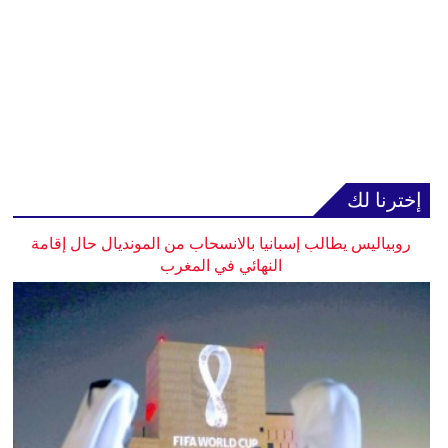
إخترنا لك
روبياليس يطالب إسبانيا بالانسحاب من المونديال حال إقامة
النهائي في المغرب