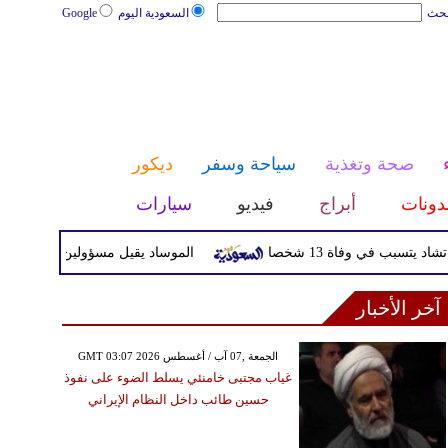
بحث
السعودية اليوم
Google
صحة وتغذية
سياحة وسفر
ديكور
دونات
أبراج
فيديو
سيارات
ي وفاة 13 شخصا
الموساد يقيل مسؤولين بارزين بعد تعثر خط
آخر الأخبار
GMT 03:07 2026 الجمعة ,07 آب / أغسطس
غياب مجتبى خامنئي يسلط الضوء على نفوذ
حسين طائب داخل النظام الإيراني