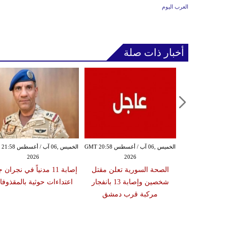
العرب اليوم
أخبار ذات صلة
الخميس ,06 آب / أغسطس GMT 20:54
الخميس ,06 آب / أغسطس GMT 20:58
الخميس ,06 آب / أغ
2026
2026
20
ة تعلن إصابة
الصحة السورية تعلن مقتل
إصابة 11 مدنياً في نجران
نتا بعد عبوره
شخصين وإصابة 13 بانفجار
اعتداءات حوثية بالمقذوف
 في إسبانيا
مركبة قرب دمشق