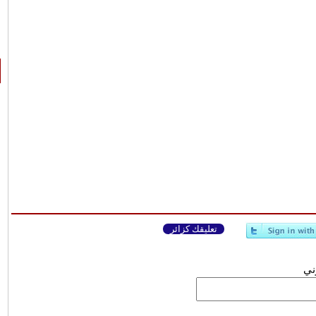
تعليقك كزائر
وني