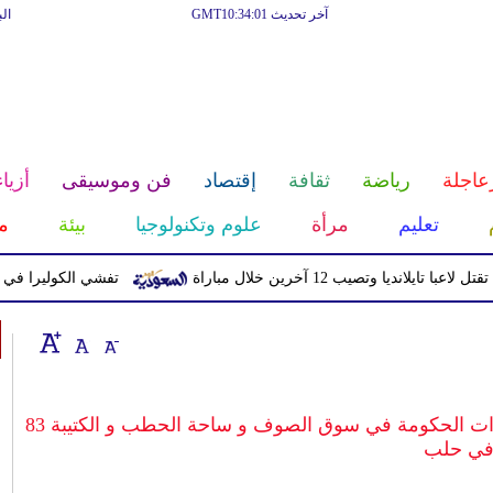
آخر تحديث GMT10:34:01
ال
عاجلة
رياضة
ثقافة
إقتصاد
فن وموسيقى
أزياء
تعليم
مرأة
علوم وتكنولوجيا
بيئة
م
يا وتصيب 12 آخرين خلال مباراة
تفشي الكوليرا في تشاد يتسبب ف
الجيش السوري الحر يستهدف بالهاون تجمعات لقوات الحكومة في سوق الصوف و ساحة الحطب و الكتيبة 83
ي حلب‏