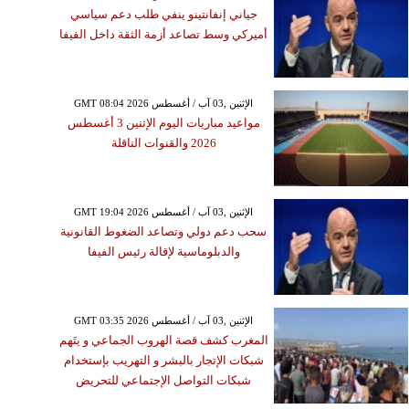
جياني إنفانتينو ينفي طلب دعم سياسي
أميركي وسط تصاعد أزمة الثقة داخل الفيفا
GMT 08:04 2026 الإثنين ,03 آب / أغسطس
مواعيد مباريات اليوم الإثنين 3 أغسطس
2026 والقنوات الناقلة
GMT 19:04 2026 الإثنين ,03 آب / أغسطس
سحب دعم دولي وتصاعد الضغوط القانونية
والدبلوماسية لإقالة رئيس الفيفا
GMT 03:35 2026 الإثنين ,03 آب / أغسطس
المغرب كشف قصة الهروب الجماعي و يتَهم
شبكات الإتجار بالبشر و التهريب بإستخدام
شبكات التواصل الإجتماعي للتحريض