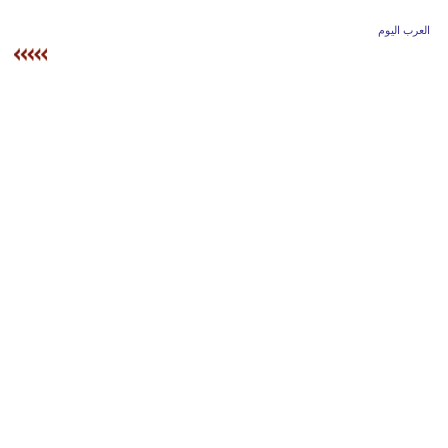
وسفر
العرب اليوم
ديكور
أخبار
إعلام
تعليم
مرأة
علوم
وتكنولوجيا
بيئة
مدوَّنات
أبراج