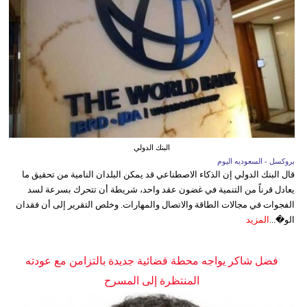
البنك الدولي
بروكسل - السعوديه اليوم
قال البنك الدولي إن الذكاء الاصطناعي قد يمكن البلدان النامية من تحقيق ما
يعادل قرناً من التنمية في غضون عقد واحد، شريطة أن تتحرك بسرعة لسد
الفجوات في مجالات الطاقة والاتصال والمهارات. وخلص التقرير إلى أن فقدان
الو�...
المزيد
فضل شاكر يواجه محطة قضائية جديدة بالتزامن مع عودته
المنتظرة إلى المسرح