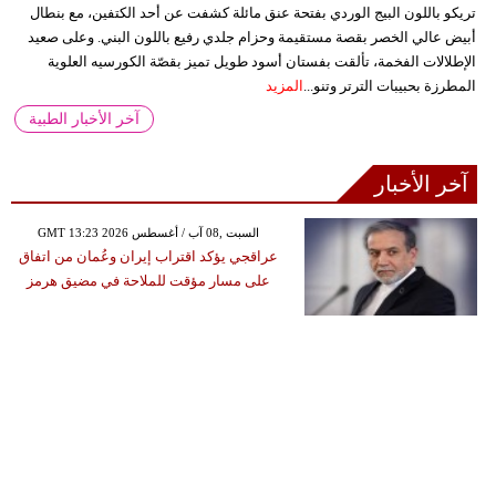
تريكو باللون البيج الوردي بفتحة عنق مائلة كشفت عن أحد الكتفين، مع بنطال
أبيض عالي الخصر بقصة مستقيمة وحزام جلدي رفيع باللون البني. وعلى صعيد
الإطلالات الفخمة، تألقت بفستان أسود طويل تميز بقصّة الكورسيه العلوية
المطرزة بحبيبات الترتر وتنو...
المزيد
آخر الأخبار الطبية
آخر الأخبار
GMT 13:23 2026 السبت ,08 آب / أغسطس
عراقجي يؤكد اقتراب إيران وعُمان من اتفاق
على مسار مؤقت للملاحة في مضيق هرمز