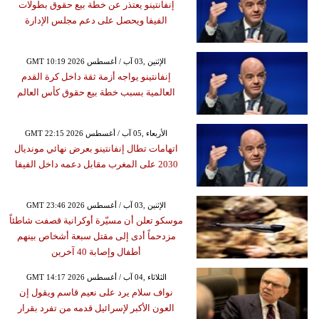
إنفانتينو يعتذر عن خطة بيع حقوق بطولات
الفيفا ويحصل على دعم مجلس الإدارة
GMT 10:19 2026 الإثنين ,03 آب / أغسطس
إنفانتينو يواجه أزمة ثقة داخل كرة القدم
العالمية بسبب خطة بيع حقوق كأس العالم
GMT 22:15 2026 الأربعاء ,05 آب / أغسطس
اتهامات تطال إنفانتينو بعرض نهائي مونديال
2030 على المغرب مقابل دعمه داخل الفيفا
GMT 23:46 2026 الإثنين ,03 آب / أغسطس
موسكو تعلن أن مسيّرة أوكرانية قصفت شاطئاً
مزدحماً أدى إلى مقتل سبعة أشخاص بينهم
أطفال وإصابة 40 آخرين
GMT 14:17 2026 الثلاثاء ,04 آب / أغسطس
نواف سلام يرد على نعيم قاسم ويقول إن
العون الأكبر لإسرائيل قدمه من تفرد بقرار