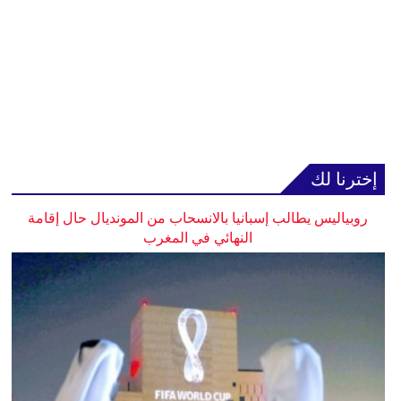
إخترنا لك
روبياليس يطالب إسبانيا بالانسحاب من المونديال حال إقامة
النهائي في المغرب