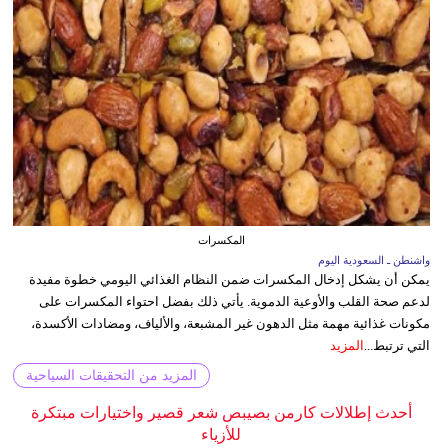
المكسرات
واشنطن ـ السعودية اليوم
يمكن أن يشكل إدخال المكسرات ضمن النظام الغذائي اليومي خطوة مفيدة
لدعم صحة القلب والأوعية الدموية. يأتي ذلك بفضل احتواء المكسرات على
مكونات غذائية مهمة مثل الدهون غير المشبعة، والألياف، ومضادات الأكسدة،
التي ترتبط...
المزيد
المزيد من التحقيقات السياحية
أحدث إطلالات كارمن بصيبص شعر قصير واختيارات مبتكرة
للأزياء