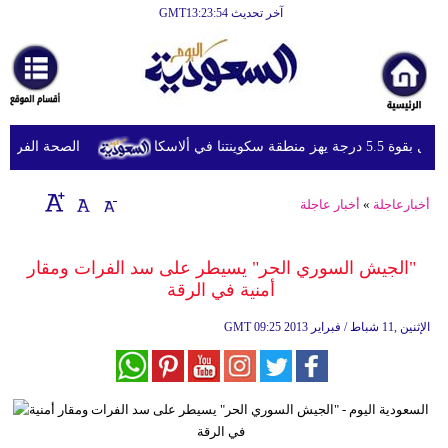
آخر تحديث GMT13:23:54
الرئيسية
أخبارعاجلة
رياضة
رجة يهز منطقة سكوينتنا في ألاسكا
الصحة الفرنسية تع
ثقافة
إقتصاد
أخبارعاجلة
»
أخبار عاجلة
فن
"الجيش السوري الحر" يسيطر على سد الفرات ومقار
وموسيقى
أمنية في الرقة
أزياء
09:25 2013 الإثنين ,11 شباط / فبراير
GMT
صحة
وتغذية
سياحة