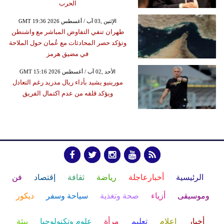
الحرب
GMT 19:36 2026 الإثنين ,03 آب / أغسطس
طهران تنفي التفاوض المباشر مع واشنطن
وتؤكد حصر المحادثات مع عُمان حول الملاحة
في مضيق هرمز
GMT 15:16 2026 الأحد ,02 آب / أغسطس
مورينيو يشيد بأداء ريال مدريد رغم التعادل
ويؤكد قلقه من عدم اكتمال الفريق
الرئيسية
أخبارعاجلة
رياضة
ثقافة
إقتصاد
فن
وموسيقى
أزياء
صحة وتغذية
سياحة وسفر
ديكور
أخبار
إعلام
تعليم
مرأة
علوم وتكنولوجيا
بيئة