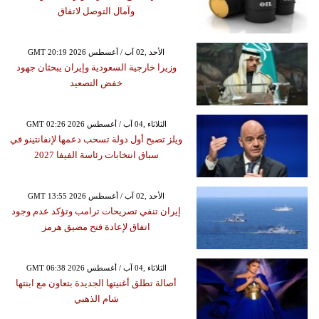
وآمال التوصل لاتفاق
GMT 20:19 2026 الأحد ,02 آب / أغسطس
وزيرا خارجية السعودية وإيران يبحثان جهود
خفض التصعيد
GMT 02:26 2026 الثلاثاء ,04 آب / أغسطس
ويلز تصبح أول دولة تسحب دعمها لإنفانتينو في
سباق انتخابات رئاسة الفيفا 2027
GMT 13:55 2026 الأحد ,02 آب / أغسطس
إيران تنفي تصريحات ترامب وتؤكد عدم وجود
اتفاق لإعادة فتح مضيق هرمز
GMT 06:38 2026 الثلاثاء ,04 آب / أغسطس
أصالة تطلق أغنيتها الجديدة بتعاون مع ابنتها
شام الذهبي