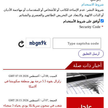
شروط الاستخدام
شروط النشر:
عدم الإساءة للكاتب أو للأشخاص أو للمقدسات أو مهاجمة الأديان
أو الذات الالهية. والابتعاد عن التحريض الطائفي والعنصري والشتائم.
اُوافق على شروط الأستخدام
Security Code
*
أرسل التعليق
أخبار ذات صلة
GMT 07:19 2026 السبت ,08 آب / أغسطس
زلزال بقوة 5.5 درجة يهز منطقة سكوينتنا في
ألاسكا
GMT 20:15 2026 الجمعة ,07 آب / أغسطس
شغب في سجون سريلانكا يودي بحياة 3 سجناء