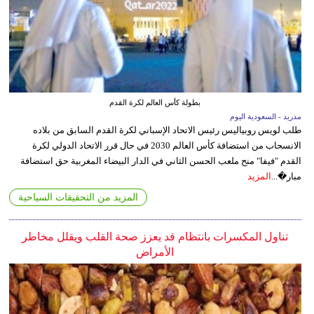
بطولة كأس العالم لكرة القدم
مدريد - السعودية اليوم
طلب لويس روبياليس رئيس الاتحاد الإسباني لكرة القدم السابق من بلاده
الانسحاب من استضافة كأس العالم 2030 في حال قرر الاتحاد الدولي لكرة
القدم "فيفا" منح ملعب الحسن الثاني في الدار البيضاء المغربية حق استضافة
مبار�...
المزيد
المزيد من التحقيقات السياحية
تناول المكسرات بانتظام قد يعزز صحة القلب ويقلل مخاطر
الأمراض