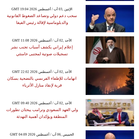
GMT 19:04 2026 الإثنين ,03 آب / أغسطس
سحب دعم دولي وتصاعد الضغوط القانونية
والدبلوماسية لإقالة رئيس الفيفا
GMT 11:08 2026 الأحد ,02 آب / أغسطس
إعلام إيراني يكشف أسباب تجنب نشر
تسجيلات صوتية لمجتبى خامنئي
GMT 22:02 2026 الأحد ,02 آب / أغسطس
اتهامات للإطفاء الفرنسي بالتضحية بسكان
قرية لإنقاذ منازل الأثرياء
GMT 09:40 2026 الأحد ,02 آب / أغسطس
ولي العهد السعودي وترامب يبحثان تطورات
المنطقة ويؤكدان أهمية التهدئة
GMT 04:09 2026 الخميس ,06 آب / أغسطس