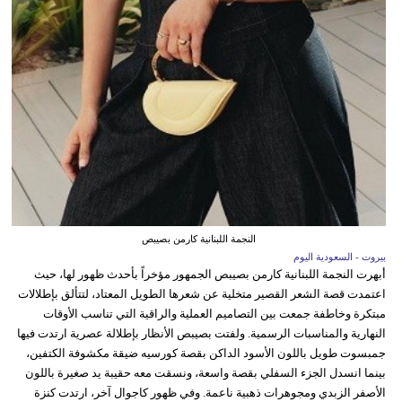
النجمة اللبنانية كارمن بصيبص
بيروت - السعودية اليوم
أبهرت النجمة اللبنانية كارمن بصيبص الجمهور مؤخراً بأحدث ظهور لها، حيث
اعتمدت قصة الشعر القصير متخلية عن شعرها الطويل المعتاد، لتتألق بإطلالات
مبتكرة وخاطفة جمعت بين التصاميم العملية والراقية التي تناسب الأوقات
النهارية والمناسبات الرسمية. ولفتت بصيبص الأنظار بإطلالة عصرية ارتدت فيها
جمبسوت طويل باللون الأسود الداكن بقصة كورسيه ضيقة مكشوفة الكتفين،
بينما انسدل الجزء السفلي بقصة واسعة، ونسقت معه حقيبة يد صغيرة باللون
الأصفر الزبدي ومجوهرات ذهبية ناعمة. وفي ظهور كاجوال آخر، ارتدت كنزة