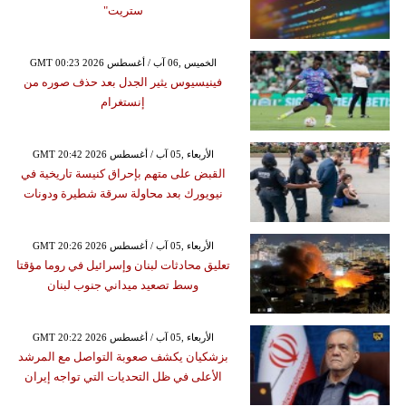
ستريت"
GMT 00:23 2026 الخميس ,06 آب / أغسطس
فينيسيوس يثير الجدل بعد حذف صوره من
إنستغرام
GMT 20:42 2026 الأربعاء ,05 آب / أغسطس
القبض على متهم بإحراق كنيسة تاريخية في
نيويورك بعد محاولة سرقة شطيرة ودونات
GMT 20:26 2026 الأربعاء ,05 آب / أغسطس
تعليق محادثات لبنان وإسرائيل في روما مؤقتا
وسط تصعيد ميداني جنوب لبنان
GMT 20:22 2026 الأربعاء ,05 آب / أغسطس
بزشكيان يكشف صعوبة التواصل مع المرشد
الأعلى في ظل التحديات التي تواجه إيران