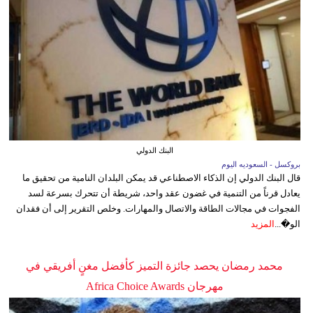
البنك الدولي
بروكسل - السعوديه اليوم
قال البنك الدولي إن الذكاء الاصطناعي قد يمكن البلدان النامية من تحقيق ما
يعادل قرناً من التنمية في غضون عقد واحد، شريطة أن تتحرك بسرعة لسد
الفجوات في مجالات الطاقة والاتصال والمهارات. وخلص التقرير إلى أن فقدان
الو�...
المزيد
محمد رمضان يحصد جائزة التميز كأفضل مغنٍ أفريقي في
مهرجان Africa Choice Awards