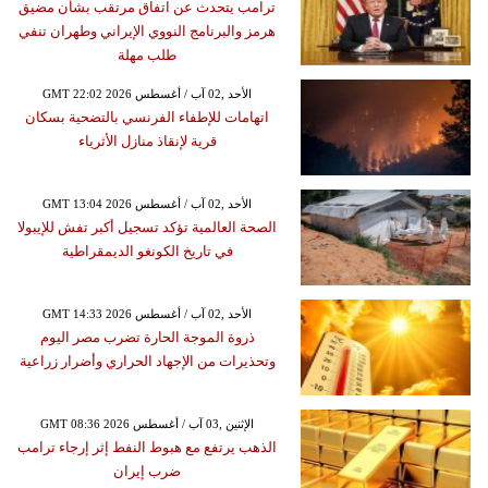
ترامب يتحدث عن اتفاق مرتقب بشأن مضيق
هرمز والبرنامج النووي الإيراني وطهران تنفي
طلب مهلة
GMT 22:02 2026 الأحد ,02 آب / أغسطس
اتهامات للإطفاء الفرنسي بالتضحية بسكان
قرية لإنقاذ منازل الأثرياء
GMT 13:04 2026 الأحد ,02 آب / أغسطس
الصحة العالمية تؤكد تسجيل أكبر تفش للإيبولا
في تاريخ الكونغو الديمقراطية
GMT 14:33 2026 الأحد ,02 آب / أغسطس
ذروة الموجة الحارة تضرب مصر اليوم
وتحذيرات من الإجهاد الحراري وأضرار زراعية
GMT 08:36 2026 الإثنين ,03 آب / أغسطس
الذهب يرتفع مع هبوط النفط إثر إرجاء ترامب
ضرب إيران