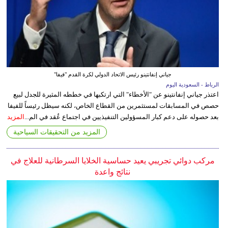
جياني إنفانتينو رئيس الاتحاد الدولي لكرة القدم "فيفا"
الرباط - السعودية اليوم
اعتذر جياني إنفانتينو عن "الأخطاء" التي ارتكبها في خططه المثيرة للجدل لبيع
حصص في المسابقات لمستثمرين من القطاع الخاص، لكنه سيظل رئيساً للفيفا
بعد حصوله على دعم كبار المسؤولين التنفيذيين في اجتماع عُقد في الم...
المزيد
المزيد من التحقيقات السياحية
مركب دوائي تجريبي يعيد حساسية الخلايا السرطانية للعلاج في
نتائج واعدة