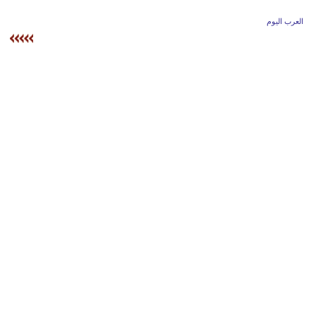
وسفر
العرب اليوم
ديكور
أخبار
إعلام
تعليم
مرأة
علوم
وتكنولوجيا
بيئة
مدوَّنات
أبراج