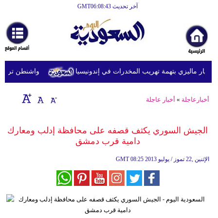
آخر تحديث GMT06:08:43
الرئيسية
أخبارعاجلة
رياضة
ار ماليزي بتهمة تهريب المخدرات في إندونيسيا
واشنطن ترفع عقو
ثقافة
إقتصاد
أخبارعاجلة
»
أخبار عاجلة
فن
الجيش السوري يكثف قصفه على محافظة إدلب ومعارك
وموسيقى
دامية قرب دمشق
أزياء
08:25 2013 الإثنين ,22 تموز / يوليو
GMT
صحة
وتغذية
سياحة