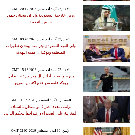
GMT 20:19 2026 الأحد ,02 آب / أغسطس
وزيرا خارجية السعودية وإيران يبحثان جهود
خفض التصعيد
GMT 09:40 2026 الأحد ,02 آب / أغسطس
ولي العهد السعودي وترامب يبحثان تطورات
المنطقة ويؤكدان أهمية التهدئة
GMT 15:16 2026 الأحد ,02 آب / أغسطس
مورينيو يشيد بأداء ريال مدريد رغم التعادل
ويؤكد قلقه من عدم اكتمال الفريق
GMT 21:03 2026 السبت ,01 آب / أغسطس
ترامب يجدد اعتراف واشنطن بالسيادة
المغربية على الصحراء و إقتراحها للحكم الذاتي
GMT 02:03 2026 الإثنين ,03 آب / أغسطس