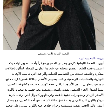
النجمة اللبنانية كارمن بصيبص
بيروت - السعودية اليوم
أبهرت النجمة اللبنانية كارمن بصيبص الجمهور مؤخراً بأحدث ظهور لها، حيث
اعتمدت قصة الشعر القصير متخلية عن شعرها الطويل المعتاد، لتتألق بإطلالات
مبتكرة وخاطفة جمعت بين التصاميم العملية والراقية التي تناسب الأوقات
النهارية والمناسبات الرسمية. ولفتت بصيبص الأنظار بإطلالة عصرية ارتدت فيها
جمبسوت طويل باللون الأسود الداكن بقصة كورسيه ضيقة مكشوفة الكتفين،
بينما انسدل الجزء السفلي بقصة واسعة، ونسقت معه حقيبة يد صغيرة باللون
الأصفر الزبدي ومجوهرات ذهبية ناعمة. وفي ظهور كاجوال آخر، ارتدت كنزة
تريكو باللون البيج الوردي بفتحة عنق مائلة كشفت عن أحد الكتفين، مع بنطال
أبيض عالي الخصر بقصة مستقيمة وحزام جلدي رفيع باللون البني. وعلى صعيد