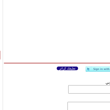
تعليقك كزائر
وني