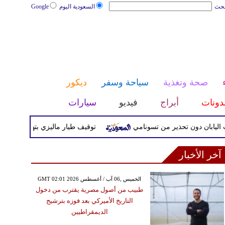
بحث
السعودية اليوم
Google
صحة وتغذية
سياحة وسفر
ديكور
دونات
أبراج
فيديو
سيارات
توقيف طيار ماليزي بتهمة تهريب المخدرات
آخر الأخبار
GMT 02:01 2026 الخميس ,06 آب / أغسطس
طبيب من أصول مصرية يقترب من دخول
التاريخ الأميركي بعد فوزه بترشيح
الديمقراطيين