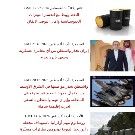
GMT 07:57 2026 الإثنين ,03 آب / أغسطس
النفط يهبط مع انحسار التوترات
الجيوسياسية وآمال التوصل لاتفاق
GMT 21:46 2026 السبت ,01 آب / أغسطس
إيران تحذر واشنطن من أي مغامرة عسكرية
وتتعهد بالرد بحزم
GMT 20:15 2026 السبت ,01 آب / أغسطس
واشنطن تحذَر مواطنيها في الشرق الأوسط
من إحتمال حدوث تصعيد غير متوقع في
المنطقة وإيران تتهم واشنطن بالسعي
لحرب إقليمية شاملة
GMT 13:37 2026 الأحد ,02 آب / أغسطس
روساتوم تتهم أوكرانيا باستهداف محطة
زابوريجيا النووية بهجومين بطائرات مسيّرة