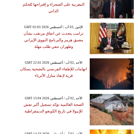
المغربية على الصحراء و إقتراحها للحكم
الذاتي
GMT 02:03 2026 الإثنين ,03 آب / أغسطس
ترامب يتحدث عن اتفاق مرتقب بشأن
مضيق هرمز والبرنامج النووي الإيراني
وطهران تنفي طلب مهلة
GMT 22:02 2026 الأحد ,02 آب / أغسطس
اتهامات للإطفاء الفرنسي بالتضحية بسكان
قرية لإنقاذ منازل الأثرياء
GMT 13:04 2026 الأحد ,02 آب / أغسطس
الصحة العالمية تؤكد تسجيل أكبر تفش
للإيبولا في تاريخ الكونغو الديمقراطية
GMT 14:33 2026 الأحد ,02 آب / أغسطس