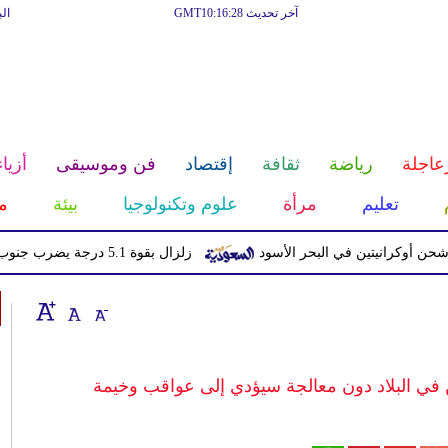
آخر تحديث GMT10:16:28
ال
عاجلة
رياضة
ثقافة
إقتصاد
فن وموسيقى
أزياء
تعليم
مرأة
علوم وتكنولوجيا
بيئة
م
انيتين في البحر الأسود
زلزال بقوة 5.1 درجة يضرب جنوب اليابان دون تحذير من تسونامي
في البلاد دون معالجة سيؤدي إلى عواقب وخيمة