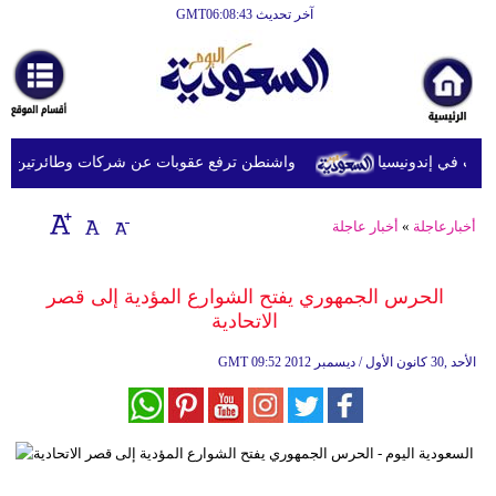
آخر تحديث GMT06:08:43
الرئيسية
أخبارعاجلة
رياضة
 في إندونيسيا
واشنطن ترفع عقوبات عن شركات وطائرتين على صل
ثقافة
إقتصاد
أخبارعاجلة
»
أخبار عاجلة
فن
الحرس الجمهوري يفتح الشوارع المؤدية إلى قصر
وموسيقى
الاتحادية
أزياء
09:52 2012 الأحد ,30 كانون الأول / ديسمبر
GMT
صحة
وتغذية
سياحة