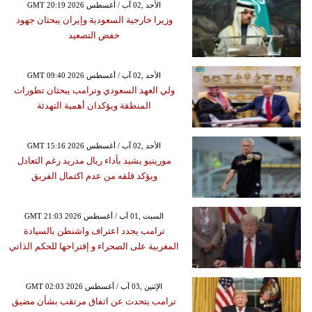
GMT 20:19 2026 الأحد ,02 آب / أغسطس
وزيرا خارجية السعودية وإيران يبحثان جهود
خفض التصعيد
GMT 09:40 2026 الأحد ,02 آب / أغسطس
ولي العهد السعودي وترامب يبحثان تطورات
المنطقة ويؤكدان أهمية التهدئة
GMT 15:16 2026 الأحد ,02 آب / أغسطس
مورينيو يشيد بأداء ريال مدريد رغم التعادل
ويؤكد قلقه من عدم اكتمال الفريق
GMT 21:03 2026 السبت ,01 آب / أغسطس
ترامب يجدد اعتراف واشنطن بالسيادة
المغربية على الصحراء و إقتراحها للحكم الذاتي
GMT 02:03 2026 الإثنين ,03 آب / أغسطس
ترامب يتحدث عن اتفاق مرتقب بشأن مضيق