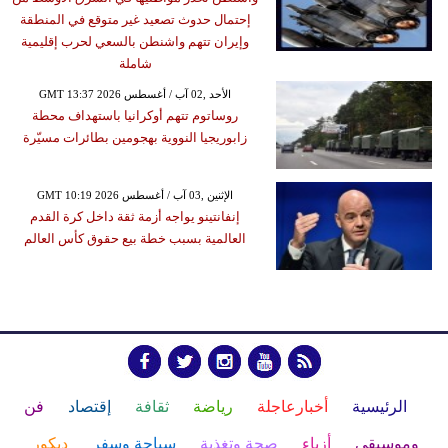
إحتمال حدوث تصعيد غير متوقع في المنطقة
وإيران تتهم واشنطن بالسعي لحرب إقليمية
شاملة
GMT 13:37 2026 الأحد ,02 آب / أغسطس
روساتوم تتهم أوكرانيا باستهداف محطة
زابوريجيا النووية بهجومين بطائرات مسيّرة
GMT 10:19 2026 الإثنين ,03 آب / أغسطس
إنفانتينو يواجه أزمة ثقة داخل كرة القدم
العالمية بسبب خطة بيع حقوق كأس العالم
الرئيسية
أخبارعاجلة
رياضة
ثقافة
إقتصاد
فن
وموسيقى
أزياء
صحة وتغذية
سياحة وسفر
ديكور