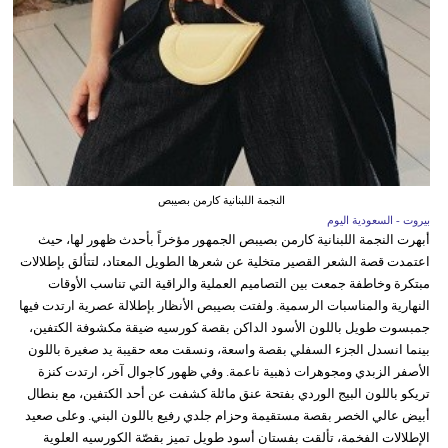
النجمة اللبنانية كارمن بصيبص
بيروت - السعودية اليوم
أبهرت النجمة اللبنانية كارمن بصيبص الجمهور مؤخراً بأحدث ظهور لها، حيث
اعتمدت قصة الشعر القصير متخلية عن شعرها الطويل المعتاد، لتتألق بإطلالات
مبتكرة وخاطفة جمعت بين التصاميم العملية والراقية التي تناسب الأوقات
النهارية والمناسبات الرسمية. ولفتت بصيبص الأنظار بإطلالة عصرية ارتدت فيها
جمبسوت طويل باللون الأسود الداكن بقصة كورسيه ضيقة مكشوفة الكتفين،
بينما انسدل الجزء السفلي بقصة واسعة، ونسقت معه حقيبة يد صغيرة باللون
الأصفر الزبدي ومجوهرات ذهبية ناعمة. وفي ظهور كاجوال آخر، ارتدت كنزة
تريكو باللون البيج الوردي بفتحة عنق مائلة كشفت عن أحد الكتفين، مع بنطال
أبيض عالي الخصر بقصة مستقيمة وحزام جلدي رفيع باللون البني. وعلى صعيد
الإطلالات الفخمة، تألقت بفستان أسود طويل تميز بقصّة الكورسيه العلوية