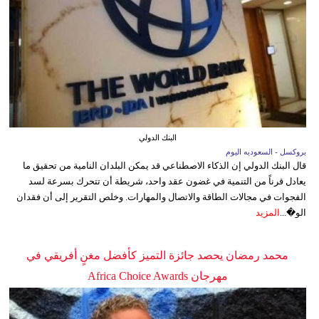
البنك الدولي
بروكسل - السعوديه اليوم
قال البنك الدولي إن الذكاء الاصطناعي قد يمكن البلدان النامية من تحقيق ما
يعادل قرناً من التنمية في غضون عقد واحد، شريطة أن تتحرك بسرعة لسد
الفجوات في مجالات الطاقة والاتصال والمهارات. وخلص التقرير إلى أن فقدان
الو�...
المزيد
محمد رمضان يحصد جائزة التميز كأفضل مغنٍ أفريقي في
مهرجان Africa Choice Awards