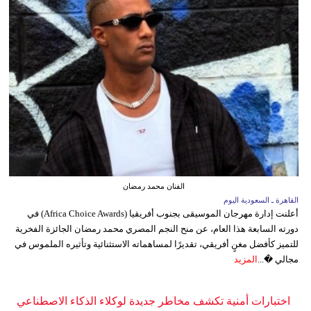
الفنان محمد رمضان
القاهرة ـ السعودية اليوم
أعلنت إدارة مهرجان الموسيقى بجنوب أفريقيا (Africa Choice Awards) في
دورته السابعة هذا العام، عن منح النجم المصري محمد رمضان الجائزة الفخرية
للتميز كأفضل مغنٍ أفريقي، تقديرًا لمساهماته الاستثنائية وتأثيره الملموس في
مجالي �...
المزيد
اختبارات أمنية تكشف مخاطر جديدة لوكلاء الذكاء الاصطناعي