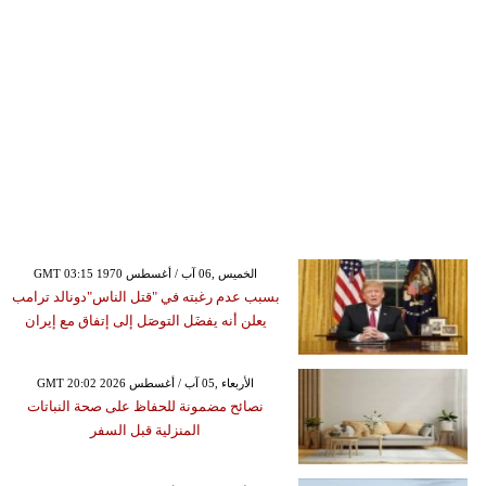
GMT 03:15 1970 الخميس ,06 آب / أغسطس
بسبب عدم رغبته في "قتل الناس"دونالد ترامب
يعلن أنه يفضَل التوصَل إلى إتفاق مع إيران
GMT 20:02 2026 الأربعاء ,05 آب / أغسطس
نصائح مضمونة للحفاظ على صحة النباتات
المنزلية قبل السفر