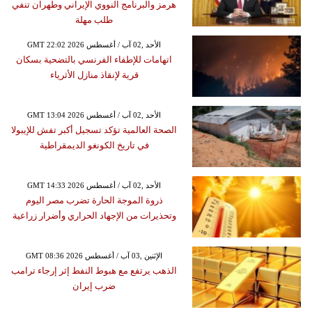
هرمز والبرنامج النووي الإيراني وطهران تنفي
طلب مهلة
GMT 22:02 2026 الأحد ,02 آب / أغسطس
اتهامات للإطفاء الفرنسي بالتضحية بسكان
قرية لإنقاذ منازل الأثرياء
GMT 13:04 2026 الأحد ,02 آب / أغسطس
الصحة العالمية تؤكد تسجيل أكبر تفش للإيبولا
في تاريخ الكونغو الديمقراطية
GMT 14:33 2026 الأحد ,02 آب / أغسطس
ذروة الموجة الحارة تضرب مصر اليوم
وتحذيرات من الإجهاد الحراري وأضرار زراعية
GMT 08:36 2026 الإثنين ,03 آب / أغسطس
الذهب يرتفع مع هبوط النفط إثر إرجاء ترامب
ضرب إيران