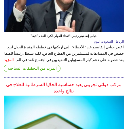
جياني إنفانتينو رئيس الاتحاد الدولي لكرة القدم "فيفا"
الرباط - السعودية اليوم
اعتذر جياني إنفانتينو عن "الأخطاء" التي ارتكبها في خططه المثيرة للجدل لبيع
حصص في المسابقات لمستثمرين من القطاع الخاص، لكنه سيظل رئيساً للفيفا
بعد حصوله على دعم كبار المسؤولين التنفيذيين في اجتماع عُقد في الم...
المزيد
المزيد من التحقيقات السياحية
مركب دوائي تجريبي يعيد حساسية الخلايا السرطانية للعلاج في
نتائج واعدة