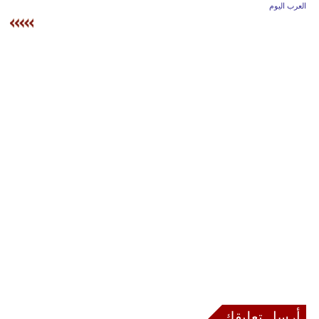
وسفر
العرب اليوم
ديكور
أخبار
إعلام
تعليم
مرأة
علوم
وتكنولوجيا
بيئة
مدوَّنات
أبراج
أرسل تعليقك