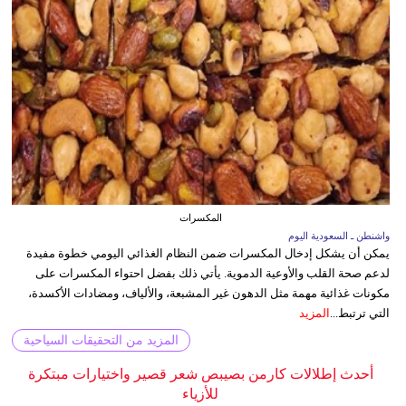
المكسرات
واشنطن ـ السعودية اليوم
يمكن أن يشكل إدخال المكسرات ضمن النظام الغذائي اليومي خطوة مفيدة
لدعم صحة القلب والأوعية الدموية. يأتي ذلك بفضل احتواء المكسرات على
مكونات غذائية مهمة مثل الدهون غير المشبعة، والألياف، ومضادات الأكسدة،
التي ترتبط...
المزيد
المزيد من التحقيقات السياحية
أحدث إطلالات كارمن بصيبص شعر قصير واختيارات مبتكرة
للأزياء