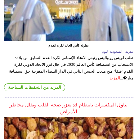
بطولة كأس العالم لكرة القدم
مدريد - السعودية اليوم
طلب لويس روبياليس رئيس الاتحاد الإسباني لكرة القدم السابق من بلاده
الانسحاب من استضافة كأس العالم 2030 في حال قرر الاتحاد الدولي لكرة
القدم "فيفا" منح ملعب الحسن الثاني في الدار البيضاء المغربية حق استضافة
مبار�...
المزيد
المزيد من التحقيقات السياحية
تناول المكسرات بانتظام قد يعزز صحة القلب ويقلل مخاطر
الأمراض