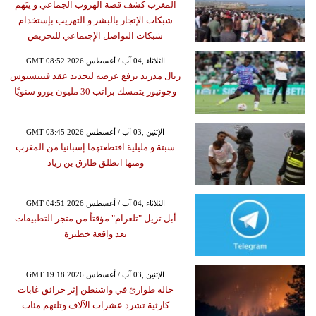
المغرب كشف قصة الهروب الجماعي و يتَهم
شبكات الإتجار بالبشر و التهريب بإستخدام
شبكات التواصل الإجتماعي للتحريض
GMT 08:52 2026 الثلاثاء ,04 آب / أغسطس
ريال مدريد يرفع عرضه لتجديد عقد فينيسيوس
وجونيور يتمسك براتب 30 مليون يورو سنويًا
GMT 03:45 2026 الإثنين ,03 آب / أغسطس
سبتة و مليلية اقتطعتهما إسبانيا من المغرب
ومنها انطلق طارق بن زياد
GMT 04:51 2026 الثلاثاء ,04 آب / أغسطس
أبل تزيل "تلغرام" مؤقتاً من متجر التطبيقات
بعد واقعة خطيرة
GMT 19:18 2026 الإثنين ,03 آب / أغسطس
حالة طوارئ في واشنطن إثر حرائق غابات
كارثية تشرد عشرات الآلاف وتلتهم مئات