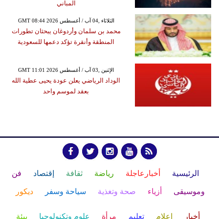
المباني
GMT 08:44 2026 الثلاثاء ,04 آب / أغسطس
محمد بن سلمان وأردوغان يبحثان تطورات
المنطقة وأنقرة تؤكد دعمها للسعودية
GMT 11:01 2026 الإثنين ,03 آب / أغسطس
الوداد الرياضي يعلن عودة يحيى عطية الله
بعقد لموسم واحد
الرئيسية
أخبارعاجلة
رياضة
ثقافة
إقتصاد
فن
وموسيقى
أزياء
صحة وتغذية
سياحة وسفر
ديكور
أخبار
إعلام
تعليم
مرأة
علوم وتكنولوجيا
بيئة