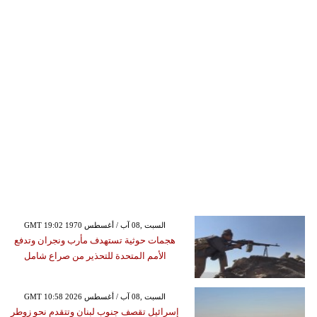
GMT 19:02 1970 السبت ,08 آب / أغسطس
هجمات حوثية تستهدف مأرب ونجران وتدفع
الأمم المتحدة للتحذير من صراع شامل
GMT 10:58 2026 السبت ,08 آب / أغسطس
إسرائيل تقصف جنوب لبنان وتتقدم نحو زوطر