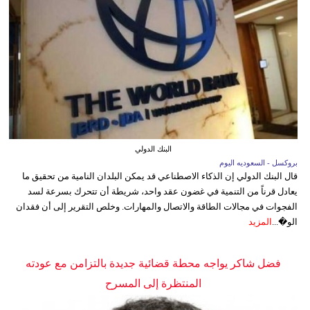
البنك الدولي
بروكسل - السعوديه اليوم
قال البنك الدولي إن الذكاء الاصطناعي قد يمكن البلدان النامية من تحقيق ما
يعادل قرناً من التنمية في غضون عقد واحد، شريطة أن تتحرك بسرعة لسد
الفجوات في مجالات الطاقة والاتصال والمهارات. وخلص التقرير إلى أن فقدان
الو�...
المزيد
فضل شاكر يواجه محطة قضائية جديدة بالتزامن مع عودته
المنتظرة إلى المسرح