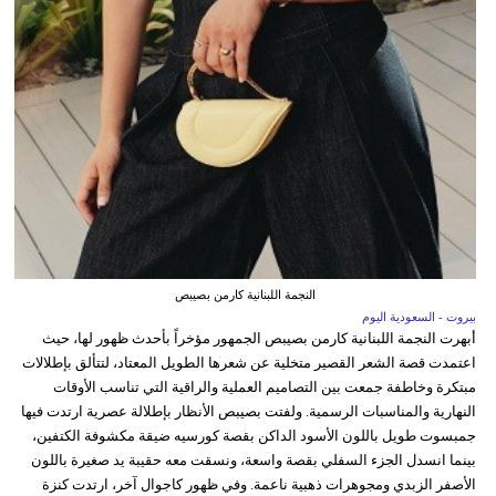
النجمة اللبنانية كارمن بصيبص
بيروت - السعودية اليوم
أبهرت النجمة اللبنانية كارمن بصيبص الجمهور مؤخراً بأحدث ظهور لها، حيث
اعتمدت قصة الشعر القصير متخلية عن شعرها الطويل المعتاد، لتتألق بإطلالات
مبتكرة وخاطفة جمعت بين التصاميم العملية والراقية التي تناسب الأوقات
النهارية والمناسبات الرسمية. ولفتت بصيبص الأنظار بإطلالة عصرية ارتدت فيها
جمبسوت طويل باللون الأسود الداكن بقصة كورسيه ضيقة مكشوفة الكتفين،
بينما انسدل الجزء السفلي بقصة واسعة، ونسقت معه حقيبة يد صغيرة باللون
الأصفر الزبدي ومجوهرات ذهبية ناعمة. وفي ظهور كاجوال آخر، ارتدت كنزة