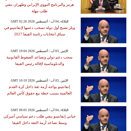
هرمز والبرنامج النووي الإيراني وطهران تنفي
طلب مهلة
GMT 02:26 2026 الثلاثاء ,04 آب / أغسطس
ويلز تصبح أول دولة تسحب دعمها لإنفانتينو في
سباق انتخابات رئاسة الفيفا 2027
GMT 19:04 2026 الإثنين ,03 آب / أغسطس
سحب دعم دولي وتصاعد الضغوط القانونية
والدبلوماسية لإقالة رئيس الفيفا
GMT 10:19 2026 الإثنين ,03 آب / أغسطس
إنفانتينو يواجه أزمة ثقة داخل كرة القدم
العالمية بسبب خطة بيع حقوق كأس العالم
GMT 09:05 2026 الثلاثاء ,04 آب / أغسطس
جياني إنفانتينو ينفي طلب دعم سياسي أميركي
وسط تصاعد أزمة الثقة داخل الفيفا