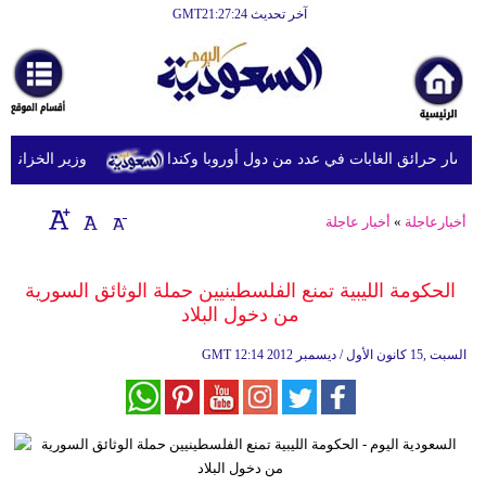
آخر تحديث GMT21:27:24
الرئيسية
أخبارعاجلة
رياضة
شار حرائق الغابات في عدد من دول أوروبا وكندا
وزير الخزانة الأمري
ثقافة
إقتصاد
أخبارعاجلة
»
أخبار عاجلة
فن
الحكومة الليبية تمنع الفلسطينيين حملة الوثائق السورية
وموسيقى
من دخول البلاد
أزياء
12:14 2012 السبت ,15 كانون الأول / ديسمبر
GMT
صحة
وتغذية
سياحة