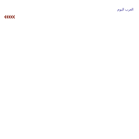
وسفر
العرب اليوم
ديكور
أخبار
إعلام
تعليم
مرأة
علوم
وتكنولوجيا
بيئة
مدوَّنات
أبراج