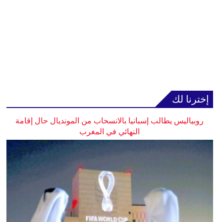
إخترنا لك
روبياليس يطالب إسبانيا بالانسحاب من المونديال حال إقامة
النهائي في المغرب