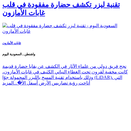
تقنية ليزر تكشف حضارة مفقودة في قلب
غابات الأمازون
غابات الأمازون
واشنطن ـ السعودية اليوم
نجح فريق دولي من علماء الآثار في الكشف عن بقايا حضارة قديمة
كانت مخفية لقرون تحت الغطاء النباتي الكثيف في غابات الأمازون،
وذلك باستخدام تقنية المسح بالليزر المحمولة جوًا (LiDAR)، التي
أتاحت رؤية تضاريس الأرض أسفل الأ�...
المزيد