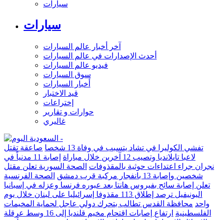
سيارات
سيارات
آخر أخبار عالم السيارات
أحدث الإصدارات في عالم السيارات
فيديو عالم السيارات
سوق السيارات
أخبار السيارات
قيد الاختبار
إختراعات
حوارات و تقارير
غاليري
تفشي الكوليرا في تشاد يتسبب في وفاة 13 شخصا
صاعقة تقتل
لاعبا تايلانديا وتصيب 12 آخرين خلال مباراة
إصابة 11 مدنياً في
نجران جراء اعتداءات حوثية بالمقذوفات
الصحة السورية تعلن مقتل
شخصين وإصابة 13 بانفجار مركبة قرب دمشق
الصحة الفرنسية
تعلن إصابة سائح بفيروس هانتا بعد عبوره فرنسا وعزله في إسبانيا
اليونيفيل ترصد إطلاق 113 مقذوفا إسرائيليا على لبنان خلال يوم
واحد
محافظة القدس تطالب بتحرك دولي عاجل لحماية المخيمات
الفلسطينية
ارتفاع إصابات اقتحام مخيم قلنديا إلى 16 وسط عرقلة