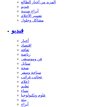
المزيد من أخبار الطالع
فيديو
أبراج صينية
تفسير الأحلام
مشاكل وحلول
فيديو
أخبار
اقتصاد
ثقافة
رياضة
فن وموسيقى
ستايل
صحة
سياحة وسفر
عجائب غرائب
إعلام
تعليم
نساء
علوم وتكنولوجيا
بيئة
أبراج