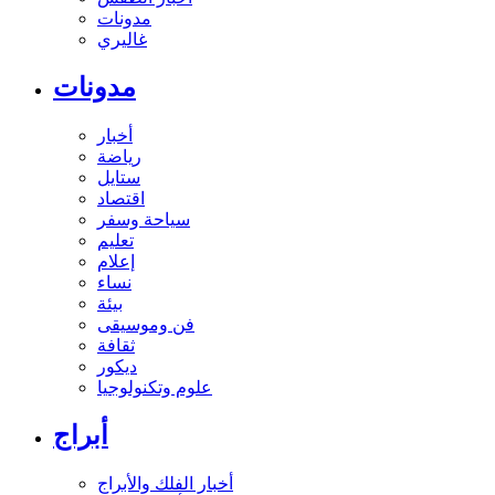
مدونات
غاليري
مدونات
أخبار
رياضة
ستايل
اقتصاد
سياحة وسفر
تعليم
إعلام
نساء
بيئة
فن وموسيقى
ثقافة
ديكور
علوم وتكنولوجيا
أبراج
أخبار الفلك والأبراج