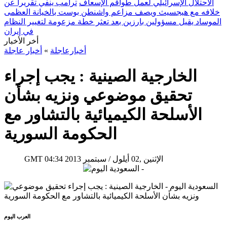
الاحتلال الإسرائيلي لعمل طواقم الإسعاف
ترامب ينفي تقريراً عن
خلافه مع هيجسيث ويصف مزاعم واشنطن بوست بالخيانة العظمى
الموساد يقيل مسؤولين بارزين بعد تعثر خطة مزعومة لتغيير النظام
في إيران
أخر الأخبار
أخبارعاجلة
»
أخبار عاجلة
الخارجية الصينية : يجب إجراء
تحقيق موضوعي ونزيه بشأن
الأسلحة الكيميائية بالتشاور مع
الحكومة السورية
04:34 2013 الإثنين ,02 أيلول / سبتمبر
GMT
العرب اليوم