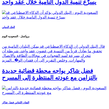
يسرّع تنمية الدول النامية خلال عقد واحد
البنك الدولي
بروكسل - السعوديه اليوم
قال البنك الدولي إن الذكاء الاصطناعي قد يمكن البلدان النامية من
تحقيق ما يعادل قرناً من التنمية في غضون عقد واحد، شريطة أن
تتحرك بسرعة لسد الفجوات في مجالات الطاقة والاتصال
والمهارات. وخلص التقرير إلى أن فقدان الو�...
المزيد
فضل شاكر يواجه محطة قضائية جديدة
بالتزامن مع عودته المنتظرة إلى المسرح
الفنان اللبناني فضل شاكر