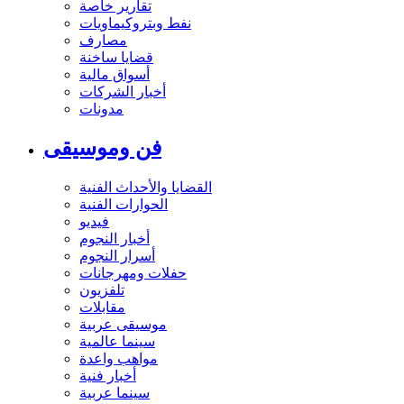
تقارير خاصة
نفط وبتروكيماويات
مصارف
قضايا ساخنة
أسواق مالية
أخبار الشركات
مدونات
فن وموسيقى
القضايا والأحداث الفنية
الحوارات الفنية
فيديو
أخبار النجوم
أسرار النجوم
حفلات ومهرجانات
تلفزيون
مقابلات
موسيقى عربية
سينما عالمية
مواهب واعدة
أخبار فنية
سينما عربية