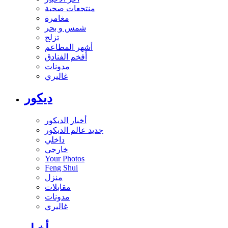
منتجعات صحية
مغامرة
شمس و بحر
تزلج
أشهر المطاعم
أفخم الفنادق
مدونات
غاليري
ديكور
أخبار الديكور
جديد عالم الديكور
داخلي
خارجي
Your Photos
Feng Shui
منزل
مقابلات
مدونات
غاليري