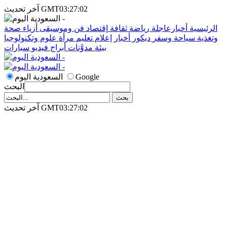
آخر تحديث GMT03:27:02
الرئيسية
أخبارعاجلة
رياضة
ثقافة
إقتصاد
فن وموسيقى
أزياء
صحة
وتغذية
سياحة وسفر
ديكور
أخبار
إعلام
تعليم
مرأة
علوم وتكنولوجيا
بيئة
مدوَّنات
أبراج
فيديو
سيارات
Google
السعودية اليوم
البحث
آخر تحديث GMT03:27:02