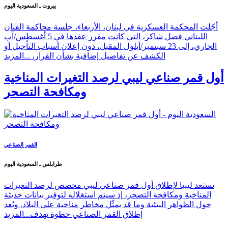
بيروت ـ السعودية اليوم
أجّلت المحكمة العسكرية في لبنان، الأربعاء، جلسة محاكمة الفنان
اللبناني فضل شاكر، التي كانت مقرر عقدها في 5 أغسطس/آب
الجاري، إلى 23 سبتمبر/أيلول المقبل، دون إعلان أسباب التأجيل أو
الكشف عن تفاصيل إضافية بشأن القرار، ...
المزيد
أول قمر صناعي ليبي لرصد التغيرات المناخية
ومكافحة التصحر
القمر الصناعي
طرابلس ـ السعودية اليوم
تستعد ليبيا لإطلاق أول قمر صناعي ليبي مخصص لرصد التغيرات
المناخية ومكافحة التصحر، إذ سيتم استغلاله لتوفير بيانات حديثة
حول الظواهر البيئية وما قد يمثّل مخاطر مناخية على البلاد. ويُعد
إطلاق القمر الصناعي خطوة تهدف...
المزيد