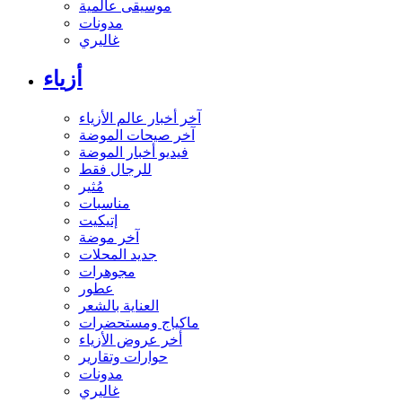
موسيقى عالمية
مدونات
غاليري
أزياء
آخر أخبار عالم الأزياء
آخر صيحات الموضة
فيديو أخبار الموضة
للرجال فقط
مُثير
مناسبات
إتيكيت
آخر موضة
جديد المحلات
مجوهرات
عطور
العناية بالشعر
ماكياج ومستحضرات
أخر عروض الأزياء
حوارات وتقارير
مدونات
غاليري