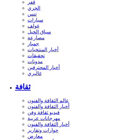
قفز
الجري
تنس
سيارات
غولف
سباق الخيل
مصارعة
جمباز
أخبار المنتخبات
تحقيقات
مدونات
أخبار المحترفين
غاليري
ثقافة
عالم الثقافة والفنون
أخبار الثقافة والفنون
فيديو ثقافة وفن
مهرجانات عربية
أخبار الثقافة والفنون
حوارات وتقارير
معارض