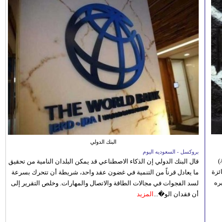
البنك الدولي
بروكسل - السعوديه اليوم
أعلنت إدارة مهرجان الموسيقى بجنوب أفريقيا (Africa Choice Awards)
قال البنك الدولي إن الذكاء الاصطناعي قد يمكن البلدان النامية من تحقيق
ئزة
ما يعادل قرناً من التنمية في غضون عقد واحد، شريطة أن تتحرك بسرعة
ره
لسد الفجوات في مجالات الطاقة والاتصال والمهارات. وخلص التقرير إلى
أن فقدان الو�...
المزيد