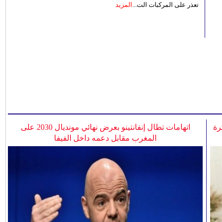
تعذر على المركبات الت...
المزيد
رة
اتهامات تطال إنفانتينو بعرض نهائي مونديال 2030 على
المغرب مقابل دعمه داخل الفيفا