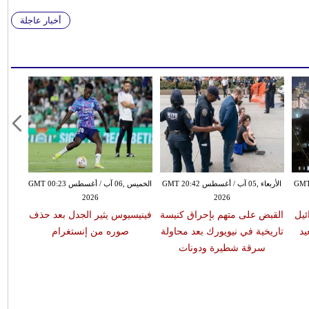
أخبار عاجلة
طس GMT 20:26
الأربعاء ,05 آب / أغسطس GMT 20:42
الخميس ,06 آب / أغسطس GMT 00:23
2026
2026
ئيل
القبض على متهم بإحراق كنيسة
فينيسيوس يثير الجدل بعد حذف
د
تاريخية في نيويورك بعد محاولة
صوره من إنستغرام
سرقة شطيرة ودونات