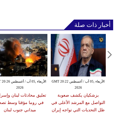
أخبار ذات صلة
الأربعاء ,05 آب / أغسطس GMT 20:19
الأربعاء ,05 آب / أغسطس GMT 20:22
الأربعاء ,05 آب / أغس
2026
2026
20
من استهداف
بزشكيان يكشف صعوبة
تعليق محادثات لبنان وإسرا
الخليجية إذا
التواصل مع المرشد الأعلى في
في روما مؤقتا وسط تصعي
وم أميركي
ظل التحديات التي تواجه إيران
ميداني جنوب لبنان