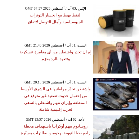
GMT 07:57 2026 الإثنين ,03 آب / أغسطس
النفط يهبط مع انحسار التوترات
الجيوسياسية وآمال التوصل لاتفاق
GMT 21:46 2026 السبت ,01 آب / أغسطس
إيران تحذر واشنطن من أي مغامرة عسكرية
وتتعهد بالرد بحزم
GMT 20:15 2026 السبت ,01 آب / أغسطس
واشنطن تحذَر مواطنيها في الشرق الأوسط
من إحتمال حدوث تصعيد غير متوقع في
المنطقة وإيران تتهم واشنطن بالسعي
لحرب إقليمية شاملة
GMT 13:37 2026 الأحد ,02 آب / أغسطس
روساتوم تتهم أوكرانيا باستهداف محطة
زابوريجيا النووية بهجومين بطائرات مسيّرة