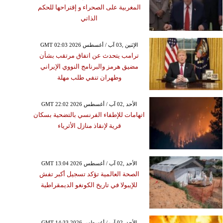
المغربية على الصحراء و إقتراحها للحكم
الذاتي
GMT 02:03 2026 الإثنين ,03 آب / أغسطس
ترامب يتحدث عن اتفاق مرتقب بشأن
مضيق هرمز والبرنامج النووي الإيراني
وطهران تنفي طلب مهلة
GMT 22:02 2026 الأحد ,02 آب / أغسطس
اتهامات للإطفاء الفرنسي بالتضحية بسكان
قرية لإنقاذ منازل الأثرياء
GMT 13:04 2026 الأحد ,02 آب / أغسطس
الصحة العالمية تؤكد تسجيل أكبر تفش
للإيبولا في تاريخ الكونغو الديمقراطية
GMT 14:33 2026 الأحد ,02 آب / أغسطس