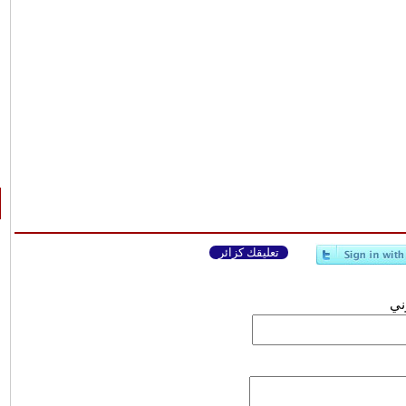
تعليقك كزائر
وني