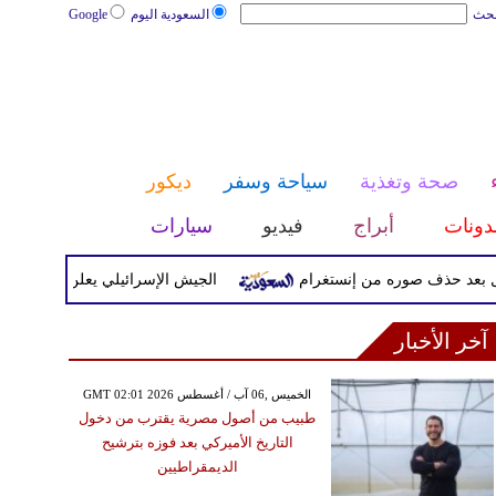
بحث
السعودية اليوم
Google
صحة وتغذية
سياحة وسفر
ديكور
دونات
أبراج
فيديو
سيارات
حذف صوره من إنستغرام
الجيش الإسرائيلي يعلن بدء موجة هجمات 
آخر الأخبار
GMT 02:01 2026 الخميس ,06 آب / أغسطس
طبيب من أصول مصرية يقترب من دخول
التاريخ الأميركي بعد فوزه بترشيح
الديمقراطيين