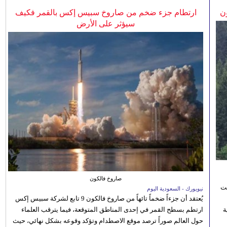
ن
ارتطام جزء ضخم من صاروخ سبيس إكس بالقمر فكيف
سيؤثر على الأرض
صاروخ فالكون
نت
نيويورك - السعودية اليوم
يُعتقد أن جزءاً ضخماً تائهاً من صاروخ فالكون 9 تابع لشركة سبيس إكس
 رؤية
ارتطم بسطح القمر في إحدى المناطق المتوقعة، فيما يترقب العلماء
حول العالم صوراً ترصد موقع الاصطدام وتؤكد وقوعه بشكل نهائي، حيث