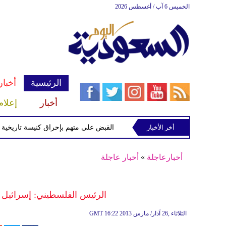
الخميس 6 آب / أغسطس 2026
الرئيسية
أخبار
أخبار
إعلام
ميداني جنوب لبنان
أخر الأخبار
القبض على متهم بإحراق كنيسة تاريخية في ني
أخبارعاجلة
»
أخبار عاجلة
الرئيس الفلسطيني: إسرائيل
16:22 2013 الثلاثاء ,26 آذار/ مارس
GMT