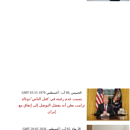
GMT 03:15 1970 الخميس ,06 آب / أغسطس
بسبب عدم رغبته في "قتل الناس"دونالد
ترامب يعلن أنه يفضَل التوصَل إلى إتفاق مع
إيران
GMT 20:02 2026 الأربعاء ,05 آب / أغسطس