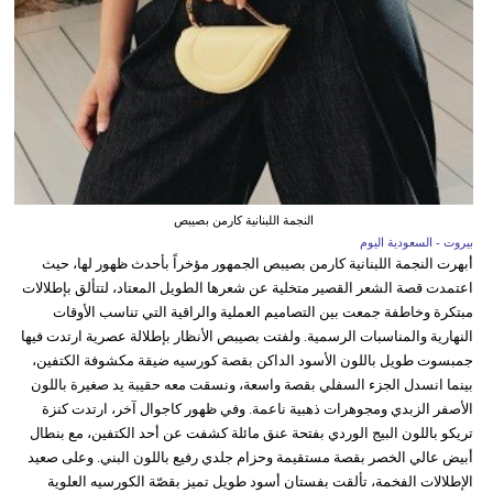
النجمة اللبنانية كارمن بصيبص
بيروت - السعودية اليوم
أبهرت النجمة اللبنانية كارمن بصيبص الجمهور مؤخراً بأحدث ظهور لها، حيث
اعتمدت قصة الشعر القصير متخلية عن شعرها الطويل المعتاد، لتتألق بإطلالات
مبتكرة وخاطفة جمعت بين التصاميم العملية والراقية التي تناسب الأوقات
النهارية والمناسبات الرسمية. ولفتت بصيبص الأنظار بإطلالة عصرية ارتدت فيها
جمبسوت طويل باللون الأسود الداكن بقصة كورسيه ضيقة مكشوفة الكتفين،
بينما انسدل الجزء السفلي بقصة واسعة، ونسقت معه حقيبة يد صغيرة باللون
الأصفر الزبدي ومجوهرات ذهبية ناعمة. وفي ظهور كاجوال آخر، ارتدت كنزة
تريكو باللون البيج الوردي بفتحة عنق مائلة كشفت عن أحد الكتفين، مع بنطال
أبيض عالي الخصر بقصة مستقيمة وحزام جلدي رفيع باللون البني. وعلى صعيد
الإطلالات الفخمة، تألقت بفستان أسود طويل تميز بقصّة الكورسيه العلوية