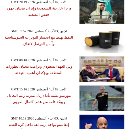
GMT 20:19 2026 الأحد ,02 آب / أغسطس
وزيرا خارجية السعودية وإيران يبحثان جهود
خفض التصعيد
GMT 07:57 2026 الإثنين ,03 آب / أغسطس
النفط يهبط مع انحسار التوترات الجيوسياسية
وآمال التوصل لاتفاق
GMT 09:40 2026 الأحد ,02 آب / أغسطس
ولي العهد السعودي وترامب يبحثان تطورات
المنطقة ويؤكدان أهمية التهدئة
GMT 15:16 2026 الأحد ,02 آب / أغسطس
مورينيو يشيد بأداء ريال مدريد رغم التعادل
ويؤكد قلقه من عدم اكتمال الفريق
GMT 10:19 2026 الإثنين ,03 آب / أغسطس
إنفانتينو يواجه أزمة ثقة داخل كرة القدم