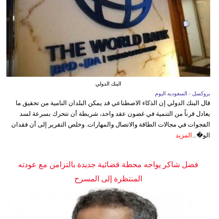
البنك الدولي
بروكسل - السعوديه اليوم
قال البنك الدولي إن الذكاء الاصطناعي قد يمكن البلدان النامية من تحقيق ما
يعادل قرناً من التنمية في غضون عقد واحد، شريطة أن تتحرك بسرعة لسد
الفجوات في مجالات الطاقة والاتصال والمهارات. وخلص التقرير إلى أن فقدان
الو�...
المزيد
فضل شاكر يواجه محطة قضائية جديدة بالتزامن مع عودته
المنتظرة إلى المسرح