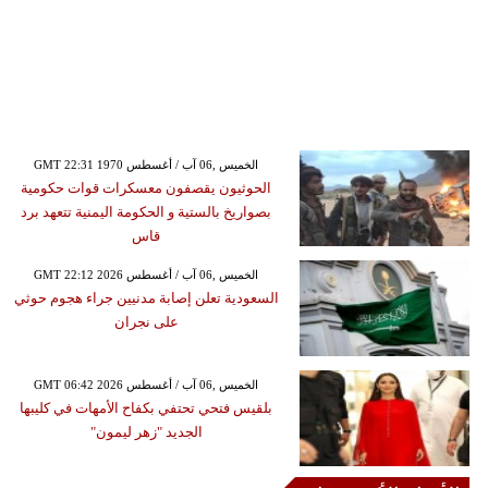
GMT 22:31 1970 الخميس ,06 آب / أغسطس
الحوثيون يقصفون معسكرات قوات حكومية
بصواريخ بالستية و الحكومة اليمنية تتعهد برد
قاس
GMT 22:12 2026 الخميس ,06 آب / أغسطس
السعودية تعلن إصابة مدنيين جراء هجوم حوثي
على نجران
GMT 06:42 2026 الخميس ,06 آب / أغسطس
بلقيس فتحي تحتفي بكفاح الأمهات في كليبها
الجديد "زهر ليمون"