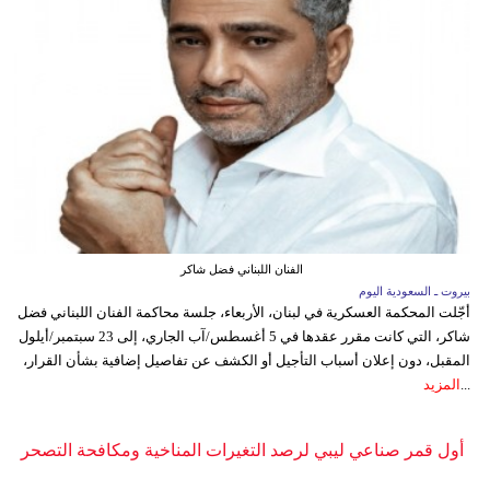
الفنان اللبناني فضل شاكر
بيروت ـ السعودية اليوم
أجّلت المحكمة العسكرية في لبنان، الأربعاء، جلسة محاكمة الفنان اللبناني فضل
شاكر، التي كانت مقرر عقدها في 5 أغسطس/آب الجاري، إلى 23 سبتمبر/أيلول
المقبل، دون إعلان أسباب التأجيل أو الكشف عن تفاصيل إضافية بشأن القرار،
...
المزيد
أول قمر صناعي ليبي لرصد التغيرات المناخية ومكافحة التصحر