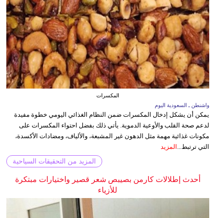
المكسرات
واشنطن ـ السعودية اليوم
يمكن أن يشكل إدخال المكسرات ضمن النظام الغذائي اليومي خطوة مفيدة
لدعم صحة القلب والأوعية الدموية. يأتي ذلك بفضل احتواء المكسرات على
مكونات غذائية مهمة مثل الدهون غير المشبعة، والألياف، ومضادات الأكسدة،
التي ترتبط...
المزيد
المزيد من التحقيقات السياحية
أحدث إطلالات كارمن بصيبص شعر قصير واختيارات مبتكرة
للأزياء