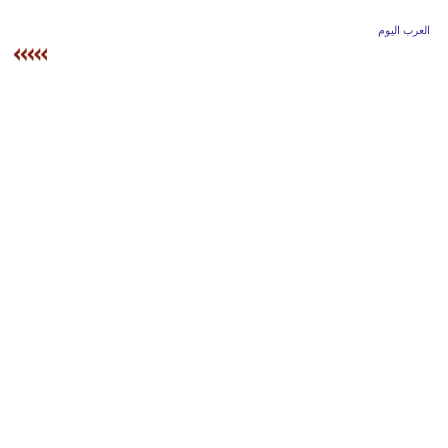
وسفر
العرب اليوم
ديكور
أخبار
إعلام
تعليم
مرأة
علوم
وتكنولوجيا
بيئة
مدوَّنات
أبراج