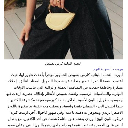
النجمة اللبنانية كارمن بصيبص
بيروت - السعودية اليوم
أبهرت النجمة اللبنانية كارمن بصيبص الجمهور مؤخراً بأحدث ظهور لها، حيث
اعتمدت قصة الشعر القصير متخلية عن شعرها الطويل المعتاد، لتتألق بإطلالات
مبتكرة وخاطفة جمعت بين التصاميم العملية والراقية التي تناسب الأوقات
النهارية والمناسبات الرسمية. ولفتت بصيبص الأنظار بإطلالة عصرية ارتدت فيها
جمبسوت طويل باللون الأسود الداكن بقصة كورسيه ضيقة مكشوفة الكتفين،
بينما انسدل الجزء السفلي بقصة واسعة، ونسقت معه حقيبة يد صغيرة باللون
الأصفر الزبدي ومجوهرات ذهبية ناعمة. وفي ظهور كاجوال آخر، ارتدت كنزة
تريكو باللون البيج الوردي بفتحة عنق مائلة كشفت عن أحد الكتفين، مع بنطال
أبيض عالي الخصر بقصة مستقيمة وحزام جلدي رفيع باللون البني. وعلى صعيد