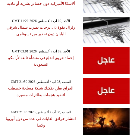
ألاسكا الأميركية دون خسائر بشرية أو مادية
GMT 11:20 2026 الأحد ,09 آب / أغسطس
زلزال بقوة 5.6 درجات يضرب شمال شرقي
اليابان دون تحذير من تسونامي
GMT 03:01 2026 الأحد ,09 آب / أغسطس
إخماد حريق اندلع في منشأة تابعة لأرامكو
السعودية
GMT 21:50 2026 السبت ,08 آب / أغسطس
العراق يعلن تفكيك شبكة مسلحة خططت
لتنفيذ هجمات بطائرات مسيرة
GMT 21:08 2026 السبت ,08 آب / أغسطس
انتشار حرائق الغابات في عدد من دول أوروبا
وكندا