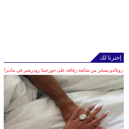
إخترنا لك
رونالدو يسخر من شائعة زفافه على جورجينا رودريغيز في ماديرا