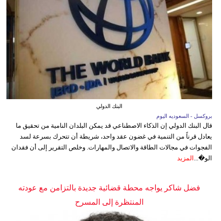
البنك الدولي
بروكسل - السعوديه اليوم
قال البنك الدولي إن الذكاء الاصطناعي قد يمكن البلدان النامية من تحقيق ما
يعادل قرناً من التنمية في غضون عقد واحد، شريطة أن تتحرك بسرعة لسد
الفجوات في مجالات الطاقة والاتصال والمهارات. وخلص التقرير إلى أن فقدان
الو�...
المزيد
فضل شاكر يواجه محطة قضائية جديدة بالتزامن مع عودته
المنتظرة إلى المسرح