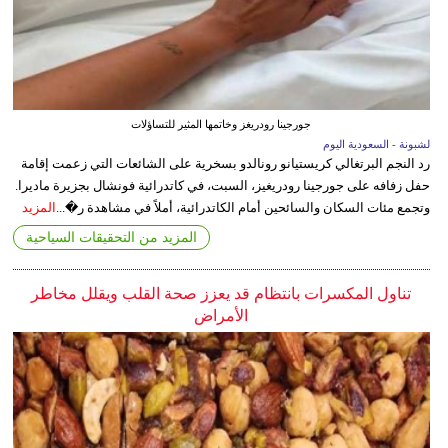
جورجينا رودريغز وخاتمها المثير للتساؤلات
لشبونة - السعودية اليوم
رد النجم البرتغالي كريستيانو رونالدو بسخرية على الشائعات التي زعمت إقامة
حفل زفافه على جورجينا رودريغيز، السبت، في كاتدرائية فونشال بجزيرة ماديرا.
وتجمع مئات السكان والسائحين أمام الكاتدرائية، أملاً في مشاهدة ر�...
المزيد
المزيد من التحقيقات السياحية
تناول المكسرات بانتظام قد يعزز صحة القلب ويقلل مخاطر
الأمراض