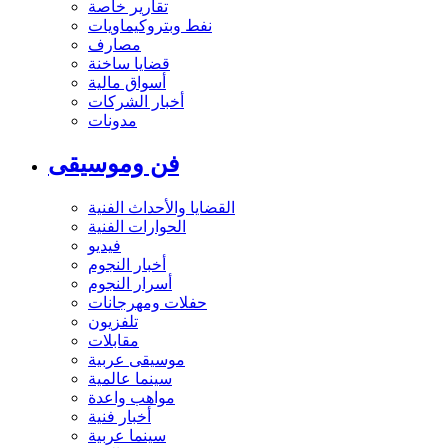
تقارير خاصة
نفط وبتروكيماويات
مصارف
قضايا ساخنة
أسواق مالية
أخبار الشركات
مدونات
فن وموسيقى
القضايا والأحداث الفنية
الحوارات الفنية
فيديو
أخبار النجوم
أسرار النجوم
حفلات ومهرجانات
تلفزيون
مقابلات
موسيقى عربية
سينما عالمية
مواهب واعدة
أخبار فنية
سينما عربية