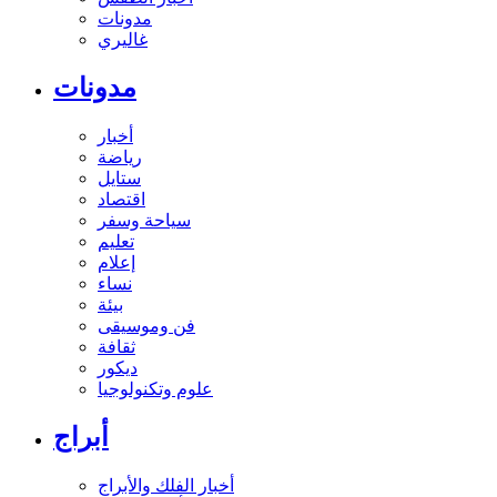
مدونات
غاليري
مدونات
أخبار
رياضة
ستايل
اقتصاد
سياحة وسفر
تعليم
إعلام
نساء
بيئة
فن وموسيقى
ثقافة
ديكور
علوم وتكنولوجيا
أبراج
أخبار الفلك والأبراج