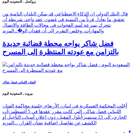
بروكسل - السعوديه اليوم
قال البنك الدولي إن الذكاء الاصطناعي قد يمكن البلدان النامية من
تحقيق ما يعادل قرناً من التنمية في غضون عقد واحد، شريطة أن
تتحرك بسرعة لسد الفجوات في مجالات الطاقة والاتصال
والمهارات. وخلص التقرير إلى أن فقدان الو�...
المزيد
فضل شاكر يواجه محطة قضائية جديدة
بالتزامن مع عودته المنتظرة إلى المسرح
الفنان اللبناني فضل شاكر
بيروت ـ السعودية اليوم
أجّلت المحكمة العسكرية في لبنان، الأربعاء، جلسة محاكمة الفنان
اللبناني فضل شاكر، التي كانت مقرر عقدها في 5 أغسطس/آب
الجاري، إلى 23 سبتمبر/أيلول المقبل، دون إعلان أسباب التأجيل أو
الكشف عن تفاصيل إضافية بشأن القرار، ...
المزيد