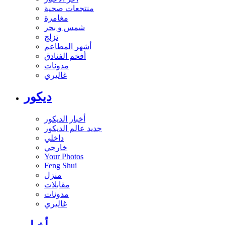
منتجعات صحية
مغامرة
شمس و بحر
تزلج
أشهر المطاعم
أفخم الفنادق
مدونات
غاليري
ديكور
أخبار الديكور
جديد عالم الديكور
داخلي
خارجي
Your Photos
Feng Shui
منزل
مقابلات
مدونات
غاليري