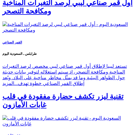
أول قمر صناعي ليبي لرصد التغيرات المناخية
ومكافحة التصحر
القمر الصناعي
طرابلس ـ السعودية اليوم
تستعد ليبيا لإطلاق أول قمر صناعي ليبي مخصص لرصد التغيرات
المناخية ومكافحة التصحر، إذ سيتم استغلاله لتوفير بيانات حديثة
حول الظواهر البيئية وما قد يمثّل مخاطر مناخية على البلاد. ويُعد
إطلاق القمر الصناعي خطوة تهدف...
المزيد
تقنية ليزر تكشف حضارة مفقودة في قلب
غابات الأمازون