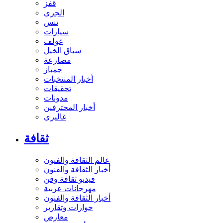
قفز
الجري
تنس
سيارات
غولف
سباق الخيل
مصارعة
جمباز
أخبار المنتخبات
تحقيقات
مدونات
أخبار المحترفين
غاليري
ثقافة
عالم الثقافة والفنون
أخبار الثقافة والفنون
فيديو ثقافة وفن
مهرجانات عربية
أخبار الثقافة والفنون
حوارات وتقارير
معارض