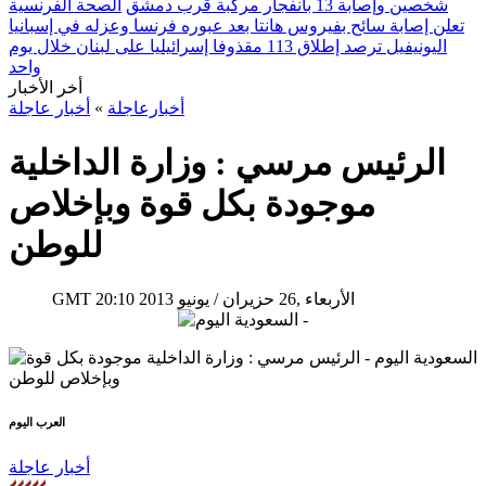
شخصين وإصابة 13 بانفجار مركبة قرب دمشق
الصحة الفرنسية
تعلن إصابة سائح بفيروس هانتا بعد عبوره فرنسا وعزله في إسبانيا
اليونيفيل ترصد إطلاق 113 مقذوفا إسرائيليا على لبنان خلال يوم
واحد
أخر الأخبار
أخبارعاجلة
»
أخبار عاجلة
الرئيس مرسي : وزارة الداخلية
موجودة بكل قوة وبإخلاص
للوطن
20:10 2013 الأربعاء ,26 حزيران / يونيو
GMT
العرب اليوم
أخبار عاجلة