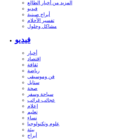
المزيد من أخبار الطالع
فيديو
أبراج صينية
تفسير الأحلام
مشاكل وحلول
فيديو
أخبار
اقتصاد
ثقافة
رياضة
فن وموسيقى
ستايل
صحة
سياحة وسفر
عجائب غرائب
إعلام
تعليم
نساء
علوم وتكنولوجيا
بيئة
أبراج