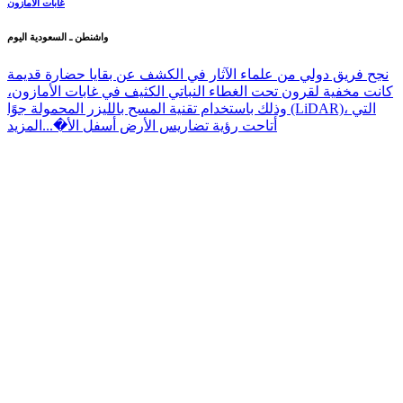
غابات الأمازون
واشنطن ـ السعودية اليوم
نجح فريق دولي من علماء الآثار في الكشف عن بقايا حضارة قديمة
كانت مخفية لقرون تحت الغطاء النباتي الكثيف في غابات الأمازون،
وذلك باستخدام تقنية المسح بالليزر المحمولة جوًا (LiDAR)، التي
أتاحت رؤية تضاريس الأرض أسفل الأ�...
المزيد