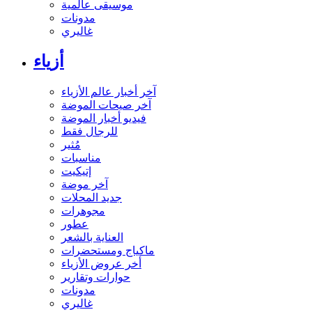
موسيقى عالمية
مدونات
غاليري
أزياء
آخر أخبار عالم الأزياء
آخر صيحات الموضة
فيديو أخبار الموضة
للرجال فقط
مُثير
مناسبات
إتيكيت
آخر موضة
جديد المحلات
مجوهرات
عطور
العناية بالشعر
ماكياج ومستحضرات
أخر عروض الأزياء
حوارات وتقارير
مدونات
غاليري