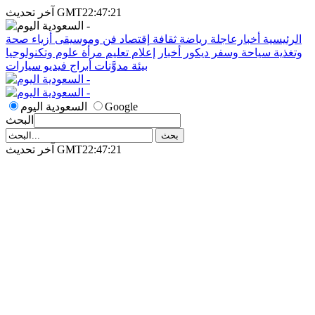
آخر تحديث GMT22:47:21
الرئيسية
أخبارعاجلة
رياضة
ثقافة
إقتصاد
فن وموسيقى
أزياء
صحة
وتغذية
سياحة وسفر
ديكور
أخبار
إعلام
تعليم
مرأة
علوم وتكنولوجيا
بيئة
مدوَّنات
أبراج
فيديو
سيارات
Google
السعودية اليوم
البحث
آخر تحديث GMT22:47:21