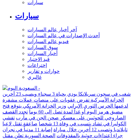
سيارات
سيارات
آخر أخبار عالم السيارات
أحدث الإصدارات في عالم السيارات
فيديو عالم السيارات
سوق السيارات
أخبار السيارات
قيد الاختبار
إختراعات
حوارات و تقارير
غاليري
شغب في سجون سريلانكا يودي بحياة 3 سجناء ويصيب 23 آخرين
الخزانة الأميركية تفرض عقوبات على منصات عملات مشفرة
لدعمها الحرس الثوري الإيراني
وزير الخزانة الأمريكي يتوقع فتح
مضيق هرمز اليوم أو غداً لمدة تصل إلى 60 يوماً
تجدد القصف
الصاروخي للحوثيين على معسكر صحن الجن في مأرب
تفشي
الكوليرا في تشاد يتسبب في وفاة 13 شخصا
صاعقة تقتل لاعبا
تايلانديا وتصيب 12 آخرين خلال مباراة
إصابة 11 مدنياً في نجران
جراء اعتداءات حوثية بالمقذوفات
الصحة السورية تعلن مقتل