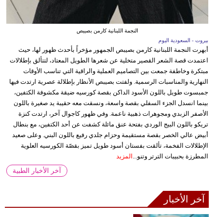
النجمة اللبنانية كارمن بصيبص
بيروت - السعودية اليوم
أبهرت النجمة اللبنانية كارمن بصيبص الجمهور مؤخراً بأحدث ظهور لها، حيث
اعتمدت قصة الشعر القصير متخلية عن شعرها الطويل المعتاد، لتتألق بإطلالات
مبتكرة وخاطفة جمعت بين التصاميم العملية والراقية التي تناسب الأوقات
النهارية والمناسبات الرسمية. ولفتت بصيبص الأنظار بإطلالة عصرية ارتدت فيها
جمبسوت طويل باللون الأسود الداكن بقصة كورسيه ضيقة مكشوفة الكتفين،
بينما انسدل الجزء السفلي بقصة واسعة، ونسقت معه حقيبة يد صغيرة باللون
الأصفر الزبدي ومجوهرات ذهبية ناعمة. وفي ظهور كاجوال آخر، ارتدت كنزة
تريكو باللون البيج الوردي بفتحة عنق مائلة كشفت عن أحد الكتفين، مع بنطال
أبيض عالي الخصر بقصة مستقيمة وحزام جلدي رفيع باللون البني. وعلى صعيد
الإطلالات الفخمة، تألقت بفستان أسود طويل تميز بقصّة الكورسيه العلوية
المطرزة بحبيبات الترتر وتنو...
المزيد
آخر الأخبار الطبية
آخر الأخبار