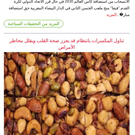
الانسحاب من استضافة كأس العالم 2030 في حال قرر الاتحاد الدولي لكرة
القدم "فيفا" منح ملعب الحسن الثاني في الدار البيضاء المغربية حق استضافة
مبار�...
المزيد
المزيد من التحقيقات السياحية
تناول المكسرات بانتظام قد يعزز صحة القلب ويقلل مخاطر
الأمراض