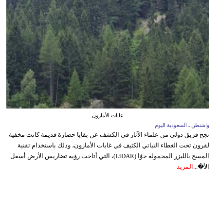
غابات الأمازون
واشنطن ـ السعودية اليوم
نجح فريق دولي من علماء الآثار في الكشف عن بقايا حضارة قديمة كانت مخفية
لقرون تحت الغطاء النباتي الكثيف في غابات الأمازون، وذلك باستخدام تقنية
المسح بالليزر المحمولة جوًا (LiDAR)، التي أتاحت رؤية تضاريس الأرض أسفل
الأ�...
المزيد