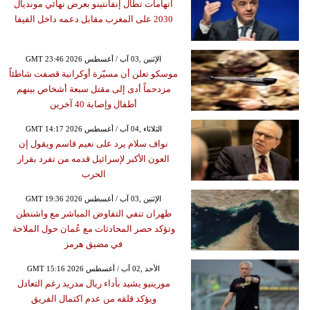
اتهامات تطال إنفانتينو بعرض نهائي مونديال
2030 على المغرب مقابل دعمه داخل الفيفا
GMT 23:46 2026 الإثنين ,03 آب / أغسطس
موسكو تعلن أن مسيّرة أوكرانية قصفت شاطئاً
مزدحماً أدى إلى مقتل سبعة أشخاص بينهم
أطفال وإصابة 40 آخرين
GMT 14:17 2026 الثلاثاء ,04 آب / أغسطس
نواف سلام يرد على نعيم قاسم ويقول إن
العون الأكبر لإسرائيل قدمه من تفرد بقرار
الحرب
GMT 19:36 2026 الإثنين ,03 آب / أغسطس
طهران تنفي التفاوض المباشر مع واشنطن
وتؤكد حصر المحادثات مع عُمان حول الملاحة
في مضيق هرمز
GMT 15:16 2026 الأحد ,02 آب / أغسطس
مورينيو يشيد بأداء ريال مدريد رغم التعادل
ويؤكد قلقه من عدم اكتمال الفريق