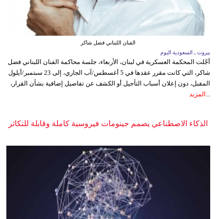
الفنان اللبناني فضل شاكر
بيروت ـ السعودية اليوم
أجّلت المحكمة العسكرية في لبنان، الأربعاء، جلسة محاكمة الفنان اللبناني فضل
شاكر، التي كانت مقرر عقدها في 5 أغسطس/آب الجاري، إلى 23 سبتمبر/أيلول
المقبل، دون إعلان أسباب التأجيل أو الكشف عن تفاصيل إضافية بشأن القرار،
...
المزيد
الذكاء الاصطناعي يصمم جينومات فيروسية كاملة وقابلة للتكاثر