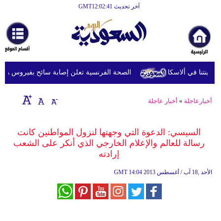
آخر تحديث GMT12:02:41
الرئيسية
أخبارعاجلة
رياضة
الصحة الفرنسية تعلن إصابة سائح بفيروس هانتا بعد
ثقافة
إقتصاد
أخبارعاجلة
»
أخبار عاجلة
فن
السيسي: الدعوة التي وجهتها لنزول المواطنين كانت
وموسيقى
رسالة للعالم والإعلام الخارجي الذي أنكر على الشعب
إرادته
أزياء
14:04 2013 الأحد ,18 آب / أغسطس
GMT
صحة
وتغذية
سياحة