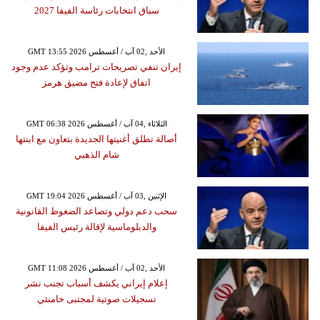
سباق انتخابات رئاسة الفيفا 2027
GMT 13:55 2026 الأحد ,02 آب / أغسطس
إيران تنفي تصريحات ترامب وتؤكد عدم وجود
اتفاق لإعادة فتح مضيق هرمز
GMT 06:38 2026 الثلاثاء ,04 آب / أغسطس
أصالة تطلق أغنيتها الجديدة بتعاون مع ابنتها
شام الذهبي
GMT 19:04 2026 الإثنين ,03 آب / أغسطس
سحب دعم دولي وتصاعد الضغوط القانونية
والدبلوماسية لإقالة رئيس الفيفا
GMT 11:08 2026 الأحد ,02 آب / أغسطس
إعلام إيراني يكشف أسباب تجنب نشر
تسجيلات صوتية لمجتبى خامنئي