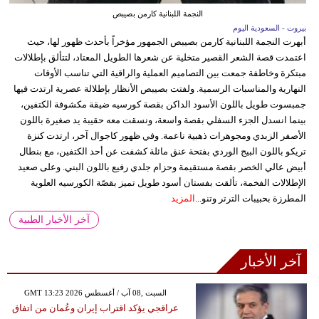
النجمة اللبنانية كارمن بصيبص
بيروت - السعودية اليوم
أبهرت النجمة اللبنانية كارمن بصيبص الجمهور مؤخراً بأحدث ظهور لها، حيث
اعتمدت قصة الشعر القصير متخلية عن شعرها الطويل المعتاد، لتتألق بإطلالات
مبتكرة وخاطفة جمعت بين التصاميم العملية والراقية التي تناسب الأوقات
النهارية والمناسبات الرسمية. ولفتت بصيبص الأنظار بإطلالة عصرية ارتدت فيها
جمبسوت طويل باللون الأسود الداكن بقصة كورسيه ضيقة مكشوفة الكتفين،
بينما انسدل الجزء السفلي بقصة واسعة، ونسقت معه حقيبة يد صغيرة باللون
الأصفر الزبدي ومجوهرات ذهبية ناعمة. وفي ظهور كاجوال آخر، ارتدت كنزة
تريكو باللون البيج الوردي بفتحة عنق مائلة كشفت عن أحد الكتفين، مع بنطال
أبيض عالي الخصر بقصة مستقيمة وحزام جلدي رفيع باللون البني. وعلى صعيد
الإطلالات الفخمة، تألقت بفستان أسود طويل تميز بقصّة الكورسيه العلوية
المطرزة بحبيبات الترتر وتنو...
المزيد
آخر الأخبار الطبية
آخر الأخبار
GMT 13:23 2026 السبت ,08 آب / أغسطس
عراقجي يؤكد اقتراب إيران وعُمان من اتفاق