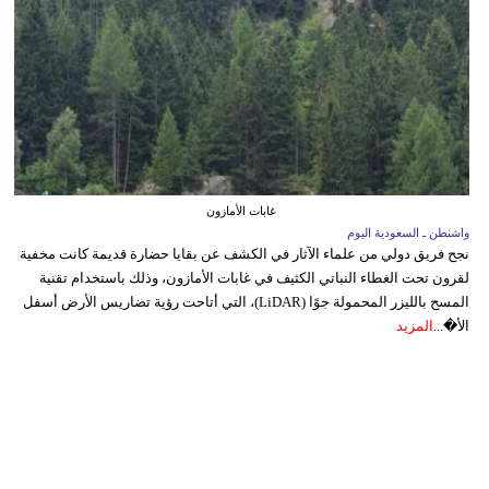
غابات الأمازون
واشنطن ـ السعودية اليوم
نجح فريق دولي من علماء الآثار في الكشف عن بقايا حضارة قديمة كانت مخفية
لقرون تحت الغطاء النباتي الكثيف في غابات الأمازون، وذلك باستخدام تقنية
المسح بالليزر المحمولة جوًا (LiDAR)، التي أتاحت رؤية تضاريس الأرض أسفل
الأ�...
المزيد