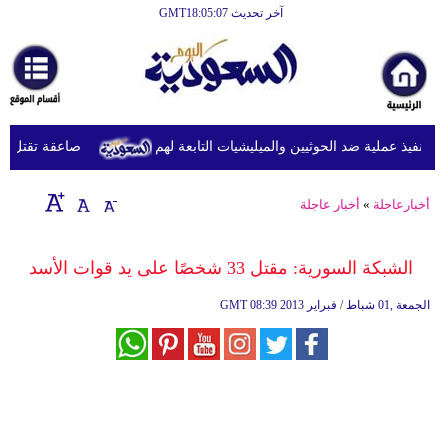
آخر تحديث GMT18:05:07
الرئيسية
أخبارعاجلة
رياضة
نفيذ عملية ضد الحوثيين والميليشيات التابعة لهم
صاعقة تقتل لاعبا تايلانديا وت
ثقافة
إقتصاد
أخبارعاجلة
»
أخبار عاجلة
فن
الشبكة السورية: مقتل 33 شخصًا على يد قوات الأسد
وموسيقى
08:39 2013 الجمعة ,01 شباط / فبراير
GMT
أزياء
صحة
وتغذية
سياحة