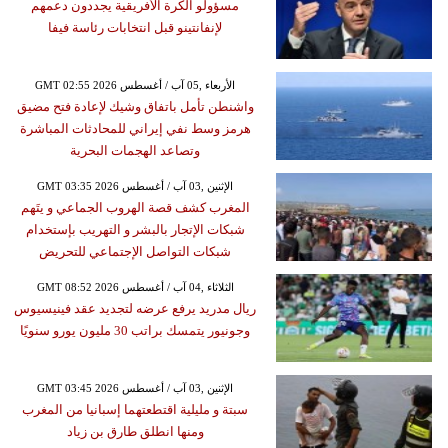
مسؤولو الكرة الأفريقية يجددون دعمهم
لإنفانتينو قبل انتخابات رئاسة فيفا
GMT 02:55 2026 الأربعاء ,05 آب / أغسطس
واشنطن تأمل باتفاق وشيك لإعادة فتح مضيق
هرمز وسط نفي إيراني للمحادثات المباشرة
وتصاعد الهجمات البحرية
GMT 03:35 2026 الإثنين ,03 آب / أغسطس
المغرب كشف قصة الهروب الجماعي و يتَهم
شبكات الإتجار بالبشر و التهريب بإستخدام
شبكات التواصل الإجتماعي للتحريض
GMT 08:52 2026 الثلاثاء ,04 آب / أغسطس
ريال مدريد يرفع عرضه لتجديد عقد فينيسيوس
وجونيور يتمسك براتب 30 مليون يورو سنويًا
GMT 03:45 2026 الإثنين ,03 آب / أغسطس
سبتة و مليلية اقتطعتهما إسبانيا من المغرب
ومنها انطلق طارق بن زياد