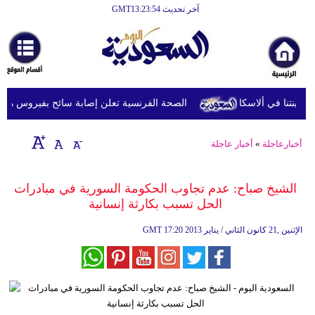
آخر تحديث GMT13:23:54
الرئيسية
أخبارعاجلة
رياضة
الصحة الفرنسية تعلن إصابة سائح بفيروس هانتا بعد
ثقافة
إقتصاد
أخبارعاجلة
»
أخبار عاجلة
فن
الشيخ صباح: عدم تجاوب الحكومة السورية في مبادرات
وموسيقى
الحل تسبب بكارثة إنسانية
أزياء
17:20 2013 الإثنين ,21 كانون الثاني / يناير
GMT
صحة
وتغذية
سياحة