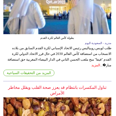
بطولة كأس العالم لكرة القدم
مدريد - السعودية اليوم
طلب لويس روبياليس رئيس الاتحاد الإسباني لكرة القدم السابق من بلاده
الانسحاب من استضافة كأس العالم 2030 في حال قرر الاتحاد الدولي لكرة
القدم "فيفا" منح ملعب الحسن الثاني في الدار البيضاء المغربية حق استضافة
مبار�...
المزيد
المزيد من التحقيقات السياحية
تناول المكسرات بانتظام قد يعزز صحة القلب ويقلل مخاطر
الأمراض