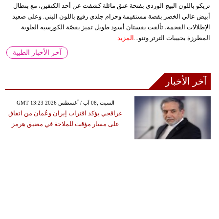
تريكو باللون البيج الوردي بفتحة عنق مائلة كشفت عن أحد الكتفين، مع بنطال
أبيض عالي الخصر بقصة مستقيمة وحزام جلدي رفيع باللون البني. وعلى صعيد
الإطلالات الفخمة، تألقت بفستان أسود طويل تميز بقصّة الكورسيه العلوية
المطرزة بحبيبات الترتر وتنو...
المزيد
آخر الأخبار الطبية
آخر الأخبار
GMT 13:23 2026 السبت ,08 آب / أغسطس
عراقجي يؤكد اقتراب إيران وعُمان من اتفاق
على مسار مؤقت للملاحة في مضيق هرمز