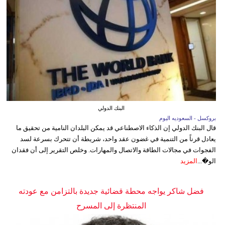
البنك الدولي
بروكسل - السعوديه اليوم
قال البنك الدولي إن الذكاء الاصطناعي قد يمكن البلدان النامية من تحقيق ما
يعادل قرناً من التنمية في غضون عقد واحد، شريطة أن تتحرك بسرعة لسد
الفجوات في مجالات الطاقة والاتصال والمهارات. وخلص التقرير إلى أن فقدان
الو�...
المزيد
فضل شاكر يواجه محطة قضائية جديدة بالتزامن مع عودته
المنتظرة إلى المسرح