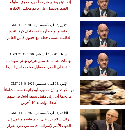
إنفانتينو يعتذر عن خطة بيع حقوق بطولات
الفيفا ويحصل على دعم مجلس الإدارة
GMT 10:19 2026 الإثنين ,03 آب / أغسطس
إنفانتينو يواجه أزمة ثقة داخل كرة القدم
العالمية بسبب خطة بيع حقوق كأس العالم
GMT 22:15 2026 الأربعاء ,05 آب / أغسطس
اتهامات تطال إنفانتينو بعرض نهائي مونديال
2030 على المغرب مقابل دعمه داخل الفيفا
GMT 23:46 2026 الإثنين ,03 آب / أغسطس
موسكو تعلن أن مسيّرة أوكرانية قصفت شاطئاً
مزدحماً أدى إلى مقتل سبعة أشخاص بينهم
أطفال وإصابة 40 آخرين
GMT 14:17 2026 الثلاثاء ,04 آب / أغسطس
نواف سلام يرد على نعيم قاسم ويقول إن
العون الأكبر لإسرائيل قدمه من تفرد بقرار