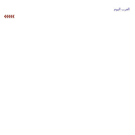
وسفر
العرب اليوم
ديكور
أخبار
إعلام
تعليم
مرأة
علوم
وتكنولوجيا
بيئة
مدوَّنات
أبراج