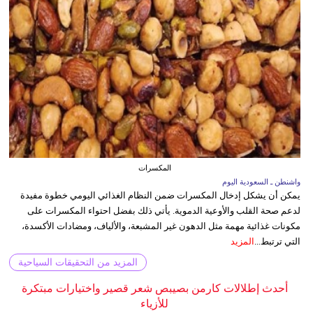
المكسرات
واشنطن ـ السعودية اليوم
يمكن أن يشكل إدخال المكسرات ضمن النظام الغذائي اليومي خطوة مفيدة
لدعم صحة القلب والأوعية الدموية. يأتي ذلك بفضل احتواء المكسرات على
مكونات غذائية مهمة مثل الدهون غير المشبعة، والألياف، ومضادات الأكسدة،
التي ترتبط...
المزيد
المزيد من التحقيقات السياحية
أحدث إطلالات كارمن بصيبص شعر قصير واختيارات مبتكرة
للأزياء