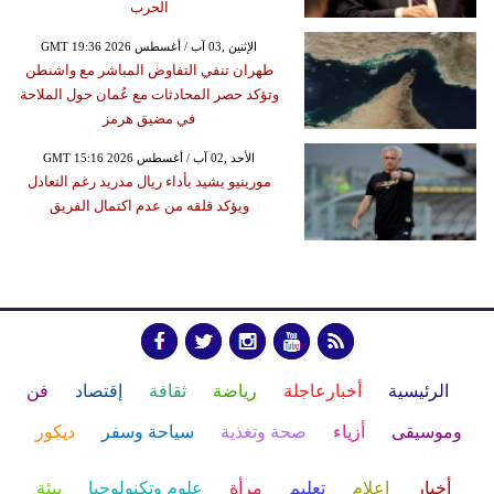
الحرب
GMT 19:36 2026 الإثنين ,03 آب / أغسطس
طهران تنفي التفاوض المباشر مع واشنطن
وتؤكد حصر المحادثات مع عُمان حول الملاحة
في مضيق هرمز
GMT 15:16 2026 الأحد ,02 آب / أغسطس
مورينيو يشيد بأداء ريال مدريد رغم التعادل
ويؤكد قلقه من عدم اكتمال الفريق
الرئيسية
أخبارعاجلة
رياضة
ثقافة
إقتصاد
فن
وموسيقى
أزياء
صحة وتغذية
سياحة وسفر
ديكور
أخبار
إعلام
تعليم
مرأة
علوم وتكنولوجيا
بيئة