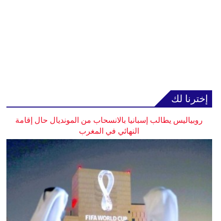
إخترنا لك
روبياليس يطالب إسبانيا بالانسحاب من المونديال حال إقامة
النهائي في المغرب