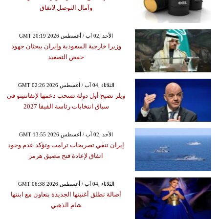
وآمال التوصل لاتفاق
GMT 20:19 2026 الأحد ,02 آب / أغسطس
وزيرا خارجية السعودية وإيران يبحثان جهود
خفض التصعيد
GMT 02:26 2026 الثلاثاء ,04 آب / أغسطس
ويلز تصبح أول دولة تسحب دعمها لإنفانتينو في
سباق انتخابات رئاسة الفيفا 2027
GMT 13:55 2026 الأحد ,02 آب / أغسطس
إيران تنفي تصريحات ترامب وتؤكد عدم وجود
اتفاق لإعادة فتح مضيق هرمز
GMT 06:38 2026 الثلاثاء ,04 آب / أغسطس
أصالة تطلق أغنيتها الجديدة بتعاون مع ابنتها
شام الذهبي