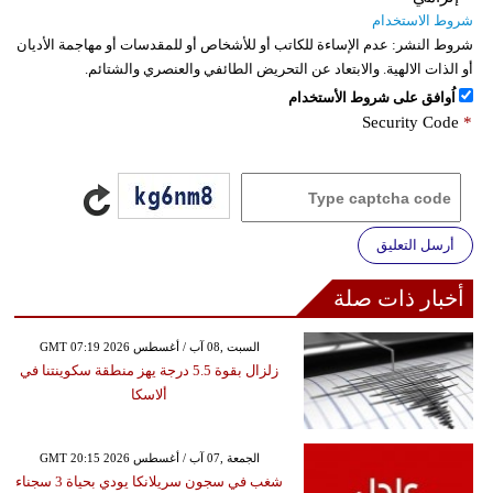
شروط الاستخدام
شروط النشر:
عدم الإساءة للكاتب أو للأشخاص أو للمقدسات أو مهاجمة الأديان
أو الذات الالهية. والابتعاد عن التحريض الطائفي والعنصري والشتائم.
اُوافق على شروط الأستخدام
Security Code
*
أرسل التعليق
أخبار ذات صلة
GMT 07:19 2026 السبت ,08 آب / أغسطس
زلزال بقوة 5.5 درجة يهز منطقة سكوينتنا في
ألاسكا
GMT 20:15 2026 الجمعة ,07 آب / أغسطس
شغب في سجون سريلانكا يودي بحياة 3 سجناء