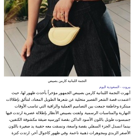
النجمة اللبنانية كارمن بصيبص
بيروت - السعودية اليوم
أبهرت النجمة اللبنانية كارمن بصيبص الجمهور مؤخراً بأحدث ظهور لها، حيث
اعتمدت قصة الشعر القصير متخلية عن شعرها الطويل المعتاد، لتتألق بإطلالات
مبتكرة وخاطفة جمعت بين التصاميم العملية والراقية التي تناسب الأوقات
النهارية والمناسبات الرسمية. ولفتت بصيبص الأنظار بإطلالة عصرية ارتدت فيها
جمبسوت طويل باللون الأسود الداكن بقصة كورسيه ضيقة مكشوفة الكتفين،
بينما انسدل الجزء السفلي بقصة واسعة، ونسقت معه حقيبة يد صغيرة باللون
الأصفر الزبدي ومجوهرات ذهبية ناعمة. وفي ظهور كاجوال آخر، ارتدت كنزة