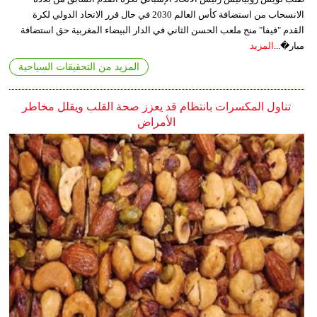
الانسحاب من استضافة كأس العالم 2030 في حال قرر الاتحاد الدولي لكرة
القدم "فيفا" منح ملعب الحسن الثاني في الدار البيضاء المغربية حق استضافة
مبار�...
المزيد
المزيد من التحقيقات السياحية
تناول المكسرات بانتظام قد يعزز صحة القلب ويقلل مخاطر
الأمراض