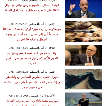
اتهامات تطال إنفانتينو بعرض نهائي مونديال
2030 على المغرب مقابل دعمه داخل الفيفا
GMT 23:46 2026 الإثنين ,03 آب / أغسطس
موسكو تعلن أن مسيّرة أوكرانية قصفت شاطئاً
مزدحماً أدى إلى مقتل سبعة أشخاص بينهم
أطفال وإصابة 40 آخرين
GMT 14:17 2026 الثلاثاء ,04 آب / أغسطس
نواف سلام يرد على نعيم قاسم ويقول إن
العون الأكبر لإسرائيل قدمه من تفرد بقرار
الحرب
GMT 19:36 2026 الإثنين ,03 آب / أغسطس
طهران تنفي التفاوض المباشر مع واشنطن
وتؤكد حصر المحادثات مع عُمان حول الملاحة
في مضيق هرمز
GMT 15:16 2026 الأحد ,02 آب / أغسطس
مورينيو يشيد بأداء ريال مدريد رغم التعادل
ويؤكد قلقه من عدم اكتمال الفريق