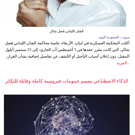
الفنان اللبناني فضل شاكر
بيروت ـ السعودية اليوم
أجّلت المحكمة العسكرية في لبنان، الأربعاء، جلسة محاكمة الفنان اللبناني فضل
شاكر، التي كانت مقرر عقدها في 5 أغسطس/آب الجاري، إلى 23 سبتمبر/أيلول
المقبل، دون إعلان أسباب التأجيل أو الكشف عن تفاصيل إضافية بشأن القرار،
...
المزيد
الذكاء الاصطناعي يصمم جينومات فيروسية كاملة وقابلة للتكاثر