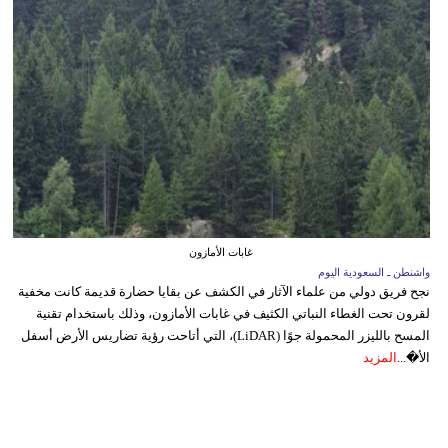
غابات الأمازون
واشنطن ـ السعودية اليوم
نجح فريق دولي من علماء الآثار في الكشف عن بقايا حضارة قديمة كانت مخفية
لقرون تحت الغطاء النباتي الكثيف في غابات الأمازون، وذلك باستخدام تقنية
المسح بالليزر المحمولة جوًا (LiDAR)، التي أتاحت رؤية تضاريس الأرض أسفل
الأ�...
المزيد