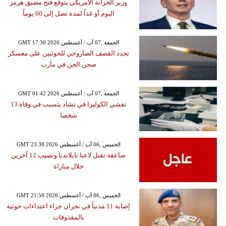
وزير الخزانة الأمريكي يتوقع فتح مضيق هرمز
اليوم أو غداً لمدة تصل إلى 60 يوماً
GMT 17:30 2026 الجمعة ,07 آب / أغسطس
تجدد القصف الصاروخي للحوثيين على معسكر
صحن الجن في مأرب
GMT 01:42 2026 الجمعة ,07 آب / أغسطس
تفشي الكوليرا في تشاد يتسبب في وفاة 13
شخصا
GMT 23:38 2026 الخميس ,06 آب / أغسطس
صاعقة تقتل لاعبا تايلانديا وتصيب 12 آخرين
خلال مباراة
GMT 21:58 2026 الخميس ,06 آب / أغسطس
إصابة 11 مدنياً في نجران جراء اعتداءات حوثية
بالمقذوفات