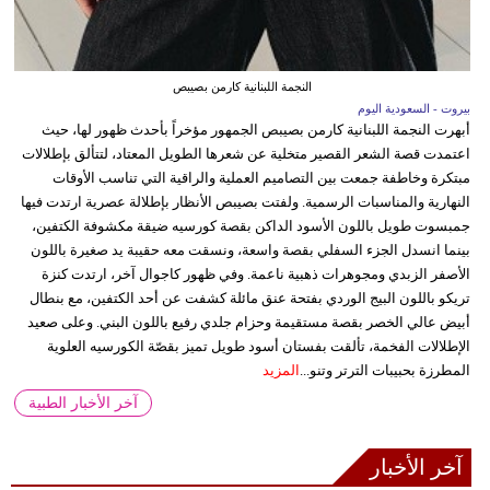
النجمة اللبنانية كارمن بصيبص
بيروت - السعودية اليوم
أبهرت النجمة اللبنانية كارمن بصيبص الجمهور مؤخراً بأحدث ظهور لها، حيث
اعتمدت قصة الشعر القصير متخلية عن شعرها الطويل المعتاد، لتتألق بإطلالات
مبتكرة وخاطفة جمعت بين التصاميم العملية والراقية التي تناسب الأوقات
النهارية والمناسبات الرسمية. ولفتت بصيبص الأنظار بإطلالة عصرية ارتدت فيها
جمبسوت طويل باللون الأسود الداكن بقصة كورسيه ضيقة مكشوفة الكتفين،
بينما انسدل الجزء السفلي بقصة واسعة، ونسقت معه حقيبة يد صغيرة باللون
الأصفر الزبدي ومجوهرات ذهبية ناعمة. وفي ظهور كاجوال آخر، ارتدت كنزة
تريكو باللون البيج الوردي بفتحة عنق مائلة كشفت عن أحد الكتفين، مع بنطال
أبيض عالي الخصر بقصة مستقيمة وحزام جلدي رفيع باللون البني. وعلى صعيد
الإطلالات الفخمة، تألقت بفستان أسود طويل تميز بقصّة الكورسيه العلوية
المطرزة بحبيبات الترتر وتنو...
المزيد
آخر الأخبار الطبية
آخر الأخبار