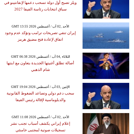
ويلز تصبح أول دولة تسحب دعمها لإنفانتينو في
سباق انتخابات رئاسة الفيفا 2027
GMT 13:55 2026 الأحد ,02 آب / أغسطس
إيران تنفي تصريحات ترامب وتؤكد عدم وجود
اتفاق لإعادة فتح مضيق هرمز
GMT 06:38 2026 الثلاثاء ,04 آب / أغسطس
أصالة تطلق أغنيتها الجديدة بتعاون مع ابنتها
شام الذهبي
GMT 19:04 2026 الإثنين ,03 آب / أغسطس
سحب دعم دولي وتصاعد الضغوط القانونية
والدبلوماسية لإقالة رئيس الفيفا
GMT 11:08 2026 الأحد ,02 آب / أغسطس
إعلام إيراني يكشف أسباب تجنب نشر
تسجيلات صوتية لمجتبى خامنئي