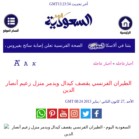
آخر تحديث GMT13:23:54
الرئيسية
أخبارعاجلة
رياضة
الصحة الفرنسية تعلن إصابة سائح بفيروس هانتا بعد
ثقافة
إقتصاد
أخبارعاجلة
»
أخبار عاجلة
فن
الطيران الفرنسي يقصف كيدال ويدمر منزل زعيم أنصار
وموسيقى
الدين
أزياء
08:24 2013 الأحد ,27 كانون الثاني / يناير
GMT
صحة
وتغذية
سياحة