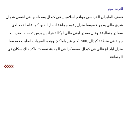
وسفر
العرب اليوم
ديكور
قصف الطيران الفرنسي مواقع اسلاميين في كيدال وضواحيها في اقصى شمال
شرق مالي ودمر خصوصا منزل زعيم جماعة انصار الدين كما علم الاحد لدى
أخبار
مصادر متطابقة. وقال مصدر امني مالي لوكالة فرانس برس "حصلت ضربات
إعلام
جوية في منطقة كيدال (1500 كلم عن باماكو). وهذه الضربات اصابت خصوصا
منزل اياد اغ غالي في كيدال ومعسكرا في المدينة نفسه". واكد ذلك سكان في
تعليم
المنطقة.
مرأة
علوم
وتكنولوجيا
بيئة
مدوَّنات
أبراج