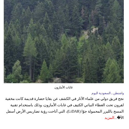
غابات الأمازون
واشنطن ـ السعودية اليوم
نجح فريق دولي من علماء الآثار في الكشف عن بقايا حضارة قديمة كانت مخفية
لقرون تحت الغطاء النباتي الكثيف في غابات الأمازون، وذلك باستخدام تقنية
المسح بالليزر المحمولة جوًا (LiDAR)، التي أتاحت رؤية تضاريس الأرض أسفل
الأ�...
المزيد