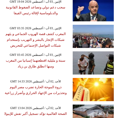
GMT 19:04 2026 الإثنين ,03 آب / أغسطس
سحب دعم دولي وتصاعد الضغوط القانونية
والدبلوماسية لإقالة رئيس الفيفا
GMT 03:35 2026 الإثنين ,03 آب / أغسطس
المغرب كشف قصة الهروب الجماعي و يتَهم
شبكات الإتجار بالبشر و التهريب بإستخدام
شبكات التواصل الإجتماعي للتحريض
GMT 03:45 2026 الإثنين ,03 آب / أغسطس
سبتة و مليلية اقتطعتهما إسبانيا من المغرب
ومنها انطلق طارق بن زياد
GMT 14:33 2026 الأحد ,02 آب / أغسطس
ذروة الموجة الحارة تضرب مصر اليوم
وتحذيرات من الإجهاد الحراري وأضرار زراعية
GMT 13:04 2026 الأحد ,02 آب / أغسطس
الصحة العالمية تؤكد تسجيل أكبر تفش للإيبولا