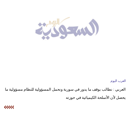
وسفر
ديكور
أخبار
إعلام
تعليم
مرأة
علوم
العرب اليوم
وتكنولوجيا
العربي : نطالب بوقف ما يدور في سورية ونحمل المسؤولية للنظام مسؤولية ما
يحصل لأن الأسلحة الكيميائية في حوزته
بيئة
مدوَّنات
أبراج