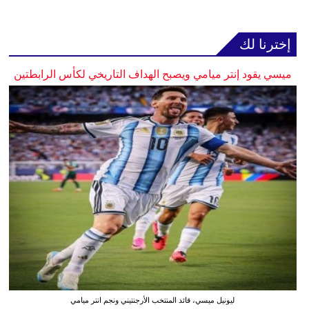
إخترنا لك
ميسي يقود إنتر ميامي ويصبح الهداف التاريخي لكأس الرابطتين
ليونيل ميسي، قائد المنتخب الأرجنتيني ونجم انتر ميامي