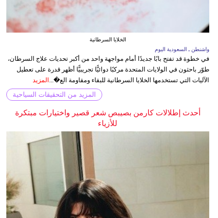
الخلايا السرطانية
واشنطن ـ السعودية اليوم
في خطوة قد تفتح بابًا جديدًا أمام مواجهة واحد من أكبر تحديات علاج السرطان،
طوّر باحثون في الولايات المتحدة مركبًا دوائيًّا تجريبيًّا أظهر قدرة على تعطيل
الآليات التي تستخدمها الخلايا السرطانية للبقاء ومقاومة الع�...
المزيد
المزيد من التحقيقات السياحية
أحدث إطلالات كارمن بصيبص شعر قصير واختيارات مبتكرة
للأزياء