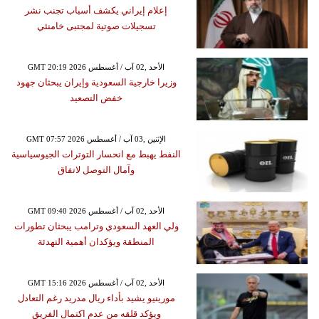
إعلام إيراني يكشف أسباب تجنب نشر
تسجيلات صوتية لمجتبى خامنئي
GMT 20:19 2026 الأحد ,02 آب / أغسطس
وزيرا خارجية السعودية وإيران يبحثان جهود
خفض التصعيد
GMT 07:57 2026 الإثنين ,03 آب / أغسطس
النفط يهبط مع انحسار التوترات الجيوسياسية
وآمال التوصل لاتفاق
GMT 09:40 2026 الأحد ,02 آب / أغسطس
ولي العهد السعودي وترامب يبحثان تطورات
المنطقة ويؤكدان أهمية التهدئة
GMT 15:16 2026 الأحد ,02 آب / أغسطس
مورينيو يشيد بأداء ريال مدريد رغم التعادل
ويؤكد قلقه من عدم اكتمال الفريق