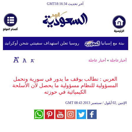
آخر تحديث GMT18:16:34
الرئيسية
أخبارعاجلة
رياضة
روسيا تعلن استهداف سفينتي شحن أوكرانيتين في ا
ثقافة
إقتصاد
أخبارعاجلة
»
أخبار عاجلة
فن
العربي : نطالب بوقف ما يدور في سورية ونحمل
وموسيقى
المسؤولية للنظام مسؤولية ما يحصل لأن الأسلحة
الكيميائية في حوزته
أزياء
08:43 2013 الإثنين ,02 أيلول / سبتمبر
GMT
صحة
وتغذية
سياحة