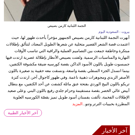
النجمة اللبنانية كارمن بصيبص
بيروت - السعودية اليوم
أبهرت النجمة اللبنانية كارمن بصيبص الجمهور مؤخراً بأحدث ظهور لها، حيث
اعتمدت قصة الشعر القصير متخلية عن شعرها الطويل المعتاد، لتتألق بإطلالات
مبتكرة وخاطفة جمعت بين التصاميم العملية والراقية التي تناسب الأوقات
النهارية والمناسبات الرسمية. ولفتت بصيبص الأنظار بإطلالة عصرية ارتدت فيها
جمبسوت طويل باللون الأسود الداكن بقصة كورسيه ضيقة مكشوفة الكتفين،
بينما انسدل الجزء السفلي بقصة واسعة، ونسقت معه حقيبة يد صغيرة باللون
الأصفر الزبدي ومجوهرات ذهبية ناعمة. وفي ظهور كاجوال آخر، ارتدت كنزة
تريكو باللون البيج الوردي بفتحة عنق مائلة كشفت عن أحد الكتفين، مع بنطال
أبيض عالي الخصر بقصة مستقيمة وحزام جلدي رفيع باللون البني. وعلى صعيد
الإطلالات الفخمة، تألقت بفستان أسود طويل تميز بقصّة الكورسيه العلوية
المطرزة بحبيبات الترتر وتنو...
المزيد
آخر الأخبار الطبية
آخر الأخبار