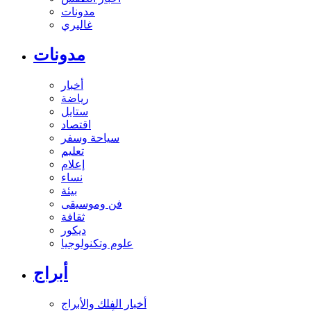
مدونات
غاليري
مدونات
أخبار
رياضة
ستايل
اقتصاد
سياحة وسفر
تعليم
إعلام
نساء
بيئة
فن وموسيقى
ثقافة
ديكور
علوم وتكنولوجيا
أبراج
أخبار الفلك والأبراج