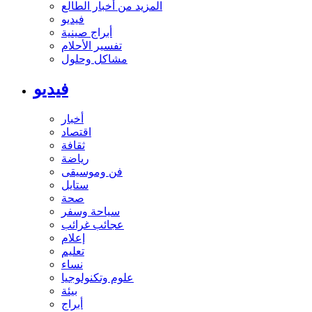
المزيد من أخبار الطالع
فيديو
أبراج صينية
تفسير الأحلام
مشاكل وحلول
فيديو
أخبار
اقتصاد
ثقافة
رياضة
فن وموسيقى
ستايل
صحة
سياحة وسفر
عجائب غرائب
إعلام
تعليم
نساء
علوم وتكنولوجيا
بيئة
أبراج