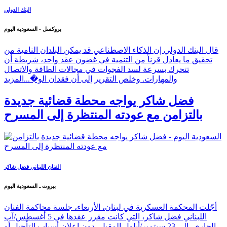
البنك الدولي
بروكسل - السعوديه اليوم
قال البنك الدولي إن الذكاء الاصطناعي قد يمكن البلدان النامية من
تحقيق ما يعادل قرناً من التنمية في غضون عقد واحد، شريطة أن
تتحرك بسرعة لسد الفجوات في مجالات الطاقة والاتصال
والمهارات. وخلص التقرير إلى أن فقدان الو�...
المزيد
فضل شاكر يواجه محطة قضائية جديدة
بالتزامن مع عودته المنتظرة إلى المسرح
الفنان اللبناني فضل شاكر
بيروت ـ السعودية اليوم
أجّلت المحكمة العسكرية في لبنان، الأربعاء، جلسة محاكمة الفنان
اللبناني فضل شاكر، التي كانت مقرر عقدها في 5 أغسطس/آب
الجاري، إلى 23 سبتمبر/أيلول المقبل، دون إعلان أسباب التأجيل أو