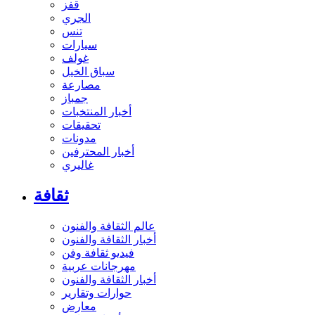
قفز
الجري
تنس
سيارات
غولف
سباق الخيل
مصارعة
جمباز
أخبار المنتخبات
تحقيقات
مدونات
أخبار المحترفين
غاليري
ثقافة
عالم الثقافة والفنون
أخبار الثقافة والفنون
فيديو ثقافة وفن
مهرجانات عربية
أخبار الثقافة والفنون
حوارات وتقارير
معارض