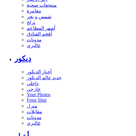
منتجعات صحية
مغامرة
شمس و بحر
تزلج
أشهر المطاعم
أفخم الفنادق
مدونات
غاليري
ديكور
أخبار الديكور
جديد عالم الديكور
داخلي
خارجي
Your Photos
Feng Shui
منزل
مقابلات
مدونات
غاليري