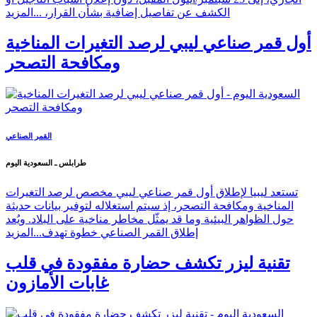
الكشف عن تفاصيل إضافية بشأن القرار، ...
المزيد
أول قمر صناعي ليبي لرصد التغيرات المناخية
ومكافحة التصحر
القمر الصناعي
طرابلس ـ السعودية اليوم
تستعد ليبيا لإطلاق أول قمر صناعي ليبي مخصص لرصد التغيرات
المناخية ومكافحة التصحر، إذ سيتم استغلاله لتوفير بيانات حديثة
حول الظواهر البيئية وما قد يمثّل مخاطر مناخية على البلاد. ويُعد
إطلاق القمر الصناعي خطوة تهدف...
المزيد
تقنية ليزر تكشف حضارة مفقودة في قلب
غابات الأمازون