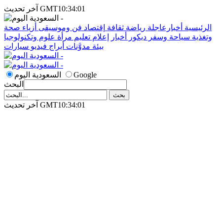
آخر تحديث GMT10:34:01
الرئيسية
أخبارعاجلة
رياضة
ثقافة
إقتصاد
فن وموسيقى
أزياء
صحة
وتغذية
سياحة وسفر
ديكور
أخبار
إعلام
تعليم
مرأة
علوم وتكنولوجيا
بيئة
مدوَّنات
أبراج
فيديو
سيارات
Google
السعودية اليوم
البحث
آخر تحديث GMT10:34:01