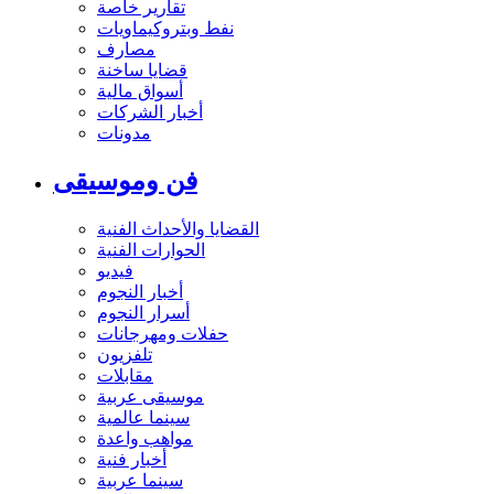
تقارير خاصة
نفط وبتروكيماويات
مصارف
قضايا ساخنة
أسواق مالية
أخبار الشركات
مدونات
فن وموسيقى
القضايا والأحداث الفنية
الحوارات الفنية
فيديو
أخبار النجوم
أسرار النجوم
حفلات ومهرجانات
تلفزيون
مقابلات
موسيقى عربية
سينما عالمية
مواهب واعدة
أخبار فنية
سينما عربية