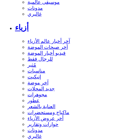
موسيقى عالمية
مدونات
غاليري
أزياء
آخر أخبار عالم الأزياء
آخر صيحات الموضة
فيديو أخبار الموضة
للرجال فقط
مُثير
مناسبات
إتيكيت
آخر موضة
جديد المحلات
مجوهرات
عطور
العناية بالشعر
ماكياج ومستحضرات
أخر عروض الأزياء
حوارات وتقارير
مدونات
غاليري