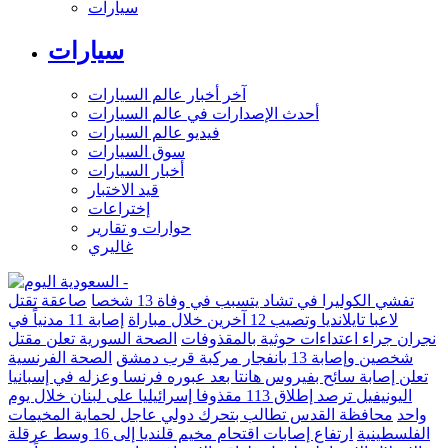
سيارات
سيارات
آخر أخبار عالم السيارات
أحدث الإصدارات في عالم السيارات
فيديو عالم السيارات
سوق السيارات
أخبار السيارات
قيد الاختبار
إختراعات
حوارات و تقارير
غاليري
تفشي الكوليرا في تشاد يتسبب في وفاة 13 شخصا
صاعقة تقتل
لاعبا تايلانديا وتصيب 12 آخرين خلال مباراة
إصابة 11 مدنياً في
نجران جراء اعتداءات حوثية بالمقذوفات
الصحة السورية تعلن مقتل
شخصين وإصابة 13 بانفجار مركبة قرب دمشق
الصحة الفرنسية
تعلن إصابة سائح بفيروس هانتا بعد عبوره فرنسا وعزله في إسبانيا
اليونيفيل ترصد إطلاق 113 مقذوفا إسرائيليا على لبنان خلال يوم
واحد
محافظة القدس تطالب بتحرك دولي عاجل لحماية المخيمات
الفلسطينية
ارتفاع إصابات اقتحام مخيم قلنديا إلى 16 وسط عرقلة