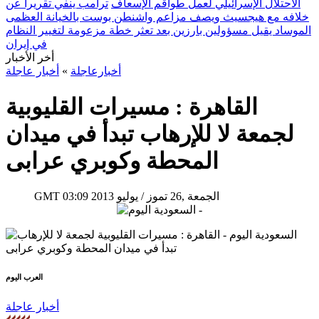
الاحتلال الإسرائيلي لعمل طواقم الإسعاف
ترامب ينفي تقريراً عن
خلافه مع هيجسيث ويصف مزاعم واشنطن بوست بالخيانة العظمى
الموساد يقيل مسؤولين بارزين بعد تعثر خطة مزعومة لتغيير النظام
في إيران
أخر الأخبار
أخبارعاجلة
»
أخبار عاجلة
القاهرة : مسيرات القليوبية
لجمعة لا للإرهاب تبدأ في ميدان
المحطة وكوبري عرابى
03:09 2013 الجمعة ,26 تموز / يوليو
GMT
العرب اليوم
أخبار عاجلة