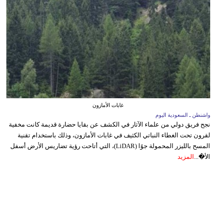
غابات الأمازون
واشنطن ـ السعودية اليوم
نجح فريق دولي من علماء الآثار في الكشف عن بقايا حضارة قديمة كانت مخفية
لقرون تحت الغطاء النباتي الكثيف في غابات الأمازون، وذلك باستخدام تقنية
المسح بالليزر المحمولة جوًا (LiDAR)، التي أتاحت رؤية تضاريس الأرض أسفل
الأ�...
المزيد