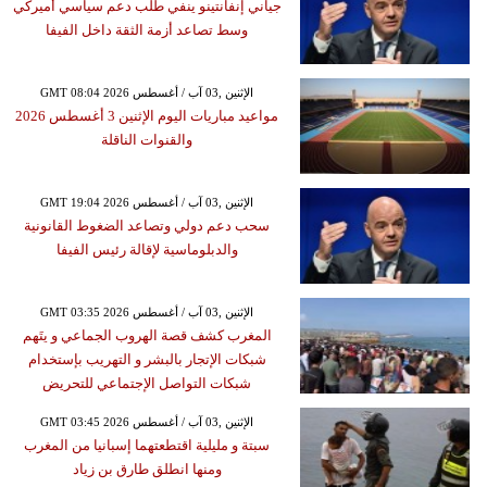
جياني إنفانتينو ينفي طلب دعم سياسي أميركي
وسط تصاعد أزمة الثقة داخل الفيفا
GMT 08:04 2026 الإثنين ,03 آب / أغسطس
مواعيد مباريات اليوم الإثنين 3 أغسطس 2026
والقنوات الناقلة
GMT 19:04 2026 الإثنين ,03 آب / أغسطس
سحب دعم دولي وتصاعد الضغوط القانونية
والدبلوماسية لإقالة رئيس الفيفا
GMT 03:35 2026 الإثنين ,03 آب / أغسطس
المغرب كشف قصة الهروب الجماعي و يتَهم
شبكات الإتجار بالبشر و التهريب بإستخدام
شبكات التواصل الإجتماعي للتحريض
GMT 03:45 2026 الإثنين ,03 آب / أغسطس
سبتة و مليلية اقتطعتهما إسبانيا من المغرب
ومنها انطلق طارق بن زياد