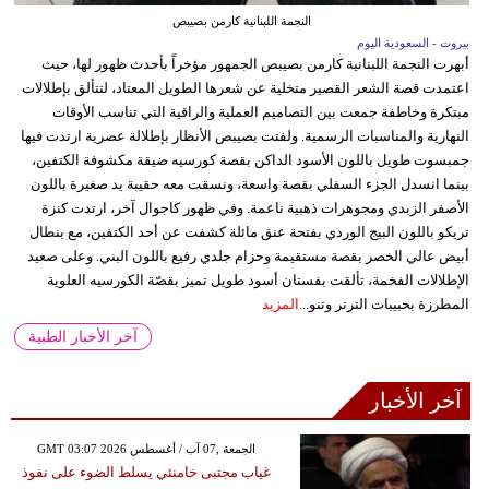
النجمة اللبنانية كارمن بصيبص
بيروت - السعودية اليوم
أبهرت النجمة اللبنانية كارمن بصيبص الجمهور مؤخراً بأحدث ظهور لها، حيث
اعتمدت قصة الشعر القصير متخلية عن شعرها الطويل المعتاد، لتتألق بإطلالات
مبتكرة وخاطفة جمعت بين التصاميم العملية والراقية التي تناسب الأوقات
النهارية والمناسبات الرسمية. ولفتت بصيبص الأنظار بإطلالة عصرية ارتدت فيها
جمبسوت طويل باللون الأسود الداكن بقصة كورسيه ضيقة مكشوفة الكتفين،
بينما انسدل الجزء السفلي بقصة واسعة، ونسقت معه حقيبة يد صغيرة باللون
الأصفر الزبدي ومجوهرات ذهبية ناعمة. وفي ظهور كاجوال آخر، ارتدت كنزة
تريكو باللون البيج الوردي بفتحة عنق مائلة كشفت عن أحد الكتفين، مع بنطال
أبيض عالي الخصر بقصة مستقيمة وحزام جلدي رفيع باللون البني. وعلى صعيد
الإطلالات الفخمة، تألقت بفستان أسود طويل تميز بقصّة الكورسيه العلوية
المطرزة بحبيبات الترتر وتنو...
المزيد
آخر الأخبار الطبية
آخر الأخبار
GMT 03:07 2026 الجمعة ,07 آب / أغسطس
غياب مجتبى خامنئي يسلط الضوء على نفوذ