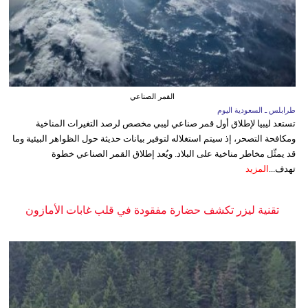
القمر الصناعي
طرابلس ـ السعودية اليوم
تستعد ليبيا لإطلاق أول قمر صناعي ليبي مخصص لرصد التغيرات المناخية
ومكافحة التصحر، إذ سيتم استغلاله لتوفير بيانات حديثة حول الظواهر البيئية وما
قد يمثّل مخاطر مناخية على البلاد. ويُعد إطلاق القمر الصناعي خطوة
تهدف...
المزيد
تقنية ليزر تكشف حضارة مفقودة في قلب غابات الأمازون