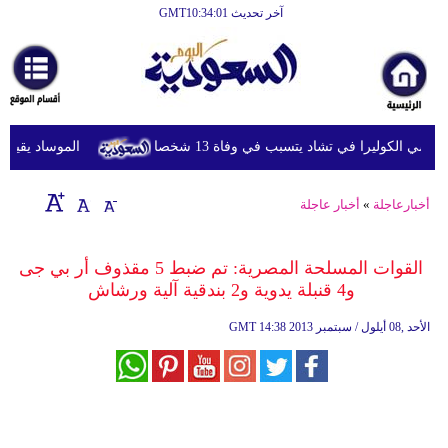
آخر تحديث GMT10:34:01
الرئيسية
أخبارعاجلة
رياضة
ي الكوليرا في تشاد يتسبب في وفاة 13 شخصا
الموساد يقيل مسؤ
ثقافة
إقتصاد
أخبارعاجلة
»
أخبار عاجلة
فن
القوات المسلحة المصرية: تم ضبط 5 مقذوف أر بي جى
وموسيقى
و4 قنبلة يدوية و2 بندقية آلية ورشاش
أزياء
14:38 2013 الأحد ,08 أيلول / سبتمبر
GMT
صحة
وتغذية
سياحة