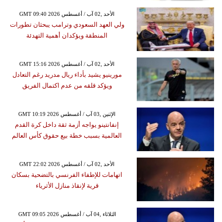
GMT 09:40 2026 الأحد ,02 آب / أغسطس
ولي العهد السعودي وترامب يبحثان تطورات
المنطقة ويؤكدان أهمية التهدئة
GMT 15:16 2026 الأحد ,02 آب / أغسطس
مورينيو يشيد بأداء ريال مدريد رغم التعادل
ويؤكد قلقه من عدم اكتمال الفريق
GMT 10:19 2026 الإثنين ,03 آب / أغسطس
إنفانتينو يواجه أزمة ثقة داخل كرة القدم
العالمية بسبب خطة بيع حقوق كأس العالم
GMT 22:02 2026 الأحد ,02 آب / أغسطس
اتهامات للإطفاء الفرنسي بالتضحية بسكان
قرية لإنقاذ منازل الأثرياء
GMT 09:05 2026 الثلاثاء ,04 آب / أغسطس