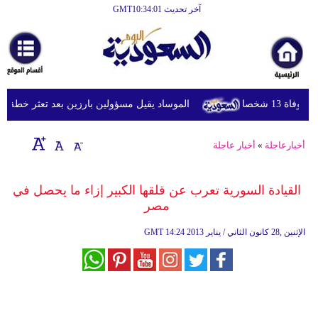
آخر تحديث GMT10:34:01
الرئيسية
أخبارعاجلة
رياضة
1 شخصا
الموساد يقيل مسؤولين بارزين بعد تعثر خطة مزعوم
ثقافة
إقتصاد
أخبارعاجلة
»
أخبار عاجلة
فن
القيادة السورية تعرب عن قلقها الكبير إزاء ما يحصل في
وموسيقى
مصر‏
أزياء
14:24 2013 الإثنين ,28 كانون الثاني / يناير
GMT
صحة
وتغذية
سياحة