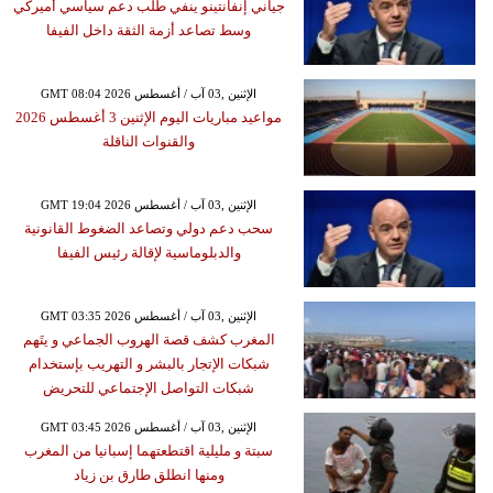
جياني إنفانتينو ينفي طلب دعم سياسي أميركي
وسط تصاعد أزمة الثقة داخل الفيفا
GMT 08:04 2026 الإثنين ,03 آب / أغسطس
مواعيد مباريات اليوم الإثنين 3 أغسطس 2026
والقنوات الناقلة
GMT 19:04 2026 الإثنين ,03 آب / أغسطس
سحب دعم دولي وتصاعد الضغوط القانونية
والدبلوماسية لإقالة رئيس الفيفا
GMT 03:35 2026 الإثنين ,03 آب / أغسطس
المغرب كشف قصة الهروب الجماعي و يتَهم
شبكات الإتجار بالبشر و التهريب بإستخدام
شبكات التواصل الإجتماعي للتحريض
GMT 03:45 2026 الإثنين ,03 آب / أغسطس
سبتة و مليلية اقتطعتهما إسبانيا من المغرب
ومنها انطلق طارق بن زياد