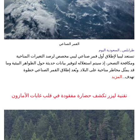
القمر الصناعي
طرابلس ـ السعودية اليوم
تستعد ليبيا لإطلاق أول قمر صناعي ليبي مخصص لرصد التغيرات المناخية
ومكافحة التصحر، إذ سيتم استغلاله لتوفير بيانات حديثة حول الظواهر البيئية وما
قد يمثّل مخاطر مناخية على البلاد. ويُعد إطلاق القمر الصناعي خطوة
تهدف...
المزيد
تقنية ليزر تكشف حضارة مفقودة في قلب غابات الأمازون