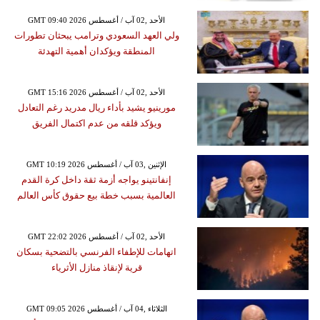
GMT 09:40 2026 الأحد ,02 آب / أغسطس
ولي العهد السعودي وترامب يبحثان تطورات
المنطقة ويؤكدان أهمية التهدئة
GMT 15:16 2026 الأحد ,02 آب / أغسطس
مورينيو يشيد بأداء ريال مدريد رغم التعادل
ويؤكد قلقه من عدم اكتمال الفريق
GMT 10:19 2026 الإثنين ,03 آب / أغسطس
إنفانتينو يواجه أزمة ثقة داخل كرة القدم
العالمية بسبب خطة بيع حقوق كأس العالم
GMT 22:02 2026 الأحد ,02 آب / أغسطس
اتهامات للإطفاء الفرنسي بالتضحية بسكان
قرية لإنقاذ منازل الأثرياء
GMT 09:05 2026 الثلاثاء ,04 آب / أغسطس