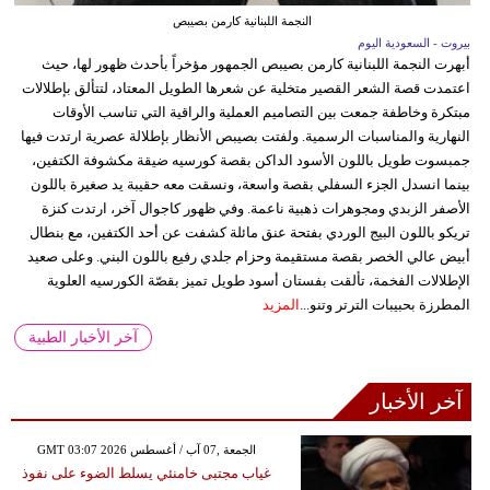
النجمة اللبنانية كارمن بصيبص
بيروت - السعودية اليوم
أبهرت النجمة اللبنانية كارمن بصيبص الجمهور مؤخراً بأحدث ظهور لها، حيث
اعتمدت قصة الشعر القصير متخلية عن شعرها الطويل المعتاد، لتتألق بإطلالات
مبتكرة وخاطفة جمعت بين التصاميم العملية والراقية التي تناسب الأوقات
النهارية والمناسبات الرسمية. ولفتت بصيبص الأنظار بإطلالة عصرية ارتدت فيها
جمبسوت طويل باللون الأسود الداكن بقصة كورسيه ضيقة مكشوفة الكتفين،
بينما انسدل الجزء السفلي بقصة واسعة، ونسقت معه حقيبة يد صغيرة باللون
الأصفر الزبدي ومجوهرات ذهبية ناعمة. وفي ظهور كاجوال آخر، ارتدت كنزة
تريكو باللون البيج الوردي بفتحة عنق مائلة كشفت عن أحد الكتفين، مع بنطال
أبيض عالي الخصر بقصة مستقيمة وحزام جلدي رفيع باللون البني. وعلى صعيد
الإطلالات الفخمة، تألقت بفستان أسود طويل تميز بقصّة الكورسيه العلوية
المطرزة بحبيبات الترتر وتنو...
المزيد
آخر الأخبار الطبية
آخر الأخبار
GMT 03:07 2026 الجمعة ,07 آب / أغسطس
غياب مجتبى خامنئي يسلط الضوء على نفوذ