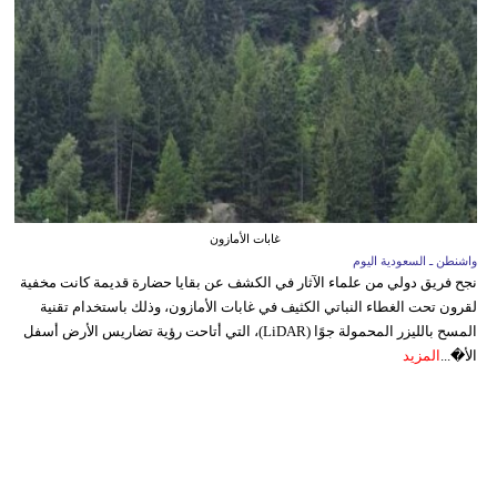
غابات الأمازون
واشنطن ـ السعودية اليوم
نجح فريق دولي من علماء الآثار في الكشف عن بقايا حضارة قديمة كانت مخفية
لقرون تحت الغطاء النباتي الكثيف في غابات الأمازون، وذلك باستخدام تقنية
المسح بالليزر المحمولة جوًا (LiDAR)، التي أتاحت رؤية تضاريس الأرض أسفل
الأ�...
المزيد