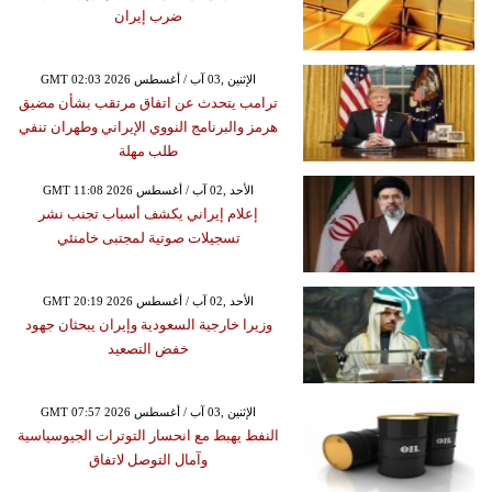
ضرب إيران
GMT 02:03 2026 الإثنين ,03 آب / أغسطس
ترامب يتحدث عن اتفاق مرتقب بشأن مضيق
هرمز والبرنامج النووي الإيراني وطهران تنفي
طلب مهلة
GMT 11:08 2026 الأحد ,02 آب / أغسطس
إعلام إيراني يكشف أسباب تجنب نشر
تسجيلات صوتية لمجتبى خامنئي
GMT 20:19 2026 الأحد ,02 آب / أغسطس
وزيرا خارجية السعودية وإيران يبحثان جهود
خفض التصعيد
GMT 07:57 2026 الإثنين ,03 آب / أغسطس
النفط يهبط مع انحسار التوترات الجيوسياسية
وآمال التوصل لاتفاق