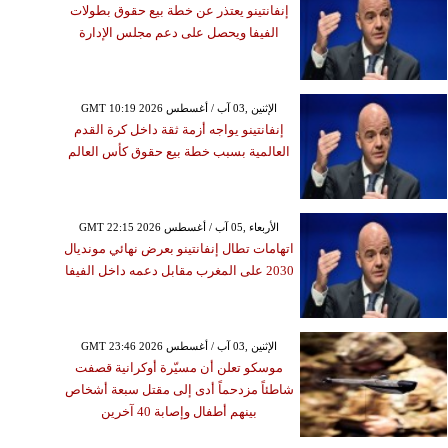
إنفانتينو يعتذر عن خطة بيع حقوق بطولات
الفيفا ويحصل على دعم مجلس الإدارة
GMT 10:19 2026 الإثنين ,03 آب / أغسطس
إنفانتينو يواجه أزمة ثقة داخل كرة القدم
العالمية بسبب خطة بيع حقوق كأس العالم
GMT 22:15 2026 الأربعاء ,05 آب / أغسطس
اتهامات تطال إنفانتينو بعرض نهائي مونديال
2030 على المغرب مقابل دعمه داخل الفيفا
GMT 23:46 2026 الإثنين ,03 آب / أغسطس
موسكو تعلن أن مسيّرة أوكرانية قصفت
شاطئاً مزدحماً أدى إلى مقتل سبعة أشخاص
بينهم أطفال وإصابة 40 آخرين