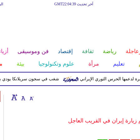
آخر تحديث GMT22:04:39
ال
عاجلة
رياضة
ثقافة
إقتصاد
فن وموسيقى
أزياء
تعليم
مرأة
علوم وتكنولوجيا
بيئة
م
 الحرس الثوري الإيراني
شغب في سجون سريلانكا يودي بحياة 3 سجناء ويصيب 23 آخرين
م زيارة إيران في القريب العاجل