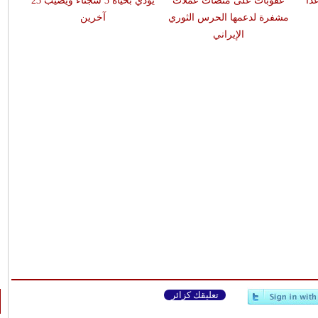
اً
عقوبات على منصات عملات
يودي بحياة 3 سجناء ويصيب 23
مشفرة لدعمها الحرس الثوري
آخرين
الإيراني
تعليقك كزائر