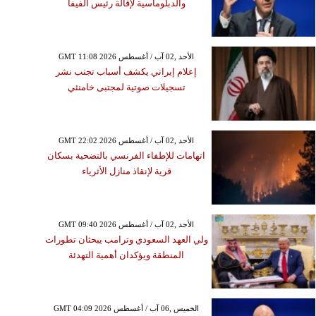
والدبلوماسية لإقالة رئيس الفيفا
GMT 11:08 2026 الأحد ,02 آب / أغسطس
إعلام إيراني يكشف أسباب تجنب نشر
تسجيلات صوتية لمجتبى خامنئي
GMT 22:02 2026 الأحد ,02 آب / أغسطس
اتهامات للإطفاء الفرنسي بالتضحية بسكان
قرية لإنقاذ منازل الأثرياء
GMT 09:40 2026 الأحد ,02 آب / أغسطس
ولي العهد السعودي وترامب يبحثان تطورات
المنطقة ويؤكدان أهمية التهدئة
GMT 04:09 2026 الخميس ,06 آب / أغسطس