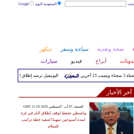
بحث
السعودية اليوم
Google
صحة وتغذية
سياحة وسفر
ديكور
دونات
أبراج
فيديو
سيارات
اليونيفيل ترصد إطلاق 113 مقذوفا إسرائيليا على لبنان خلال يوم واحد
آخر الأخبار
GMT 21:29 2026 الجمعة ,07 آب / أغسطس
واشنطن تضغط لوقف إطلاق النار في غزة
لمدة أسبوعين تمهيدًا لتنفيذ خطة ترامب
للسلام