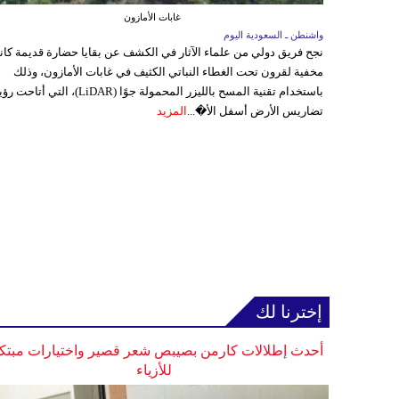
غابات الأمازون
واشنطن ـ السعودية اليوم
نجح فريق دولي من علماء الآثار في الكشف عن بقايا حضارة قديمة كا
مخفية لقرون تحت الغطاء النباتي الكثيف في غابات الأمازون، وذلك
باستخدام تقنية المسح بالليزر المحمولة جوًا (LiDAR)، التي أتاحت
تضاريس الأرض أسفل الأ�...
المزيد
إخترنا لك
أحدث إطلالات كارمن بصيبص شعر قصير واختيارات مبتك
للأزياء