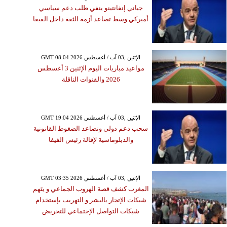
جياني إنفانتينو ينفي طلب دعم سياسي
أميركي وسط تصاعد أزمة الثقة داخل الفيفا
GMT 08:04 2026 الإثنين ,03 آب / أغسطس
مواعيد مباريات اليوم الإثنين 3 أغسطس
2026 والقنوات الناقلة
GMT 19:04 2026 الإثنين ,03 آب / أغسطس
سحب دعم دولي وتصاعد الضغوط القانونية
والدبلوماسية لإقالة رئيس الفيفا
GMT 03:35 2026 الإثنين ,03 آب / أغسطس
المغرب كشف قصة الهروب الجماعي و يتَهم
شبكات الإتجار بالبشر و التهريب بإستخدام
شبكات التواصل الإجتماعي للتحريض