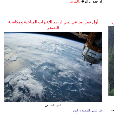
أن فقدان الو�...
المزيد
ن
أول قمر صناعي ليبي لرصد التغيرات المناخية ومكافحة
التصحر
القمر الصناعي
نت
طرابلس ـ السعودية اليوم