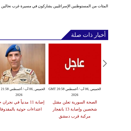
المئات من المستوطنين الإسرائليين يشاركون في مسيرة غرب نحالين بب
أخبار ذات صلة
الخميس ,06 آب / أغسطس GMT 20:54
الخميس ,06 آب / أغسطس GMT 20:58
الخميس ,06 آب / أغ
2026
2026
20
ة تعلن إصابة
الصحة السورية تعلن مقتل
إصابة 11 مدنياً في نجران
نتا بعد عبوره
شخصين وإصابة 13 بانفجار
اعتداءات حوثية بالمقذوف
 في إسبانيا
مركبة قرب دمشق