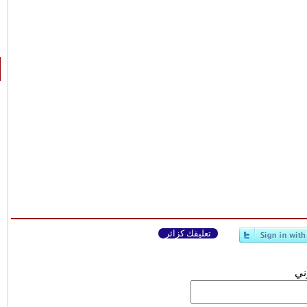
تعليقك كزائر
وني