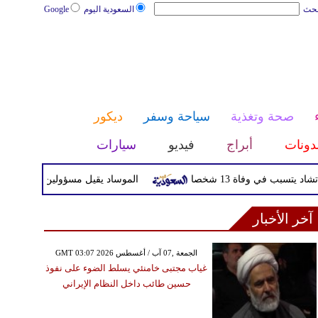
بحث
السعودية اليوم
Google
صحة وتغذية
سياحة وسفر
ديكور
دونات
أبراج
فيديو
سيارات
ي وفاة 13 شخصا
الموساد يقيل مسؤولين بارزين بعد تعثر خط
آخر الأخبار
GMT 03:07 2026 الجمعة ,07 آب / أغسطس
غياب مجتبى خامنئي يسلط الضوء على نفوذ
حسين طائب داخل النظام الإيراني