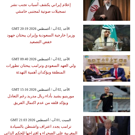
إعلام إيراني يكشف أسباب تجنب نشر
تسجيلات صوتية لمجتبى خامنئي
GMT 20:19 2026 الأحد ,02 آب / أغسطس
وزيرا خارجية السعودية وإيران يبحثان جهود
خفض التصعيد
GMT 09:40 2026 الأحد ,02 آب / أغسطس
ولي العهد السعودي وترامب يبحثان تطورات
المنطقة ويؤكدان أهمية التهدئة
GMT 15:16 2026 الأحد ,02 آب / أغسطس
مورينيو يشيد بأداء ريال مدريد رغم التعادل
ويؤكد قلقه من عدم اكتمال الفريق
GMT 21:03 2026 السبت ,01 آب / أغسطس
ترامب يجدد اعتراف واشنطن بالسيادة
المغربية على الصحراء و إقتراحها للحكم الذاتي