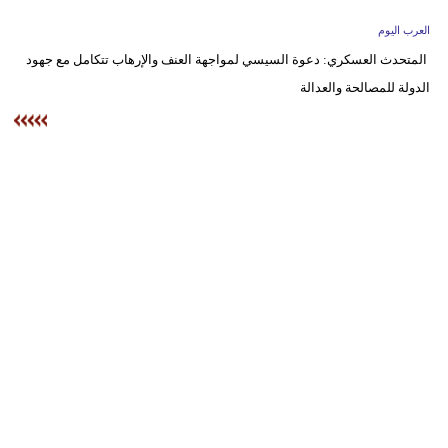
وسفر
العرب اليوم
ديكور
المتحدث العسكري: دعوة السيسي لمواجهة العنف والإرهاب تتكامل مع جهود
الدولة للمصالحة والعدالة
أخبار
إعلام
تعليم
مرأة
علوم
وتكنولوجيا
بيئة
مدوَّنات
أبراج