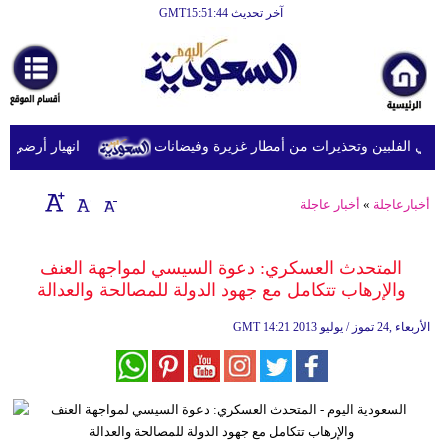
آخر تحديث GMT15:51:44
الرئيسية
أخبارعاجلة
رياضة
في الفلبين وتحذيرات من أمطار غزيرة وفيضانات
انهيار أرضي يودي بحياة 14 شخصًا داخل د
ثقافة
إقتصاد
أخبارعاجلة
»
أخبار عاجلة
فن
المتحدث العسكري: دعوة السيسي لمواجهة العنف
وموسيقى
والإرهاب تتكامل مع جهود الدولة للمصالحة والعدالة
أزياء
14:21 2013 الأربعاء ,24 تموز / يوليو
GMT
صحة
وتغذية
سياحة