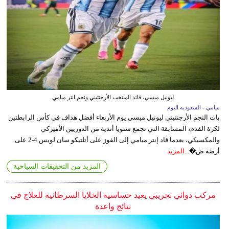
ليونيل ميسي، قائد المنتخب الأرجنتيني ونجم انتر ميامي
ميامي - السعوديه اليوم
بات النجم الأرجنتيني ليونيل ميسي يوم الأربعاء أفضل هداف في كأس الرابطتين
لكرة القدم، المسابقة التي تجمع سنويا أندية من الدوريين الأميركي
والمكسيكي، بعدما قاد إنتر ميامي إلى الفوز على أتلتيكو سان لويس 4-2 على
أرضه ض�...
المزيد
المزيد من التحقيقات السياحية
مركب دوائي تجريبي يعيد حساسية الخلايا السرطانية للعلاج في
نتائج واعدة