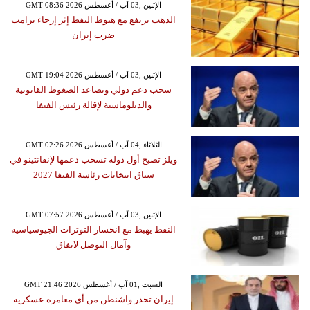
GMT 08:36 2026 الإثنين ,03 آب / أغسطس
الذهب يرتفع مع هبوط النفط إثر إرجاء ترامب
ضرب إيران
GMT 19:04 2026 الإثنين ,03 آب / أغسطس
سحب دعم دولي وتصاعد الضغوط القانونية
والدبلوماسية لإقالة رئيس الفيفا
GMT 02:26 2026 الثلاثاء ,04 آب / أغسطس
ويلز تصبح أول دولة تسحب دعمها لإنفانتينو في
سباق انتخابات رئاسة الفيفا 2027
GMT 07:57 2026 الإثنين ,03 آب / أغسطس
النفط يهبط مع انحسار التوترات الجيوسياسية
وآمال التوصل لاتفاق
GMT 21:46 2026 السبت ,01 آب / أغسطس
إيران تحذر واشنطن من أي مغامرة عسكرية