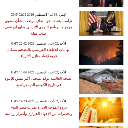
GMT 02:03 2026 الإثنين ,03 آب / أغسطس
ترامب يتحدث عن اتفاق مرتقب بشأن مضيق
هرمز والبرنامج النووي الإيراني وطهران تنفي
طلب مهلة
GMT 22:02 2026 الأحد ,02 آب / أغسطس
اتهامات للإطفاء الفرنسي بالتضحية بسكان
قرية لإنقاذ منازل الأثرياء
GMT 13:04 2026 الأحد ,02 آب / أغسطس
الصحة العالمية تؤكد تسجيل أكبر تفش للإيبولا
في تاريخ الكونغو الديمقراطية
GMT 14:33 2026 الأحد ,02 آب / أغسطس
ذروة الموجة الحارة تضرب مصر اليوم
وتحذيرات من الإجهاد الحراري وأضرار زراعية