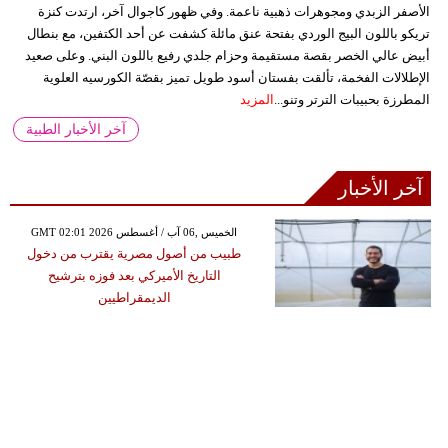
الأصفر الزبدي ومجوهرات ذهبية ناعمة. وفي ظهور كاجوال آخر، ارتدت كنزة
تريكو باللون البيج الوردي بفتحة عنق مائلة كشفت عن أحد الكتفين، مع بنطال
أبيض عالي الخصر بقصة مستقيمة وحزام جلدي رفيع باللون البني. وعلى صعيد
الإطلالات الفخمة، تألقت بفستان أسود طويل تميز بقصّة الكورسيه العلوية
المطرزة بحبيبات الترتر وتنو...
المزيد
آخر الأخبار الطبية
آخر الأخبار
GMT 02:01 2026 الخميس ,06 آب / أغسطس
طبيب من أصول مصرية يقترب من دخول
التاريخ الأميركي بعد فوزه بترشيح
الديمقراطيين