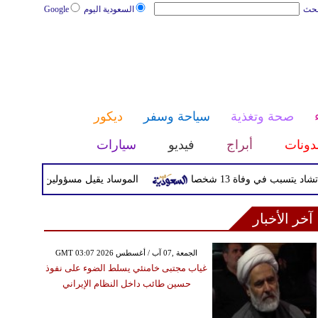
بحث
السعودية اليوم
Google
صحة وتغذية
سياحة وسفر
ديكور
دونات
أبراج
فيديو
سيارات
ي وفاة 13 شخصا
الموساد يقيل مسؤولين بارزين بعد تعثر خط
آخر الأخبار
GMT 03:07 2026 الجمعة ,07 آب / أغسطس
غياب مجتبى خامنئي يسلط الضوء على نفوذ
حسين طائب داخل النظام الإيراني