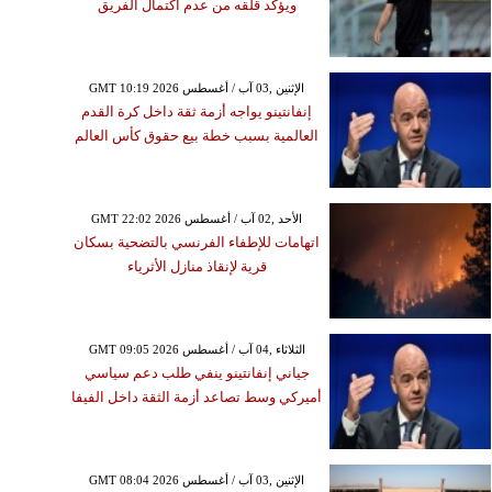
ويؤكد قلقه من عدم اكتمال الفريق
GMT 10:19 2026 الإثنين ,03 آب / أغسطس
إنفانتينو يواجه أزمة ثقة داخل كرة القدم
العالمية بسبب خطة بيع حقوق كأس العالم
GMT 22:02 2026 الأحد ,02 آب / أغسطس
اتهامات للإطفاء الفرنسي بالتضحية بسكان
قرية لإنقاذ منازل الأثرياء
GMT 09:05 2026 الثلاثاء ,04 آب / أغسطس
جياني إنفانتينو ينفي طلب دعم سياسي
أميركي وسط تصاعد أزمة الثقة داخل الفيفا
GMT 08:04 2026 الإثنين ,03 آب / أغسطس