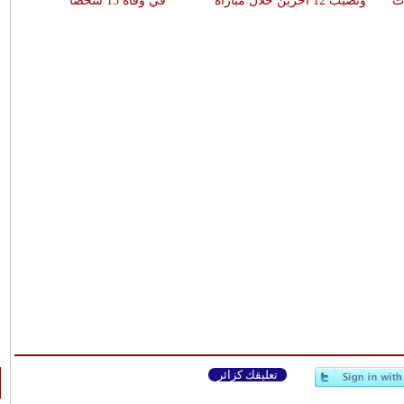
ات
وتصيب 12 آخرين خلال مباراة
في وفاة 13 شخصا
تعليقك كزائر