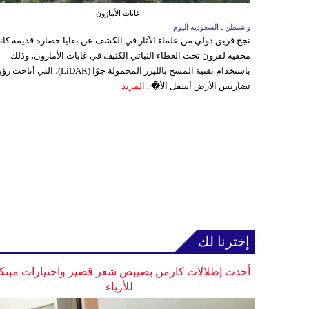
غابات الأمازون
واشنطن ـ السعودية اليوم
نجح فريق دولي من علماء الآثار في الكشف عن بقايا حضارة قديمة كا
مخفية لقرون تحت الغطاء النباتي الكثيف في غابات الأمازون، وذلك
باستخدام تقنية المسح بالليزر المحمولة جوًا (LiDAR)، التي أتاحت
تضاريس الأرض أسفل الأ�...
المزيد
إخترنا لك
أحدث إطلالات كارمن بصيبص شعر قصير واختيارات مبتك
للأزياء