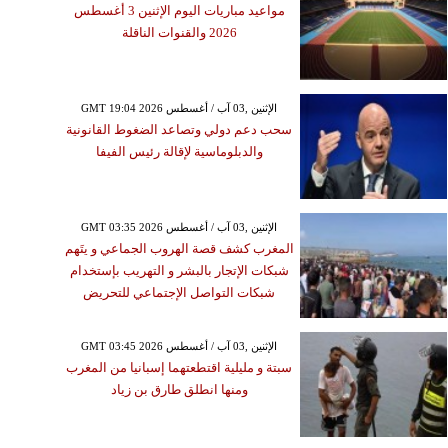
مواعيد مباريات اليوم الإثنين 3 أغسطس
2026 والقنوات الناقلة
GMT 19:04 2026 الإثنين ,03 آب / أغسطس
سحب دعم دولي وتصاعد الضغوط القانونية
والدبلوماسية لإقالة رئيس الفيفا
GMT 03:35 2026 الإثنين ,03 آب / أغسطس
المغرب كشف قصة الهروب الجماعي و يتَهم
شبكات الإتجار بالبشر و التهريب بإستخدام
شبكات التواصل الإجتماعي للتحريض
GMT 03:45 2026 الإثنين ,03 آب / أغسطس
سبتة و مليلية اقتطعتهما إسبانيا من المغرب
ومنها انطلق طارق بن زياد