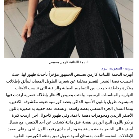
النجمة اللبنانية كارمن بصيبص
بيروت - السعودية اليوم
أبهرت النجمة اللبنانية كارمن بصيبص الجمهور مؤخراً بأحدث ظهور لها، حيث
اعتمدت قصة الشعر القصير متخلية عن شعرها الطويل المعتاد، لتتألق بإطلالات
مبتكرة وخاطفة جمعت بين التصاميم العملية والراقية التي تناسب الأوقات
النهارية والمناسبات الرسمية. ولفتت بصيبص الأنظار بإطلالة عصرية ارتدت فيها
جمبسوت طويل باللون الأسود الداكن بقصة كورسيه ضيقة مكشوفة الكتفين،
بينما انسدل الجزء السفلي بقصة واسعة، ونسقت معه حقيبة يد صغيرة باللون
الأصفر الزبدي ومجوهرات ذهبية ناعمة. وفي ظهور كاجوال آخر، ارتدت كنزة
تريكو باللون البيج الوردي بفتحة عنق مائلة كشفت عن أحد الكتفين، مع بنطال
أبيض عالي الخصر بقصة مستقيمة وحزام جلدي رفيع باللون البني. وعلى صعيد
الإطلالات الفخمة، تألقت بفستان أسود طويل تميز بقصّة الكورسيه العلوية