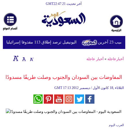
آخر تحديث GMT22:47:21
الرئيسية
أخبارعاجلة
رياضة
اليونيفيل ترصد إطلاق 113 مقذوفا إسرائيليا على لبنان خلال يوم واحد
ثقافة
إقتصاد
أخبارعاجلة
»
أخبار عاجلة
فن
المفاوضات بين السودان والجنوب وصلت طريقًا مسدودًا
وموسيقى
17:13 2012 الثلاثاء ,18 كانون الأول / ديسمبر
GMT
أزياء
صحة
وتغذية
سياحة
العرب اليوم