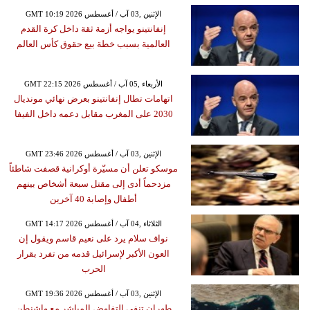
GMT 10:19 2026 الإثنين ,03 آب / أغسطس
إنفانتينو يواجه أزمة ثقة داخل كرة القدم
العالمية بسبب خطة بيع حقوق كأس العالم
GMT 22:15 2026 الأربعاء ,05 آب / أغسطس
اتهامات تطال إنفانتينو بعرض نهائي مونديال
2030 على المغرب مقابل دعمه داخل الفيفا
GMT 23:46 2026 الإثنين ,03 آب / أغسطس
موسكو تعلن أن مسيّرة أوكرانية قصفت شاطئاً
مزدحماً أدى إلى مقتل سبعة أشخاص بينهم
أطفال وإصابة 40 آخرين
GMT 14:17 2026 الثلاثاء ,04 آب / أغسطس
نواف سلام يرد على نعيم قاسم ويقول إن
العون الأكبر لإسرائيل قدمه من تفرد بقرار
الحرب
GMT 19:36 2026 الإثنين ,03 آب / أغسطس
طهران تنفي التفاوض المباشر مع واشنطن