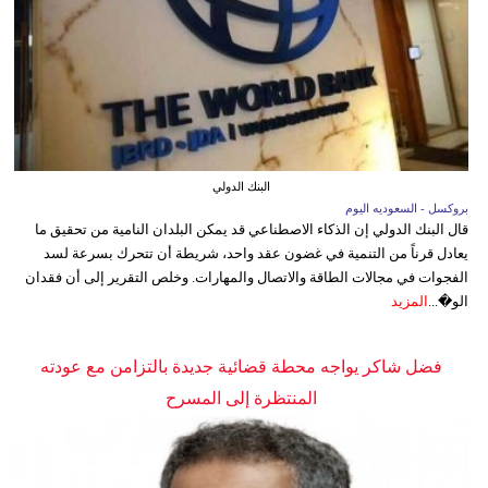
البنك الدولي
بروكسل - السعوديه اليوم
قال البنك الدولي إن الذكاء الاصطناعي قد يمكن البلدان النامية من تحقيق ما
يعادل قرناً من التنمية في غضون عقد واحد، شريطة أن تتحرك بسرعة لسد
الفجوات في مجالات الطاقة والاتصال والمهارات. وخلص التقرير إلى أن فقدان
الو�...
المزيد
فضل شاكر يواجه محطة قضائية جديدة بالتزامن مع عودته
المنتظرة إلى المسرح