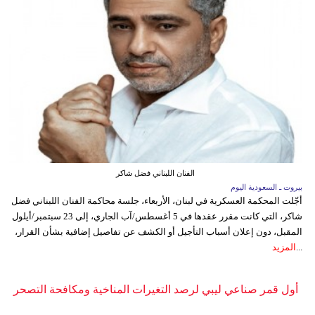
الفنان اللبناني فضل شاكر
بيروت ـ السعودية اليوم
أجّلت المحكمة العسكرية في لبنان، الأربعاء، جلسة محاكمة الفنان اللبناني فضل
شاكر، التي كانت مقرر عقدها في 5 أغسطس/آب الجاري، إلى 23 سبتمبر/أيلول
المقبل، دون إعلان أسباب التأجيل أو الكشف عن تفاصيل إضافية بشأن القرار،
...
المزيد
أول قمر صناعي ليبي لرصد التغيرات المناخية ومكافحة التصحر