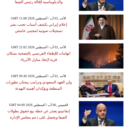
والدبلوماسية لإقالة رئيس الفيفا
GMT 11:08 2026 الأحد ,02 آب / أغسطس
إعلام إيراني يكشف أسباب تجنب نشر
تسجيلات صوتية لمجتبى خامنئي
GMT 22:02 2026 الأحد ,02 آب / أغسطس
اتهامات للإطفاء الفرنسي بالتضحية بسكان
قرية لإنقاذ منازل الأثرياء
GMT 09:40 2026 الأحد ,02 آب / أغسطس
ولي العهد السعودي وترامب يبحثان تطورات
المنطقة ويؤكدان أهمية التهدئة
GMT 04:09 2026 الخميس ,06 آب / أغسطس
إنفانتينو يعتذر عن خطة بيع حقوق بطولات
الفيفا ويحصل على دعم مجلس الإدارة