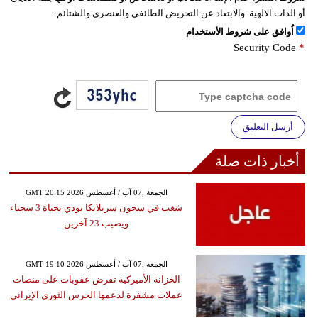
أو الذات الالهية. والابتعاد عن التحريض الطائفي والعنصري والشتائم.
اُوافق على شروط الأستخدام
Security Code
*
أرسل التعليق
أخبار ذات صلة
GMT 20:15 2026 الجمعة ,07 آب / أغسطس
شغب في سجون سريلانكا يودي بحياة 3 سجناء
ويصيب 23 آخرين
GMT 19:10 2026 الجمعة ,07 آب / أغسطس
الخزانة الأميركية تفرض عقوبات على منصات
عملات مشفرة لدعمها الحرس الثوري الإيراني