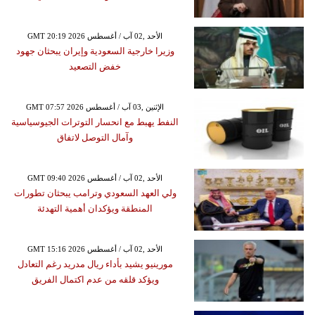
GMT 20:19 2026 الأحد ,02 آب / أغسطس
وزيرا خارجية السعودية وإيران يبحثان جهود
خفض التصعيد
GMT 07:57 2026 الإثنين ,03 آب / أغسطس
النفط يهبط مع انحسار التوترات الجيوسياسية
وآمال التوصل لاتفاق
GMT 09:40 2026 الأحد ,02 آب / أغسطس
ولي العهد السعودي وترامب يبحثان تطورات
المنطقة ويؤكدان أهمية التهدئة
GMT 15:16 2026 الأحد ,02 آب / أغسطس
مورينيو يشيد بأداء ريال مدريد رغم التعادل
ويؤكد قلقه من عدم اكتمال الفريق