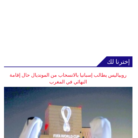
إخترنا لك
روبياليس يطالب إسبانيا بالانسحاب من المونديال حال إقامة
النهائي في المغرب