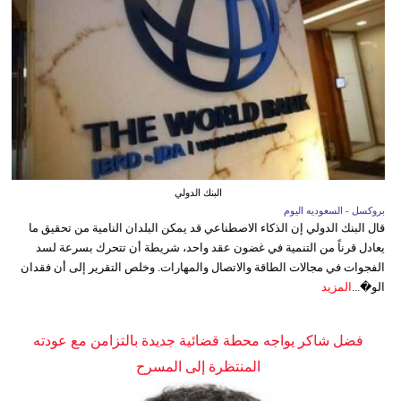
البنك الدولي
بروكسل - السعوديه اليوم
قال البنك الدولي إن الذكاء الاصطناعي قد يمكن البلدان النامية من تحقيق ما
يعادل قرناً من التنمية في غضون عقد واحد، شريطة أن تتحرك بسرعة لسد
الفجوات في مجالات الطاقة والاتصال والمهارات. وخلص التقرير إلى أن فقدان
الو�...
المزيد
فضل شاكر يواجه محطة قضائية جديدة بالتزامن مع عودته
المنتظرة إلى المسرح