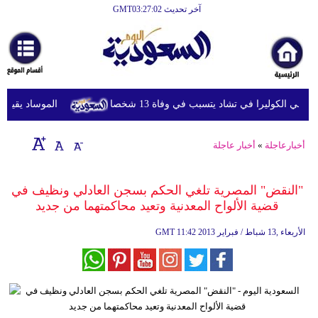
آخر تحديث GMT03:27:02
الرئيسية
أخبارعاجلة
رياضة
ي الكوليرا في تشاد يتسبب في وفاة 13 شخصا
الموساد يقيل مسؤ
ثقافة
إقتصاد
أخبارعاجلة
»
أخبار عاجلة
فن
"النقض" المصرية تلغي الحكم بسجن العادلي ونظيف في
وموسيقى
قضية الألواح المعدنية وتعيد محاكمتهما من جديد‏
أزياء
11:42 2013 الأربعاء ,13 شباط / فبراير
GMT
صحة
وتغذية
سياحة