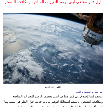
أول قمر صناعي ليبي لرصد التغيرات المناخية ومكافحة التصحر
القمر الصناعي
طرابلس ـ السعودية اليوم
تستعد ليبيا لإطلاق أول قمر صناعي ليبي مخصص لرصد التغيرات المناخية
ومكافحة التصحر، إذ سيتم استغلاله لتوفير بيانات حديثة حول الظواهر البيئية وما
قد يمثّل مخاطر مناخية على البلاد. ويُعد إطلاق القمر الصناعي خطوة