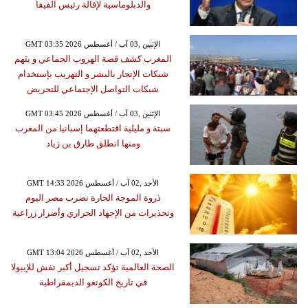
والدبلوماسية لإقالة رئيس الفيفا
GMT 03:35 2026 الإثنين ,03 آب / أغسطس
المغرب كشف قصة الهروب الجماعي و يتَهم
شبكات الإتجار بالبشر و التهريب بإستخدام
شبكات التواصل الإجتماعي للتحريض
GMT 03:45 2026 الإثنين ,03 آب / أغسطس
سبتة و مليلية اقتطعتهما إسبانيا من المغرب
ومنها انطلق طارق بن زياد
GMT 14:33 2026 الأحد ,02 آب / أغسطس
ذروة الموجة الحارة تضرب مصر اليوم
وتحذيرات من الإجهاد الحراري وأضرار زراعية
GMT 13:04 2026 الأحد ,02 آب / أغسطس
الصحة العالمية تؤكد تسجيل أكبر تفش للإيبولا
في تاريخ الكونغو الديمقراطية