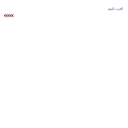
وسفر
العرب اليوم
ديكور
أخبار
إعلام
تعليم
مرأة
علوم
وتكنولوجيا
بيئة
مدوَّنات
أبراج