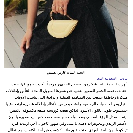
النجمة اللبنانية كارمن بصيبص
بيروت - السعودية اليوم
أبهرت النجمة اللبنانية كارمن بصيبص الجمهور مؤخراً بأحدث ظهور لها، حيث
اعتمدت قصة الشعر القصير متخلية عن شعرها الطويل المعتاد، لتتألق بإطلالات
مبتكرة وخاطفة جمعت بين التصاميم العملية والراقية التي تناسب الأوقات
النهارية والمناسبات الرسمية. ولفتت بصيبص الأنظار بإطلالة عصرية ارتدت فيها
جمبسوت طويل باللون الأسود الداكن بقصة كورسيه ضيقة مكشوفة الكتفين،
بينما انسدل الجزء السفلي بقصة واسعة، ونسقت معه حقيبة يد صغيرة باللون
الأصفر الزبدي ومجوهرات ذهبية ناعمة. وفي ظهور كاجوال آخر، ارتدت كنزة
تريكو باللون البيج الوردي بفتحة عنق مائلة كشفت عن أحد الكتفين، مع بنطال