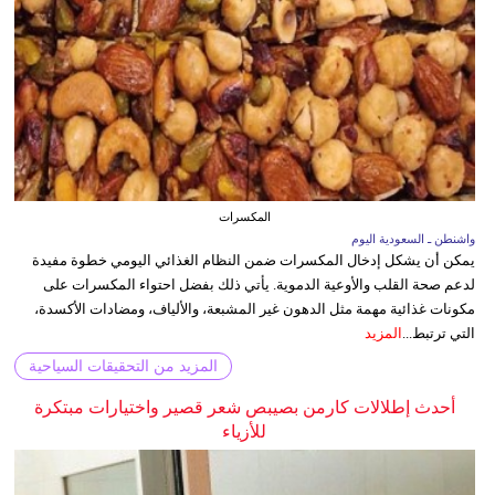
المكسرات
واشنطن ـ السعودية اليوم
يمكن أن يشكل إدخال المكسرات ضمن النظام الغذائي اليومي خطوة مفيدة
لدعم صحة القلب والأوعية الدموية. يأتي ذلك بفضل احتواء المكسرات على
مكونات غذائية مهمة مثل الدهون غير المشبعة، والألياف، ومضادات الأكسدة،
التي ترتبط...
المزيد
المزيد من التحقيقات السياحية
أحدث إطلالات كارمن بصيبص شعر قصير واختيارات مبتكرة
للأزياء