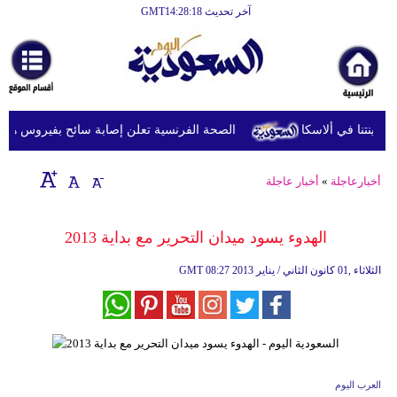
آخر تحديث GMT14:28:18
الرئيسية
أخبارعاجلة
رياضة
الصحة الفرنسية تعلن إصابة سائح بفيروس هانتا بعد
ثقافة
إقتصاد
أخبارعاجلة
»
أخبار عاجلة
فن
الهدوء يسود ميدان التحرير مع بداية 2013
وموسيقى
08:27 2013 الثلاثاء ,01 كانون الثاني / يناير
GMT
أزياء
صحة
وتغذية
سياحة
العرب اليوم