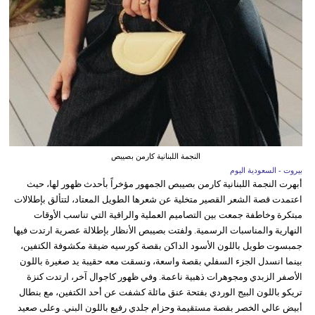
النجمة اللبنانية كارمن بصيبص
بيروت - السعودية اليوم
أبهرت النجمة اللبنانية كارمن بصيبص الجمهور مؤخراً بأحدث ظهور لها، حيث
اعتمدت قصة الشعر القصير متخلية عن شعرها الطويل المعتاد، لتتألق بإطلالات
مبتكرة وخاطفة جمعت بين التصاميم العملية والراقية التي تناسب الأوقات
النهارية والمناسبات الرسمية. ولفتت بصيبص الأنظار بإطلالة عصرية ارتدت فيها
جمبسوت طويل باللون الأسود الداكن بقصة كورسيه ضيقة مكشوفة الكتفين،
بينما انسدل الجزء السفلي بقصة واسعة، ونسقت معه حقيبة يد صغيرة باللون
الأصفر الزبدي ومجوهرات ذهبية ناعمة. وفي ظهور كاجوال آخر، ارتدت كنزة
تريكو باللون البيج الوردي بفتحة عنق مائلة كشفت عن أحد الكتفين، مع بنطال
أبيض عالي الخصر بقصة مستقيمة وحزام جلدي رفيع باللون البني. وعلى صعيد