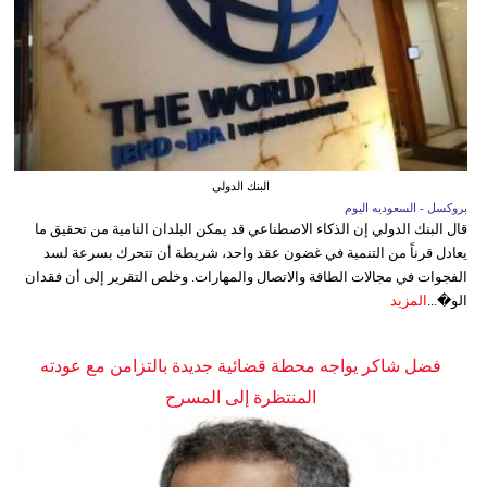
البنك الدولي
بروكسل - السعوديه اليوم
قال البنك الدولي إن الذكاء الاصطناعي قد يمكن البلدان النامية من تحقيق ما
يعادل قرناً من التنمية في غضون عقد واحد، شريطة أن تتحرك بسرعة لسد
الفجوات في مجالات الطاقة والاتصال والمهارات. وخلص التقرير إلى أن فقدان
الو�...
المزيد
فضل شاكر يواجه محطة قضائية جديدة بالتزامن مع عودته
المنتظرة إلى المسرح