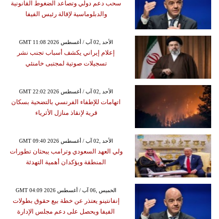
سحب دعم دولي وتصاعد الضغوط القانونية
والدبلوماسية لإقالة رئيس الفيفا
GMT 11:08 2026 الأحد ,02 آب / أغسطس
إعلام إيراني يكشف أسباب تجنب نشر
تسجيلات صوتية لمجتبى خامنئي
GMT 22:02 2026 الأحد ,02 آب / أغسطس
اتهامات للإطفاء الفرنسي بالتضحية بسكان
قرية لإنقاذ منازل الأثرياء
GMT 09:40 2026 الأحد ,02 آب / أغسطس
ولي العهد السعودي وترامب يبحثان تطورات
المنطقة ويؤكدان أهمية التهدئة
GMT 04:09 2026 الخميس ,06 آب / أغسطس
إنفانتينو يعتذر عن خطة بيع حقوق بطولات
الفيفا ويحصل على دعم مجلس الإدارة