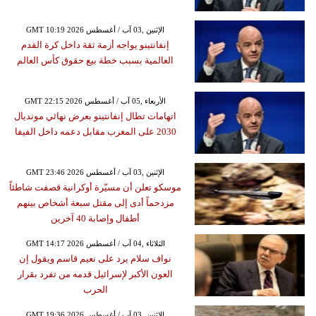
GMT 10:19 2026 الإثنين ,03 آب / أغسطس
إنفانتينو يواجه أزمة ثقة داخل كرة القدم
العالمية بسبب خطة بيع حقوق كأس العالم
GMT 22:15 2026 الأربعاء ,05 آب / أغسطس
اتهامات تطال إنفانتينو بعرض نهائي مونديال
2030 على المغرب مقابل دعمه داخل الفيفا
GMT 23:46 2026 الإثنين ,03 آب / أغسطس
موسكو تعلن أن مسيّرة أوكرانية قصفت شاطئاً
مزدحماً أدى إلى مقتل سبعة أشخاص بينهم
أطفال وإصابة 40 آخرين
GMT 14:17 2026 الثلاثاء ,04 آب / أغسطس
نواف سلام يرد على نعيم قاسم ويقول إن
العون الأكبر لإسرائيل قدمه من تفرد بقرار
الحرب
GMT 19:36 2026 الإثنين ,03 آب / أغسطس