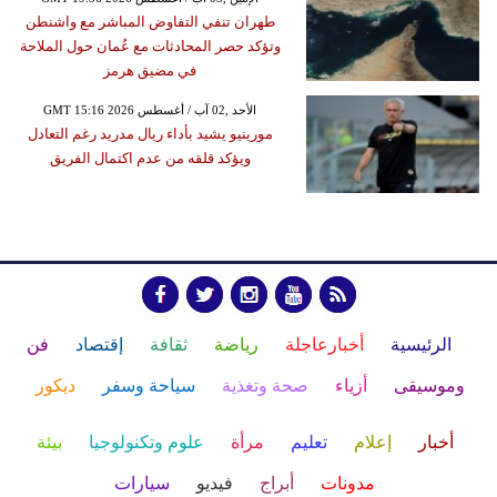
طهران تنفي التفاوض المباشر مع واشنطن
وتؤكد حصر المحادثات مع عُمان حول الملاحة
في مضيق هرمز
GMT 15:16 2026 الأحد ,02 آب / أغسطس
مورينيو يشيد بأداء ريال مدريد رغم التعادل
ويؤكد قلقه من عدم اكتمال الفريق
الرئيسية
أخبارعاجلة
رياضة
ثقافة
إقتصاد
فن
وموسيقى
أزياء
صحة وتغذية
سياحة وسفر
ديكور
أخبار
إعلام
تعليم
مرأة
علوم وتكنولوجيا
بيئة
مدونات
أبراج
فيديو
سيارات