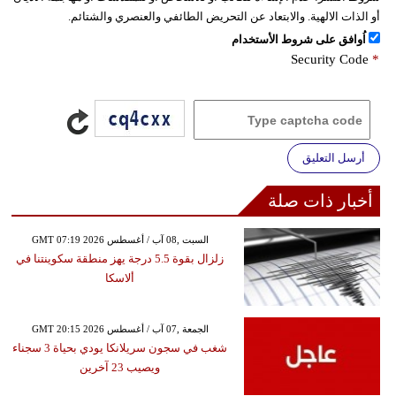
أو الذات الالهية. والابتعاد عن التحريض الطائفي والعنصري والشتائم.
اُوافق على شروط الأستخدام
Security Code
*
أرسل التعليق
أخبار ذات صلة
GMT 07:19 2026 السبت ,08 آب / أغسطس
زلزال بقوة 5.5 درجة يهز منطقة سكوينتنا في
ألاسكا
GMT 20:15 2026 الجمعة ,07 آب / أغسطس
شغب في سجون سريلانكا يودي بحياة 3 سجناء
ويصيب 23 آخرين