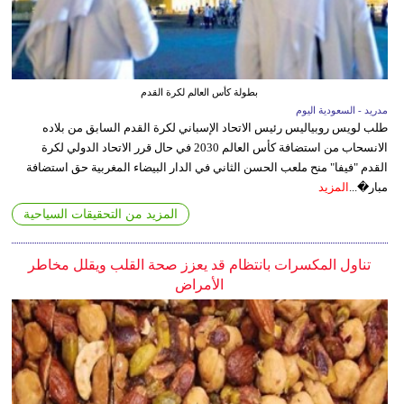
بطولة كأس العالم لكرة القدم
مدريد - السعودية اليوم
طلب لويس روبياليس رئيس الاتحاد الإسباني لكرة القدم السابق من بلاده
الانسحاب من استضافة كأس العالم 2030 في حال قرر الاتحاد الدولي لكرة
القدم "فيفا" منح ملعب الحسن الثاني في الدار البيضاء المغربية حق استضافة
مبار�...
المزيد
المزيد من التحقيقات السياحية
تناول المكسرات بانتظام قد يعزز صحة القلب ويقلل مخاطر
الأمراض