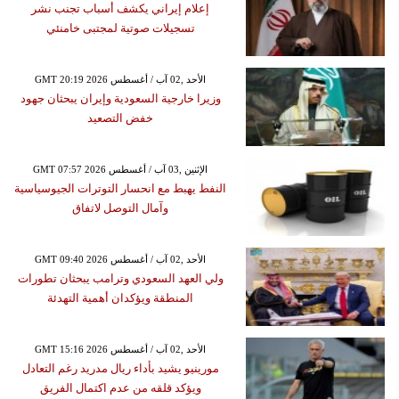
إعلام إيراني يكشف أسباب تجنب نشر
تسجيلات صوتية لمجتبى خامنئي
GMT 20:19 2026 الأحد ,02 آب / أغسطس
وزيرا خارجية السعودية وإيران يبحثان جهود
خفض التصعيد
GMT 07:57 2026 الإثنين ,03 آب / أغسطس
النفط يهبط مع انحسار التوترات الجيوسياسية
وآمال التوصل لاتفاق
GMT 09:40 2026 الأحد ,02 آب / أغسطس
ولي العهد السعودي وترامب يبحثان تطورات
المنطقة ويؤكدان أهمية التهدئة
GMT 15:16 2026 الأحد ,02 آب / أغسطس
مورينيو يشيد بأداء ريال مدريد رغم التعادل
ويؤكد قلقه من عدم اكتمال الفريق