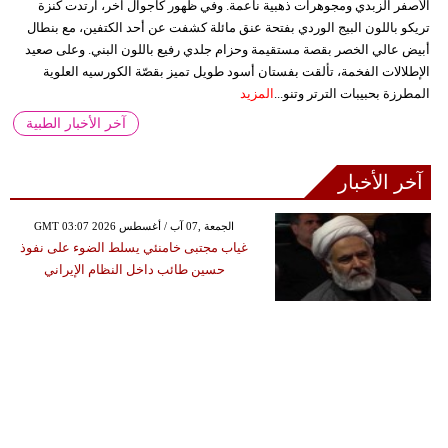
الأصفر الزبدي ومجوهرات ذهبية ناعمة. وفي ظهور كاجوال آخر، ارتدت كنزة
تريكو باللون البيج الوردي بفتحة عنق مائلة كشفت عن أحد الكتفين، مع بنطال
أبيض عالي الخصر بقصة مستقيمة وحزام جلدي رفيع باللون البني. وعلى صعيد
الإطلالات الفخمة، تألقت بفستان أسود طويل تميز بقصّة الكورسيه العلوية
المطرزة بحبيبات الترتر وتنو...
المزيد
آخر الأخبار الطبية
آخر الأخبار
GMT 03:07 2026 الجمعة ,07 آب / أغسطس
غياب مجتبى خامنئي يسلط الضوء على نفوذ
حسين طائب داخل النظام الإيراني