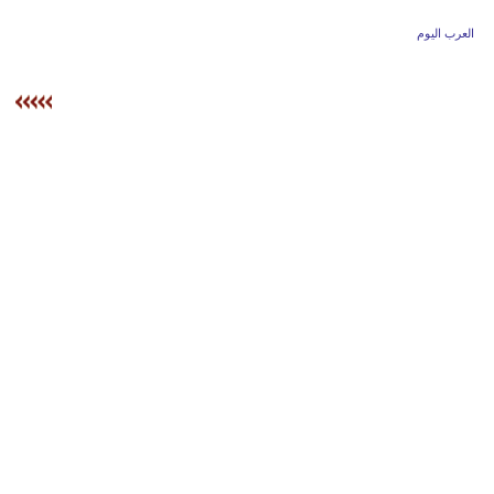
وسفر
العرب اليوم
ديكور
أخبار
إعلام
تعليم
مرأة
علوم
وتكنولوجيا
بيئة
مدوَّنات
أبراج