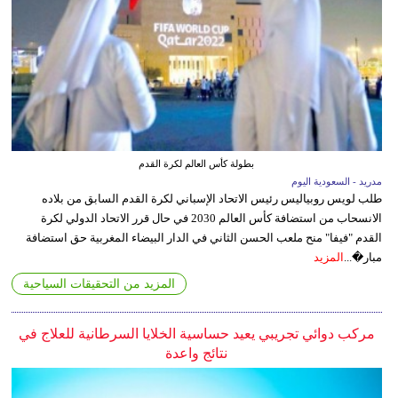
بطولة كأس العالم لكرة القدم
مدريد - السعودية اليوم
طلب لويس روبياليس رئيس الاتحاد الإسباني لكرة القدم السابق من بلاده
الانسحاب من استضافة كأس العالم 2030 في حال قرر الاتحاد الدولي لكرة
القدم "فيفا" منح ملعب الحسن الثاني في الدار البيضاء المغربية حق استضافة
مبار�...
المزيد
المزيد من التحقيقات السياحية
مركب دوائي تجريبي يعيد حساسية الخلايا السرطانية للعلاج في
نتائج واعدة