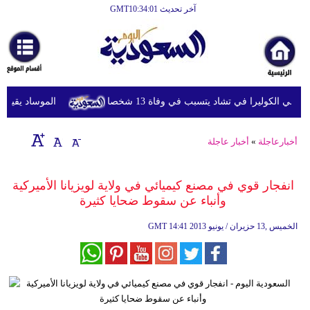
آخر تحديث GMT10:34:01
الرئيسية
أخبارعاجلة
رياضة
ي الكوليرا في تشاد يتسبب في وفاة 13 شخصا
الموساد يقيل مسؤ
ثقافة
إقتصاد
أخبارعاجلة
»
أخبار عاجلة
فن
انفجار قوي في مصنع كيميائي في ولاية لويزيانا الأميركية
وموسيقى
وأنباء عن سقوط ضحايا كثيرة
أزياء
14:41 2013 الخميس ,13 حزيران / يونيو
GMT
صحة
وتغذية
سياحة