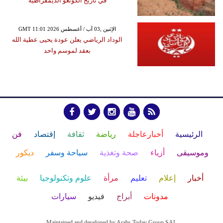
في تاريخ الكونغو الديمقراطية
GMT 11:01 2026 الإثنين ,03 آب / أغسطس
الوداد الرياضي يعلن عودة يحيى عطية الله
بعقد لموسم واحد
الرئيسية
أخبارعاجلة
رياضة
ثقافة
إقتصاد
فن
وموسيقى
أزياء
صحة وتغذية
سياحة وسفر
ديكور
أخبار
إعلام
تعليم
مرأة
علوم وتكنولوجيا
بيئة
مدونات
أبراج
فيديو
سيارات
Maintained and developed by Arabs Today Group SAL