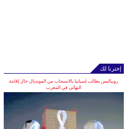
إخترنا لك
روبياليس يطالب إسبانيا بالانسحاب من المونديال حال إقامة
النهائي في المغرب