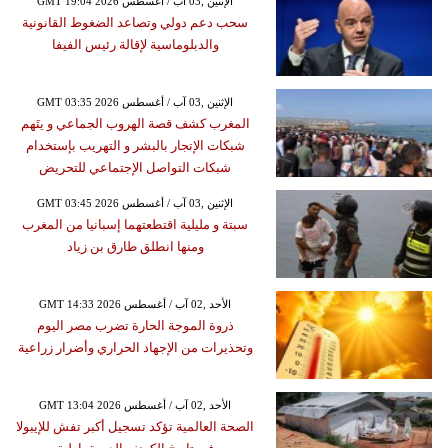
GMT 19:04 2026 الإثنين ,03 آب / أغسطس
سحب دعم دولي وتصاعد الضغوط القانونية
والدبلوماسية لإقالة رئيس الفيفا
GMT 03:35 2026 الإثنين ,03 آب / أغسطس
المغرب كشف قصة الهروب الجماعي و يتَهم
شبكات الإتجار بالبشر و التهريب بإستخدام
شبكات التواصل الإجتماعي للتحريض
GMT 03:45 2026 الإثنين ,03 آب / أغسطس
سبتة و مليلية اقتطعتهما إسبانيا من المغرب
ومنها انطلق طارق بن زياد
GMT 14:33 2026 الأحد ,02 آب / أغسطس
ذروة الموجة الحارة تضرب مصر اليوم
وتحذيرات من الإجهاد الحراري وأضرار زراعية
GMT 13:04 2026 الأحد ,02 آب / أغسطس
الصحة العالمية تؤكد تسجيل أكبر تفش للإيبولا