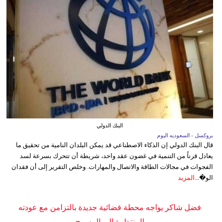
البنك الدولي
بروكسل - السعوديه اليوم
قال البنك الدولي إن الذكاء الاصطناعي قد يمكن البلدان النامية من تحقيق ما
يعادل قرناً من التنمية في غضون عقد واحد، شريطة أن تتحرك بسرعة لسد
الفجوات في مجالات الطاقة والاتصال والمهارات. وخلص التقرير إلى أن فقدان
الو�...
المزيد
فضل شاكر يواجه محطة قضائية جديدة بالتزامن مع عودته
المنتظرة إلى المسرح