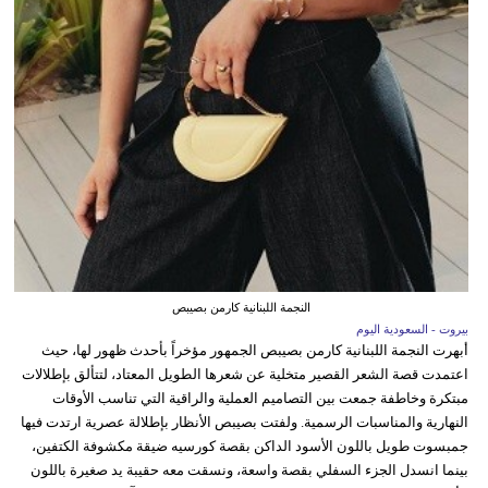
النجمة اللبنانية كارمن بصيبص
بيروت - السعودية اليوم
أبهرت النجمة اللبنانية كارمن بصيبص الجمهور مؤخراً بأحدث ظهور لها، حيث
اعتمدت قصة الشعر القصير متخلية عن شعرها الطويل المعتاد، لتتألق بإطلالات
مبتكرة وخاطفة جمعت بين التصاميم العملية والراقية التي تناسب الأوقات
النهارية والمناسبات الرسمية. ولفتت بصيبص الأنظار بإطلالة عصرية ارتدت فيها
جمبسوت طويل باللون الأسود الداكن بقصة كورسيه ضيقة مكشوفة الكتفين،
بينما انسدل الجزء السفلي بقصة واسعة، ونسقت معه حقيبة يد صغيرة باللون