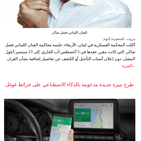
الفنان اللبناني فضل شاكر
بيروت ـ السعودية اليوم
أجّلت المحكمة العسكرية في لبنان، الأربعاء، جلسة محاكمة الفنان اللبناني فضل
شاكر، التي كانت مقرر عقدها في 5 أغسطس/آب الجاري، إلى 23 سبتمبر/أيلول
المقبل، دون إعلان أسباب التأجيل أو الكشف عن تفاصيل إضافية بشأن القرار،
...
المزيد
طرح ميزة جديدة مدعومة بالذكاء الاصطناعي على خرائط غوغل