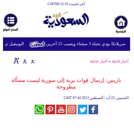
آخر تحديث GMT06:52:16
الرئيسية
أخبارعاجلة
رياضة
ي بحياة 3 سجناء ويصيب 23 آخرين
اليونيفيل ترصد إطلاق 113 مقذوفا إسرائيليا على لبنان 
ثقافة
إقتصاد
أخبارعاجلة
»
أخبار عاجلة
فن
باريس: إرسال قوات برية إلى سورية ليست مسألة
وموسيقى
مطروحة
أزياء
07:44 2013 الخميس ,22 آب / أغسطس
GMT
صحة
وتغذية
سياحة