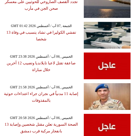
تجدد القصف الصاروخي للحوثيين على معسكر
صحن الجن في مأرب
GMT 01:42 2026 الجمعة ,07 آب / أغسطس
تفشي الكوليرا في تشاد يتسبب في وفاة 13
شخصا
GMT 23:38 2026 الخميس ,06 آب / أغسطس
صاعقة تقتل لاعبا تايلانديا وتصيب 12 آخرين
خلال مباراة
GMT 21:58 2026 الخميس ,06 آب / أغسطس
إصابة 11 مدنياً في نجران جراء اعتداءات حوثية
بالمقذوفات
GMT 20:58 2026 الخميس ,06 آب / أغسطس
الصحة السورية تعلن مقتل شخصين وإصابة 13
بانفجار مركبة قرب دمشق