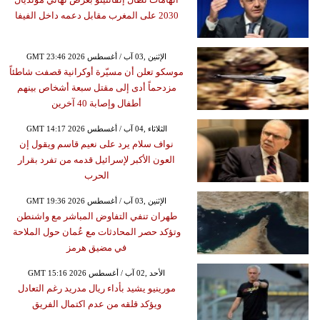
2030 على المغرب مقابل دعمه داخل الفيفا
GMT 23:46 2026 الإثنين ,03 آب / أغسطس
موسكو تعلن أن مسيّرة أوكرانية قصفت شاطئاً
مزدحماً أدى إلى مقتل سبعة أشخاص بينهم
أطفال وإصابة 40 آخرين
GMT 14:17 2026 الثلاثاء ,04 آب / أغسطس
نواف سلام يرد على نعيم قاسم ويقول إن
العون الأكبر لإسرائيل قدمه من تفرد بقرار
الحرب
GMT 19:36 2026 الإثنين ,03 آب / أغسطس
طهران تنفي التفاوض المباشر مع واشنطن
وتؤكد حصر المحادثات مع عُمان حول الملاحة
في مضيق هرمز
GMT 15:16 2026 الأحد ,02 آب / أغسطس
مورينيو يشيد بأداء ريال مدريد رغم التعادل
ويؤكد قلقه من عدم اكتمال الفريق