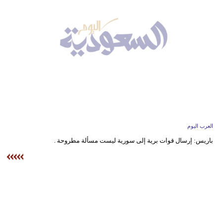
وسفر
ديكور
أخبار
إعلام
تعليم
مرأة
العرب اليوم
علوم
باريس: إرسال قوات برية إلى سورية ليست مسألة مطروحة .
وتكنولوجيا
بيئة
مدوَّنات
أبراج