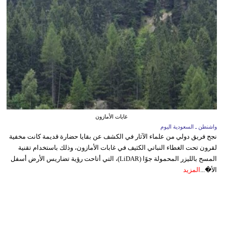
غابات الأمازون
واشنطن ـ السعودية اليوم
نجح فريق دولي من علماء الآثار في الكشف عن بقايا حضارة قديمة كانت مخفية
لقرون تحت الغطاء النباتي الكثيف في غابات الأمازون، وذلك باستخدام تقنية
المسح بالليزر المحمولة جوًا (LiDAR)، التي أتاحت رؤية تضاريس الأرض أسفل
الأ�...
المزيد