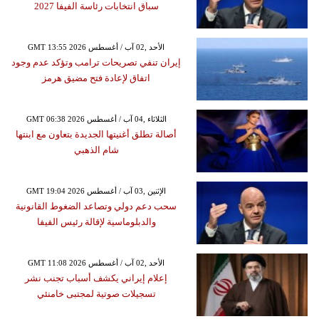
سباق انتخابات رئاسة الفيفا 2027
GMT 13:55 2026 الأحد ,02 آب / أغسطس
إيران تنفي تصريحات ترامب وتؤكد عدم وجود
اتفاق لإعادة فتح مضيق هرمز
GMT 06:38 2026 الثلاثاء ,04 آب / أغسطس
أصالة تطلق أغنيتها الجديدة بتعاون مع ابنتها
شام الذهبي
GMT 19:04 2026 الإثنين ,03 آب / أغسطس
سحب دعم دولي وتصاعد الضغوط القانونية
والدبلوماسية لإقالة رئيس الفيفا
GMT 11:08 2026 الأحد ,02 آب / أغسطس
إعلام إيراني يكشف أسباب تجنب نشر
تسجيلات صوتية لمجتبى خامنئي