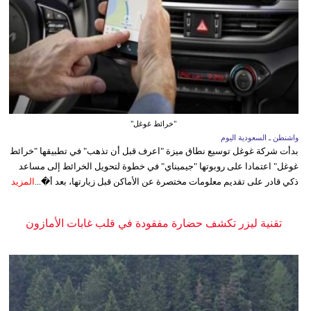
"خرائط غوغل"
واشنطن ـ السعودية اليوم
بدأت شركة غوغل توسيع نطاق ميزة "اعرف قبل أن تذهب" في تطبيقها "خرائط
غوغل" اعتمادا على روبوتها "جيميناي" في خطوة لتحويل الخرائط إلى مساعد
ذكي قادر على تقديم معلومات مختصرة عن الأماكن قبل زيارتها، بعد أ�...
المزيد
تقنية ليزر تكشف حضارة مفقودة في قلب غابات الأمازون