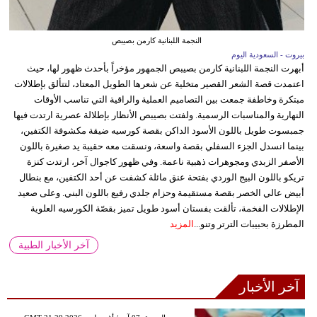
النجمة اللبنانية كارمن بصيبص
بيروت - السعودية اليوم
أبهرت النجمة اللبنانية كارمن بصيبص الجمهور مؤخراً بأحدث ظهور لها، حيث
اعتمدت قصة الشعر القصير متخلية عن شعرها الطويل المعتاد، لتتألق بإطلالات
مبتكرة وخاطفة جمعت بين التصاميم العملية والراقية التي تناسب الأوقات
النهارية والمناسبات الرسمية. ولفتت بصيبص الأنظار بإطلالة عصرية ارتدت فيها
جمبسوت طويل باللون الأسود الداكن بقصة كورسيه ضيقة مكشوفة الكتفين،
بينما انسدل الجزء السفلي بقصة واسعة، ونسقت معه حقيبة يد صغيرة باللون
الأصفر الزبدي ومجوهرات ذهبية ناعمة. وفي ظهور كاجوال آخر، ارتدت كنزة
تريكو باللون البيج الوردي بفتحة عنق مائلة كشفت عن أحد الكتفين، مع بنطال
أبيض عالي الخصر بقصة مستقيمة وحزام جلدي رفيع باللون البني. وعلى صعيد
الإطلالات الفخمة، تألقت بفستان أسود طويل تميز بقصّة الكورسيه العلوية
المطرزة بحبيبات الترتر وتنو...
المزيد
آخر الأخبار الطبية
آخر الأخبار