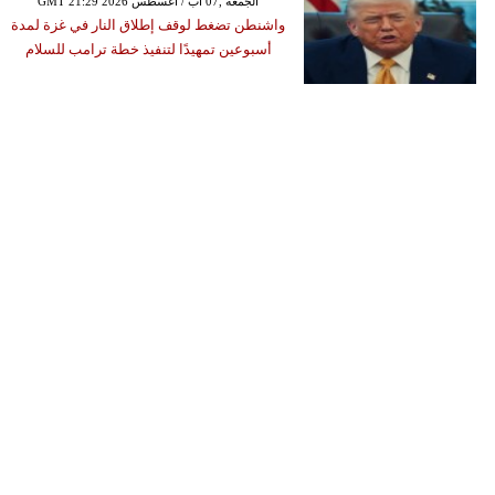
GMT 21:29 2026 الجمعة ,07 آب / أغسطس
واشنطن تضغط لوقف إطلاق النار في غزة لمدة
أسبوعين تمهيدًا لتنفيذ خطة ترامب للسلام