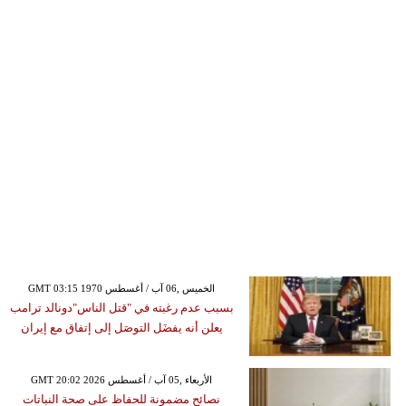
GMT 03:15 1970 الخميس ,06 آب / أغسطس
بسبب عدم رغبته في "قتل الناس"دونالد ترامب
يعلن أنه يفضَل التوصَل إلى إتفاق مع إيران
GMT 20:02 2026 الأربعاء ,05 آب / أغسطس
نصائح مضمونة للحفاظ على صحة النباتات