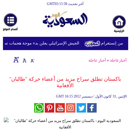
آخر تحديث GMT03:15:58
الرئيسية
أخبارعاجلة
رياضة
 من إنستغرام
الجيش الإسرائيلي يعلن بدء موجة هجمات تستهدف ج
ثقافة
إقتصاد
أخبارعاجلة
»
أخبار عاجلة
فن
باكستان تطلق سراح مزيد من أعضاء حركة "طالبان"
وموسيقى
الأفغانية
أزياء
16:15 2012 الإثنين ,31 كانون الأول / ديسمبر
GMT
صحة
وتغذية
سياحة