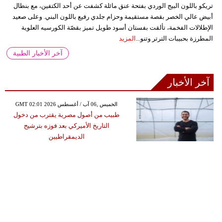
تريكو باللون البيج الوردي بفتحة عنق مائلة كشفت عن أحد الكتفين، مع بنطال
أبيض عالي الخصر بقصة مستقيمة وحزام جلدي رفيع باللون البني. وعلى صعيد
الإطلالات الفخمة، تألقت بفستان أسود طويل تميز بقصّة الكورسيه العلوية
المطرزة بحبيبات الترتر وتنو...
المزيد
آخر الأخبار الطبية
آخر الأخبار
GMT 02:01 2026 الخميس ,06 آب / أغسطس
طبيب من أصول مصرية يقترب من دخول
التاريخ الأميركي بعد فوزه بترشيح
الديمقراطيين