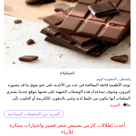
الشوكولاتة
واشنطن ـ السعودية اليوم
توجد الأطعمة فائقة المعالجة في عدد من الأغذية على نحو يفوق ما قد يتصوره
كثيرون، وسوف تساعدك هذه الوصفات الشهية على تجنبها.نتوقع عندما نشتري
المثلجات أنها تتكون من خليط لذيذ وغني بالدهون، كالكريمة أو الحليب، إلى
جا�...
المزيد
المزيد من التحقيقات السياحية
أحدث إطلالات كارمن بصيبص شعر قصير واختيارات مبتكرة
للأزياء