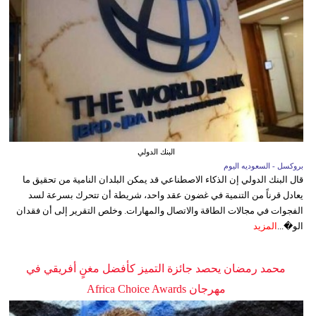
البنك الدولي
بروكسل - السعوديه اليوم
قال البنك الدولي إن الذكاء الاصطناعي قد يمكن البلدان النامية من تحقيق ما
يعادل قرناً من التنمية في غضون عقد واحد، شريطة أن تتحرك بسرعة لسد
الفجوات في مجالات الطاقة والاتصال والمهارات. وخلص التقرير إلى أن فقدان
الو�...
المزيد
محمد رمضان يحصد جائزة التميز كأفضل مغنٍ أفريقي في
مهرجان Africa Choice Awards