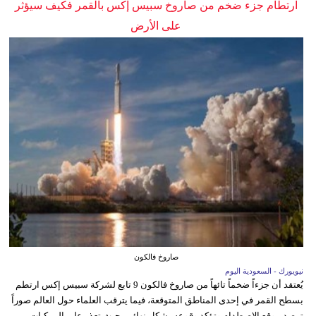
ارتطام جزء ضخم من صاروخ سبيس إكس بالقمر فكيف سيؤثر
على الأرض
صاروخ فالكون
نيويورك - السعودية اليوم
يُعتقد أن جزءاً ضخماً تائهاً من صاروخ فالكون 9 تابع لشركة سبيس إكس ارتطم
بسطح القمر في إحدى المناطق المتوقعة، فيما يترقب العلماء حول العالم صوراً
ترصد موقع الاصطدام وتؤكد وقوعه بشكل نهائي، حيث تعذر على المركبات