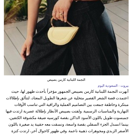
النجمة اللبنانية كارمن بصيبص
بيروت - السعودية اليوم
أبهرت النجمة اللبنانية كارمن بصيبص الجمهور مؤخراً بأحدث ظهور لها، حيث
اعتمدت قصة الشعر القصير متخلية عن شعرها الطويل المعتاد، لتتألق بإطلالات
مبتكرة وخاطفة جمعت بين التصاميم العملية والراقية التي تناسب الأوقات
النهارية والمناسبات الرسمية. ولفتت بصيبص الأنظار بإطلالة عصرية ارتدت فيها
جمبسوت طويل باللون الأسود الداكن بقصة كورسيه ضيقة مكشوفة الكتفين،
بينما انسدل الجزء السفلي بقصة واسعة، ونسقت معه حقيبة يد صغيرة باللون
الأصفر الزبدي ومجوهرات ذهبية ناعمة. وفي ظهور كاجوال آخر، ارتدت كنزة