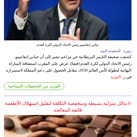
جياني إنفانتينو رئيس الاتحاد الدولي لكرة القدم
زيورخ - السعودية اليوم
كشفت صحيفة التايمز البريطانية عن مزاعم تشير إلى أن جياني إنفانتينو،
رئيس الاتحاد الدولي لكرة القدم (فيفا)، عرض على المغرب استضافة المباراة
النهائية لبطولة كأس العالم 2030، مقابل الحصول على دعم المملكة لاستمراره
في ر...
المزيد
المزيد من التحقيقات السياحية
6 بدائل منزلية بسيطة ومنخفضة التكلفة لتقليل استهلاك الأطعمة
فائقة المعالجة