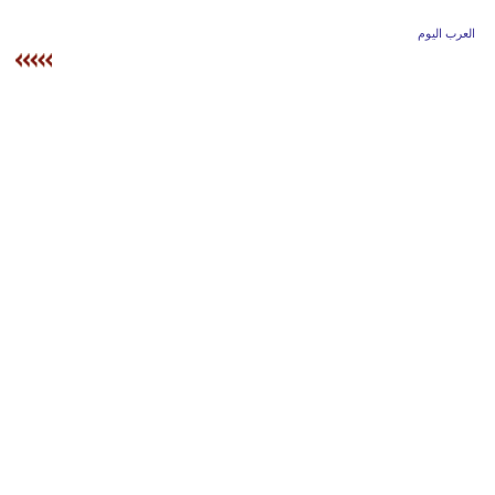
وسفر
العرب اليوم
ديكور
أخبار
إعلام
تعليم
مرأة
علوم
وتكنولوجيا
بيئة
مدوَّنات
أبراج