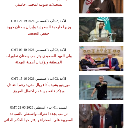
تسجيلات صوتية لمجتبى خامنئي
GMT 20:19 2026 الأحد ,02 آب / أغسطس
وزيرا خارجية السعودية وإيران يبحثان جهود
خفض التصعيد
GMT 09:40 2026 الأحد ,02 آب / أغسطس
ولي العهد السعودي وترامب يبحثان تطورات
المنطقة ويؤكدان أهمية التهدئة
GMT 15:16 2026 الأحد ,02 آب / أغسطس
مورينيو يشيد بأداء ريال مدريد رغم التعادل
ويؤكد قلقه من عدم اكتمال الفريق
GMT 21:03 2026 السبت ,01 آب / أغسطس
ترامب يجدد اعتراف واشنطن بالسيادة
المغربية على الصحراء و إقتراحها للحكم الذاتي