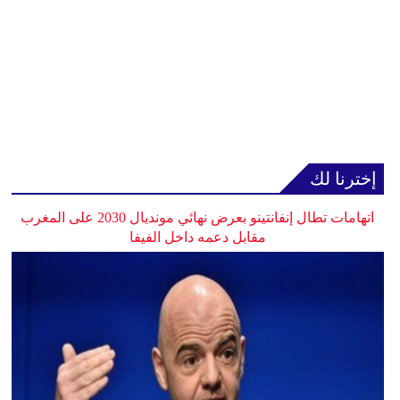
إخترنا لك
اتهامات تطال إنفانتينو بعرض نهائي مونديال 2030 على المغرب
مقابل دعمه داخل الفيفا