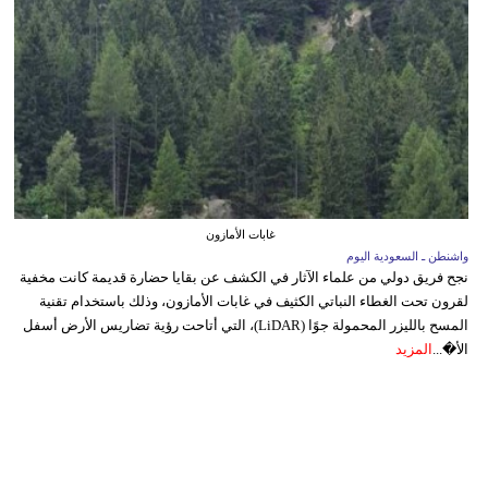
غابات الأمازون
واشنطن ـ السعودية اليوم
نجح فريق دولي من علماء الآثار في الكشف عن بقايا حضارة قديمة كانت مخفية
لقرون تحت الغطاء النباتي الكثيف في غابات الأمازون، وذلك باستخدام تقنية
المسح بالليزر المحمولة جوًا (LiDAR)، التي أتاحت رؤية تضاريس الأرض أسفل
الأ�...
المزيد