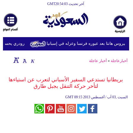
آخر تحديث GMT20:54:03
الرئيسية
أخبارعاجلة
رياضة
فيروس هانتا بعد عبوره فرنسا وعزله في إسبانيا
رودري يحسم موقف
ثقافة
إقتصاد
أخبارعاجلة
»
أخبار عاجلة
فن
بريطانيا تستدعي السفير الأسباني لتعرب عن استياءها
وموسيقى
لتأخر حركة التنقل بجبل طارق
أزياء
09:15 2013 السبت ,03 آب / أغسطس
GMT
صحة
وتغذية
سياحة