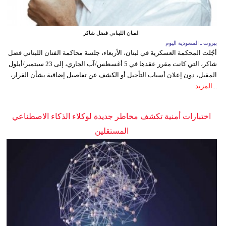
الفنان اللبناني فضل شاكر
بيروت ـ السعودية اليوم
أجّلت المحكمة العسكرية في لبنان، الأربعاء، جلسة محاكمة الفنان اللبناني فضل
شاكر، التي كانت مقرر عقدها في 5 أغسطس/آب الجاري، إلى 23 سبتمبر/أيلول
المقبل، دون إعلان أسباب التأجيل أو الكشف عن تفاصيل إضافية بشأن القرار،
...
المزيد
اختبارات أمنية تكشف مخاطر جديدة لوكلاء الذكاء الاصطناعي
المستقلين