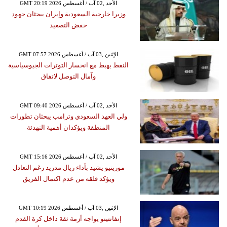
GMT 20:19 2026 الأحد ,02 آب / أغسطس
وزيرا خارجية السعودية وإيران يبحثان جهود
خفض التصعيد
GMT 07:57 2026 الإثنين ,03 آب / أغسطس
النفط يهبط مع انحسار التوترات الجيوسياسية
وآمال التوصل لاتفاق
GMT 09:40 2026 الأحد ,02 آب / أغسطس
ولي العهد السعودي وترامب يبحثان تطورات
المنطقة ويؤكدان أهمية التهدئة
GMT 15:16 2026 الأحد ,02 آب / أغسطس
مورينيو يشيد بأداء ريال مدريد رغم التعادل
ويؤكد قلقه من عدم اكتمال الفريق
GMT 10:19 2026 الإثنين ,03 آب / أغسطس
إنفانتينو يواجه أزمة ثقة داخل كرة القدم