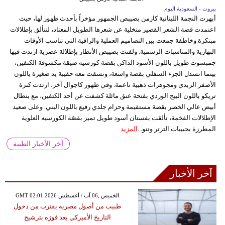
بيروت - السعودية اليوم
أبهرت النجمة اللبنانية كارمن بصيبص الجمهور مؤخراً بأحدث ظهور لها، حيث
اعتمدت قصة الشعر القصير متخلية عن شعرها الطويل المعتاد، لتتألق بإطلالات
مبتكرة وخاطفة جمعت بين التصاميم العملية والراقية التي تناسب الأوقات
النهارية والمناسبات الرسمية. ولفتت بصيبص الأنظار بإطلالة عصرية ارتدت فيها
جمبسوت طويل باللون الأسود الداكن بقصة كورسيه ضيقة مكشوفة الكتفين،
بينما انسدل الجزء السفلي بقصة واسعة، ونسقت معه حقيبة يد صغيرة باللون
الأصفر الزبدي ومجوهرات ذهبية ناعمة. وفي ظهور كاجوال آخر، ارتدت كنزة
تريكو باللون البيج الوردي بفتحة عنق مائلة كشفت عن أحد الكتفين، مع بنطال
أبيض عالي الخصر بقصة مستقيمة وحزام جلدي رفيع باللون البني. وعلى صعيد
الإطلالات الفخمة، تألقت بفستان أسود طويل تميز بقصّة الكورسيه العلوية
المطرزة بحبيبات الترتر وتنو...
المزيد
آخر الأخبار الطبية
آخر الأخبار
GMT 02:01 2026 الخميس ,06 آب / أغسطس
طبيب من أصول مصرية يقترب من دخول
التاريخ الأميركي بعد فوزه بترشيح