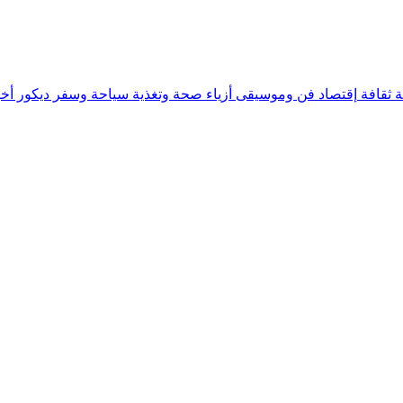
ة
ثقافة
إقتصاد
فن وموسيقى
أزياء
صحة وتغذية
سياحة وسفر
ديكور
أخب