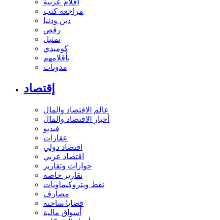
أفلام عربية
مراجعة كتب
دين ودنيا
رقص
تمثيل
كوميدي
بأقلامهم
مدونات
إقتصاد
عالم الاقتصاد والمال
أخبار الاقتصاد والمال
فيديو
عقارات
اقتصاد دولي
اقتصاد عربي
حوارات وتقارير
تقارير خاصة
نفط وبتروكيماويات
مصارف
قضايا ساخنة
أسواق مالية