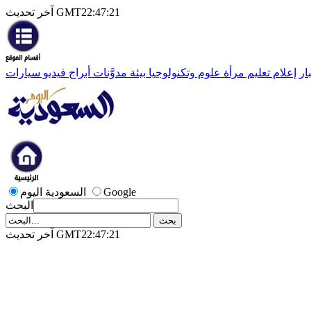
آخر تحديث GMT22:47:21
ار
إعلام
تعليم
مرأة
علوم وتكنولوجيا
بيئة
مدوَّنات
أبراج
فيديو
سيارات
Google
السعودية اليوم
البحث
آخر تحديث GMT22:47:21