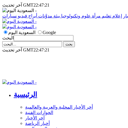
آخر تحديث GMT22:47:21
ار
إعلام
تعليم
مرأة
علوم وتكنولوجيا
بيئة
مدوَّنات
أبراج
فيديو
سيارات
Google
السعودية اليوم
البحث
آخر تحديث GMT22:47:21
الرئيسية
أخر الأخبار المحلية والعربية والعالمية
الحوارات الفنية
آخر الأخبار
أخبار الرياضة