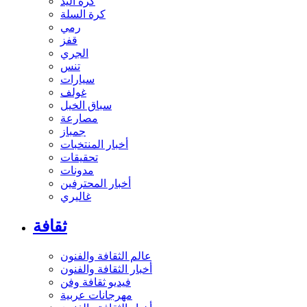
كرة اليد
كرة السلة
رمي
قفز
الجري
تنس
سيارات
غولف
سباق الخيل
مصارعة
جمباز
أخبار المنتخبات
تحقيقات
مدونات
أخبار المحترفين
غاليري
ثقافة
عالم الثقافة والفنون
أخبار الثقافة والفنون
فيديو ثقافة وفن
مهرجانات عربية