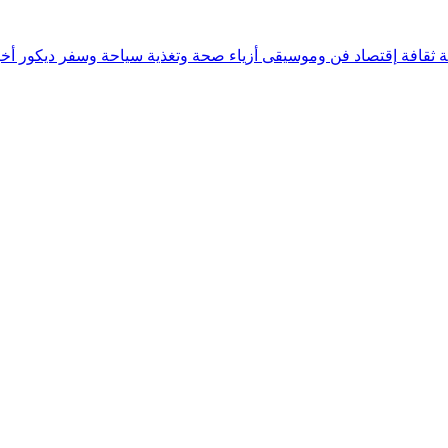
ة
ثقافة
إقتصاد
فن وموسيقى
أزياء
صحة وتغذية
سياحة وسفر
ديكور
أخب