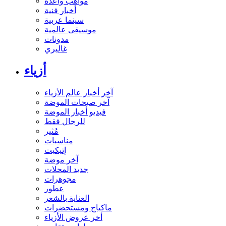
مواهب واعدة
أخبار فنية
سينما عربية
موسيقى عالمية
مدونات
غاليري
أزياء
آخر أخبار عالم الأزياء
آخر صيحات الموضة
فيديو أخبار الموضة
للرجال فقط
مُثير
مناسبات
إتيكيت
آخر موضة
جديد المحلات
مجوهرات
عطور
العناية بالشعر
ماكياج ومستحضرات
أخر عروض الأزياء