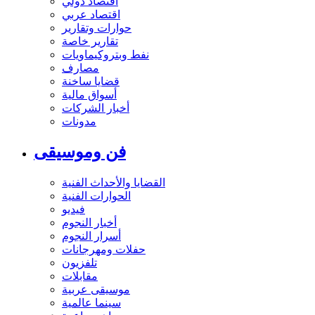
اقتصاد دولي
اقتصاد عربي
حوارات وتقارير
تقارير خاصة
نفط وبتروكيماويات
مصارف
قضايا ساخنة
أسواق مالية
أخبار الشركات
مدونات
فن وموسيقى
القضايا والأحداث الفنية
الحوارات الفنية
فيديو
أخبار النجوم
أسرار النجوم
حفلات ومهرجانات
تلفزيون
مقابلات
موسيقى عربية
سينما عالمية