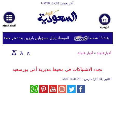
آخر تحديث GMT03:27:02
الرئيسية
أخبارعاجلة
رياضة
 شخصا
الموساد يقيل مسؤولين بارزين بعد تعثر خطة مزعوم
ثقافة
إقتصاد
أخبارعاجلة
»
أخبار عاجلة
فن
تجدد الاشتباكات في محيط مديرية أمن بورسعيد
وموسيقى
14:41 2013 الإثنين ,04 آذار/ مارس
GMT
أزياء
صحة
وتغذية
سياحة