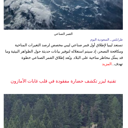
القمر الصناعي
طرابلس ـ السعودية اليوم
تستعد ليبيا لإطلاق أول قمر صناعي ليبي مخصص لرصد التغيرات المناخية
ومكافحة التصحر، إذ سيتم استغلاله لتوفير بيانات حديثة حول الظواهر البيئية وما
قد يمثّل مخاطر مناخية على البلاد. ويُعد إطلاق القمر الصناعي خطوة
تهدف...
المزيد
تقنية ليزر تكشف حضارة مفقودة في قلب غابات الأمازون