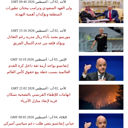
GMT 09:40 2026 الأحد ,02 آب / أغسطس
ولي العهد السعودي وترامب يبحثان تطورات
المنطقة ويؤكدان أهمية التهدئة
GMT 15:16 2026 الأحد ,02 آب / أغسطس
مورينيو يشيد بأداء ريال مدريد رغم التعادل
ويؤكد قلقه من عدم اكتمال الفريق
GMT 10:19 2026 الإثنين ,03 آب / أغسطس
إنفانتينو يواجه أزمة ثقة داخل كرة القدم
العالمية بسبب خطة بيع حقوق كأس العالم
GMT 22:02 2026 الأحد ,02 آب / أغسطس
اتهامات للإطفاء الفرنسي بالتضحية بسكان
قرية لإنقاذ منازل الأثرياء
GMT 09:05 2026 الثلاثاء ,04 آب / أغسطس
جياني إنفانتينو ينفي طلب دعم سياسي أميركي