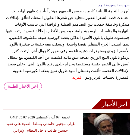
بيروت - السعودية اليوم
أبهرت النجمة اللبنانية كارمن بصيبص الجمهور مؤخراً بأحدث ظهور لها، حيث
اعتمدت قصة الشعر القصير متخلية عن شعرها الطويل المعتاد، لتتألق بإطلالات
مبتكرة وخاطفة جمعت بين التصاميم العملية والراقية التي تناسب الأوقات
النهارية والمناسبات الرسمية. ولفتت بصيبص الأنظار بإطلالة عصرية ارتدت فيها
جمبسوت طويل باللون الأسود الداكن بقصة كورسيه ضيقة مكشوفة الكتفين،
بينما انسدل الجزء السفلي بقصة واسعة، ونسقت معه حقيبة يد صغيرة باللون
الأصفر الزبدي ومجوهرات ذهبية ناعمة. وفي ظهور كاجوال آخر، ارتدت كنزة
تريكو باللون البيج الوردي بفتحة عنق مائلة كشفت عن أحد الكتفين، مع بنطال
أبيض عالي الخصر بقصة مستقيمة وحزام جلدي رفيع باللون البني. وعلى صعيد
الإطلالات الفخمة، تألقت بفستان أسود طويل تميز بقصّة الكورسيه العلوية
المطرزة بحبيبات الترتر وتنو...
المزيد
آخر الأخبار الطبية
آخر الأخبار
GMT 03:07 2026 الجمعة ,07 آب / أغسطس
غياب مجتبى خامنئي يسلط الضوء على نفوذ
حسين طائب داخل النظام الإيراني