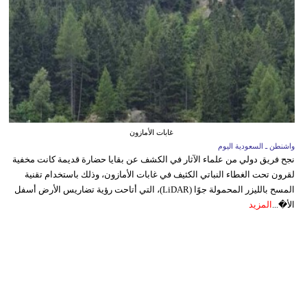
غابات الأمازون
واشنطن ـ السعودية اليوم
نجح فريق دولي من علماء الآثار في الكشف عن بقايا حضارة قديمة كانت مخفية
لقرون تحت الغطاء النباتي الكثيف في غابات الأمازون، وذلك باستخدام تقنية
المسح بالليزر المحمولة جوًا (LiDAR)، التي أتاحت رؤية تضاريس الأرض أسفل
الأ�...
المزيد