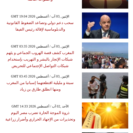
GMT 19:04 2026 الإثنين ,03 آب / أغسطس
سحب دعم دولي وتصاعد الضغوط القانونية
والدبلوماسية لإقالة رئيس الفيفا
GMT 03:35 2026 الإثنين ,03 آب / أغسطس
المغرب كشف قصة الهروب الجماعي و يتَهم
شبكات الإتجار بالبشر و التهريب بإستخدام
شبكات التواصل الإجتماعي للتحريض
GMT 03:45 2026 الإثنين ,03 آب / أغسطس
سبتة و مليلية اقتطعتهما إسبانيا من المغرب
ومنها انطلق طارق بن زياد
GMT 14:33 2026 الأحد ,02 آب / أغسطس
ذروة الموجة الحارة تضرب مصر اليوم
وتحذيرات من الإجهاد الحراري وأضرار زراعية