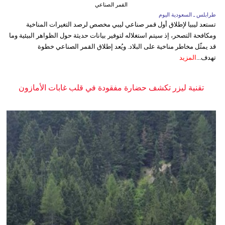
القمر الصناعي
طرابلس ـ السعودية اليوم
تستعد ليبيا لإطلاق أول قمر صناعي ليبي مخصص لرصد التغيرات المناخية
ومكافحة التصحر، إذ سيتم استغلاله لتوفير بيانات حديثة حول الظواهر البيئية وما
قد يمثّل مخاطر مناخية على البلاد. ويُعد إطلاق القمر الصناعي خطوة
تهدف...
المزيد
تقنية ليزر تكشف حضارة مفقودة في قلب غابات الأمازون