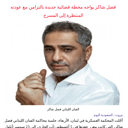
فضل شاكر يواجه محطة قضائية جديدة بالتزامن مع عودته
المنتظرة إلى المسرح
الفنان اللبناني فضل شاكر
بيروت ـ السعودية اليوم
أجّلت المحكمة العسكرية في لبنان، الأربعاء، جلسة محاكمة الفنان اللبناني فضل
شاكر، التي كانت مقرر عقدها في 5 أغسطس/آب الجاري، إلى 23 سبتمبر/أيلول