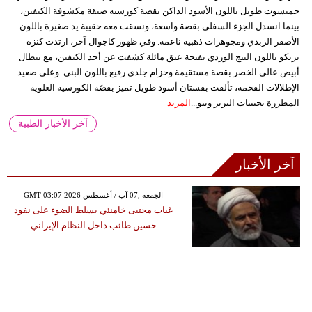
جمبسوت طويل باللون الأسود الداكن بقصة كورسيه ضيقة مكشوفة الكتفين،
بينما انسدل الجزء السفلي بقصة واسعة، ونسقت معه حقيبة يد صغيرة باللون
الأصفر الزبدي ومجوهرات ذهبية ناعمة. وفي ظهور كاجوال آخر، ارتدت كنزة
تريكو باللون البيج الوردي بفتحة عنق مائلة كشفت عن أحد الكتفين، مع بنطال
أبيض عالي الخصر بقصة مستقيمة وحزام جلدي رفيع باللون البني. وعلى صعيد
الإطلالات الفخمة، تألقت بفستان أسود طويل تميز بقصّة الكورسيه العلوية
المطرزة بحبيبات الترتر وتنو...
المزيد
آخر الأخبار الطبية
آخر الأخبار
GMT 03:07 2026 الجمعة ,07 آب / أغسطس
غياب مجتبى خامنئي يسلط الضوء على نفوذ
حسين طائب داخل النظام الإيراني