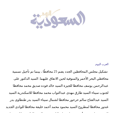
وسفر
ديكور
أخبار
إعلام
تعليم
مرأة
العرب اليوم
علوم
تشكيل مجلس المحافظين الجدد يضم 25 محافظًا ، بينما تم تأجيل تسمية
وتكنولوجيا
محافظي البحر الأحمر والمنوفية لحين الاتفاق عليهما. السيد الدكتور على
عبدالرحمن يوسف محافظا للجيزة السيد خالد فوده صديق محمد محافظا
بيئة
لجنوب سيناء السيد طارق مهدى عبدالتواب محمد محافظا للاسكندرية السيد
مدوَّنات
السيد عبدالفتاح سالم حرحور محافظا لشمال سيناء السيد بدر طنطاوى بدر
غندور محافظا لمطروح السيد محمود محمد أحمد خليفة محافظا للوادى الجديد
أبراج