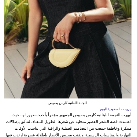
النجمة اللبنانية كارمن بصيبص
بيروت - السعودية اليوم
أبهرت النجمة اللبنانية كارمن بصيبص الجمهور مؤخراً بأحدث ظهور لها، حيث
اعتمدت قصة الشعر القصير متخلية عن شعرها الطويل المعتاد، لتتألق بإطلالات
مبتكرة وخاطفة جمعت بين التصاميم العملية والراقية التي تناسب الأوقات
النهارية والمناسبات الرسمية. ولفتت بصيبص الأنظار بإطلالة عصرية ارتدت فيها