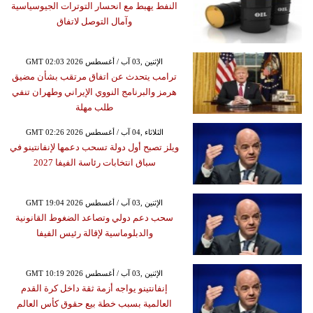
النفط يهبط مع انحسار التوترات الجيوسياسية
وآمال التوصل لاتفاق
GMT 02:03 2026 الإثنين ,03 آب / أغسطس
ترامب يتحدث عن اتفاق مرتقب بشأن مضيق
هرمز والبرنامج النووي الإيراني وطهران تنفي
طلب مهلة
GMT 02:26 2026 الثلاثاء ,04 آب / أغسطس
ويلز تصبح أول دولة تسحب دعمها لإنفانتينو في
سباق انتخابات رئاسة الفيفا 2027
GMT 19:04 2026 الإثنين ,03 آب / أغسطس
سحب دعم دولي وتصاعد الضغوط القانونية
والدبلوماسية لإقالة رئيس الفيفا
GMT 10:19 2026 الإثنين ,03 آب / أغسطس
إنفانتينو يواجه أزمة ثقة داخل كرة القدم
العالمية بسبب خطة بيع حقوق كأس العالم