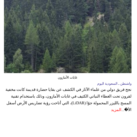
غابات الأمازون
واشنطن ـ السعودية اليوم
نجح فريق دولي من علماء الآثار في الكشف عن بقايا حضارة قديمة كانت مخفية
لقرون تحت الغطاء النباتي الكثيف في غابات الأمازون، وذلك باستخدام تقنية
المسح بالليزر المحمولة جوًا (LiDAR)، التي أتاحت رؤية تضاريس الأرض أسفل
الأ�...
المزيد