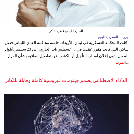
الفنان اللبناني فضل شاكر
بيروت ـ السعودية اليوم
أجّلت المحكمة العسكرية في لبنان، الأربعاء، جلسة محاكمة الفنان اللبناني فضل
شاكر، التي كانت مقرر عقدها في 5 أغسطس/آب الجاري، إلى 23 سبتمبر/أيلول
المقبل، دون إعلان أسباب التأجيل أو الكشف عن تفاصيل إضافية بشأن القرار،
...
المزيد
الذكاء الاصطناعي يصمم جينومات فيروسية كاملة وقابلة للتكاثر