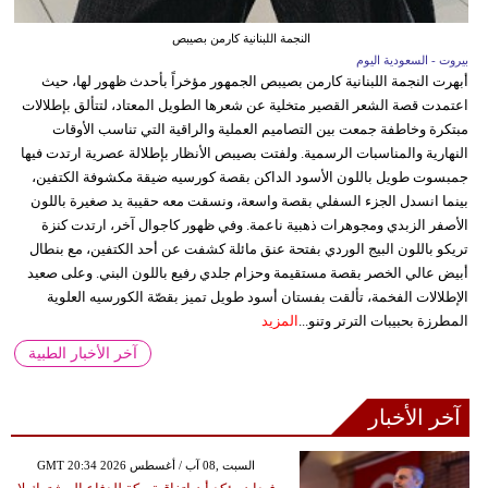
النجمة اللبنانية كارمن بصيبص
بيروت - السعودية اليوم
أبهرت النجمة اللبنانية كارمن بصيبص الجمهور مؤخراً بأحدث ظهور لها، حيث
اعتمدت قصة الشعر القصير متخلية عن شعرها الطويل المعتاد، لتتألق بإطلالات
مبتكرة وخاطفة جمعت بين التصاميم العملية والراقية التي تناسب الأوقات
النهارية والمناسبات الرسمية. ولفتت بصيبص الأنظار بإطلالة عصرية ارتدت فيها
جمبسوت طويل باللون الأسود الداكن بقصة كورسيه ضيقة مكشوفة الكتفين،
بينما انسدل الجزء السفلي بقصة واسعة، ونسقت معه حقيبة يد صغيرة باللون
الأصفر الزبدي ومجوهرات ذهبية ناعمة. وفي ظهور كاجوال آخر، ارتدت كنزة
تريكو باللون البيج الوردي بفتحة عنق مائلة كشفت عن أحد الكتفين، مع بنطال
أبيض عالي الخصر بقصة مستقيمة وحزام جلدي رفيع باللون البني. وعلى صعيد
الإطلالات الفخمة، تألقت بفستان أسود طويل تميز بقصّة الكورسيه العلوية
المطرزة بحبيبات الترتر وتنو...
المزيد
آخر الأخبار الطبية
آخر الأخبار
GMT 20:34 2026 السبت ,08 آب / أغسطس