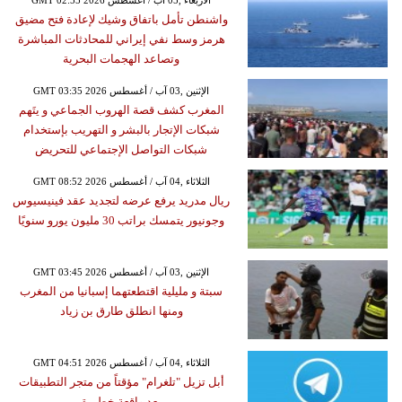
GMT 02:55 2026 الأربعاء ,05 آب / أغسطس
واشنطن تأمل باتفاق وشيك لإعادة فتح مضيق
هرمز وسط نفي إيراني للمحادثات المباشرة
وتصاعد الهجمات البحرية
GMT 03:35 2026 الإثنين ,03 آب / أغسطس
المغرب كشف قصة الهروب الجماعي و يتَهم
شبكات الإتجار بالبشر و التهريب بإستخدام
شبكات التواصل الإجتماعي للتحريض
GMT 08:52 2026 الثلاثاء ,04 آب / أغسطس
ريال مدريد يرفع عرضه لتجديد عقد فينيسيوس
وجونيور يتمسك براتب 30 مليون يورو سنويًا
GMT 03:45 2026 الإثنين ,03 آب / أغسطس
سبتة و مليلية اقتطعتهما إسبانيا من المغرب
ومنها انطلق طارق بن زياد
GMT 04:51 2026 الثلاثاء ,04 آب / أغسطس
أبل تزيل "تلغرام" مؤقتاً من متجر التطبيقات
بعد واقعة خطيرة