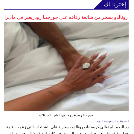
إخترنا لك
رونالدو يسخر من شائعة زفافه على جورجينا رودريغيز في ماديرا
جورجينا رودريغز وخاتمها المثير للتساؤلات
لشبونة - السعودية اليوم
رد النجم البرتغالي كريستيانو رونالدو بسخرية على الشائعات التي زعمت إقامة
حفل زفافه على جورجينا رودريغيز، السبت، في كاتدرائية فونشال بجزيرة ماديرا.