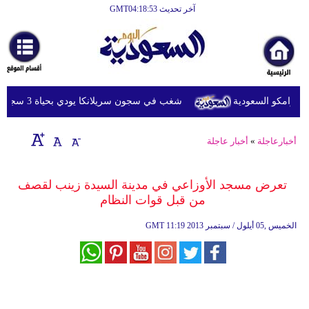
آخر تحديث GMT04:18:53
الرئيسية
أخبارعاجلة
رياضة
رامكو السعودية
شغب في سجون سريلانكا يودي بحياة 3 سجناء ويصيب 23 آخرين
ثقافة
إقتصاد
أخبارعاجلة
»
أخبار عاجلة
فن
تعرض مسجد الأوزاعي في مدينة السيدة زينب لقصف
وموسيقى
من قبل قوات النظام
أزياء
11:19 2013 الخميس ,05 أيلول / سبتمبر
GMT
صحة
وتغذية
سياحة