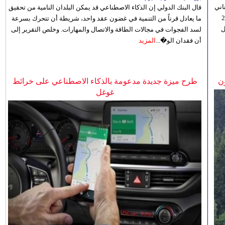
اني
قال البنك الدولي إن الذكاء الاصطناعي قد يمكن البلدان النامية من تحقيق
ي 5 أغسطس/آب الجاري، إلى 23
ما يعادل قرناً من التنمية في غضون عقد واحد، شريطة أن تتحرك بسرعة
ل
لسد الفجوات في مجالات الطاقة والاتصال والمهارات. وخلص التقرير إلى
أن فقدان الو�...
المزيد
ن
طرح ميزة جديدة مدعومة بالذكاء الاصطناعي على خرائط
غوغل