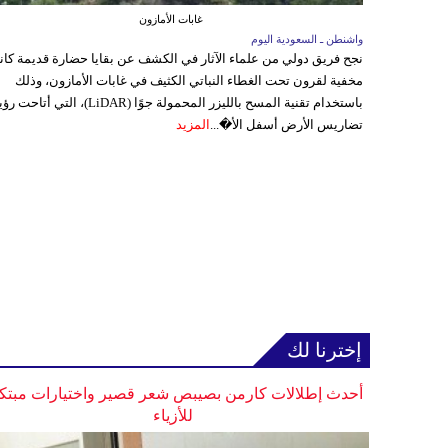
غابات الأمازون
واشنطن ـ السعودية اليوم
نجح فريق دولي من علماء الآثار في الكشف عن بقايا حضارة قديمة كا
مخفية لقرون تحت الغطاء النباتي الكثيف في غابات الأمازون، وذلك
باستخدام تقنية المسح بالليزر المحمولة جوًا (LiDAR)، التي أتاحت
تضاريس الأرض أسفل الأ�...
المزيد
إخترنا لك
أحدث إطلالات كارمن بصيبص شعر قصير واختيارات مبتك
للأزياء