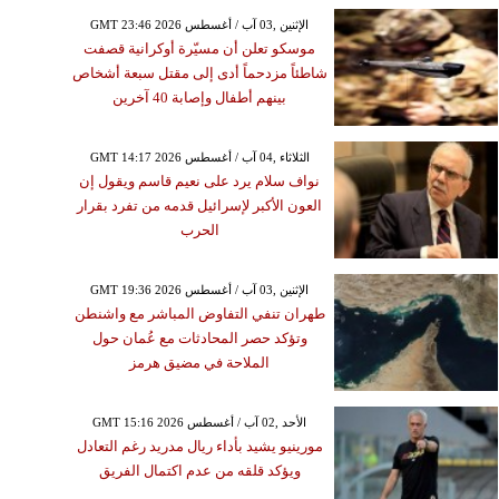
GMT 23:46 2026 الإثنين ,03 آب / أغسطس
موسكو تعلن أن مسيّرة أوكرانية قصفت
شاطئاً مزدحماً أدى إلى مقتل سبعة أشخاص
بينهم أطفال وإصابة 40 آخرين
GMT 14:17 2026 الثلاثاء ,04 آب / أغسطس
نواف سلام يرد على نعيم قاسم ويقول إن
العون الأكبر لإسرائيل قدمه من تفرد بقرار
الحرب
GMT 19:36 2026 الإثنين ,03 آب / أغسطس
طهران تنفي التفاوض المباشر مع واشنطن
وتؤكد حصر المحادثات مع عُمان حول
الملاحة في مضيق هرمز
GMT 15:16 2026 الأحد ,02 آب / أغسطس
مورينيو يشيد بأداء ريال مدريد رغم التعادل
ويؤكد قلقه من عدم اكتمال الفريق