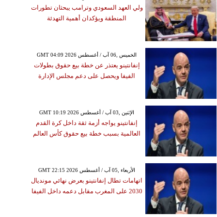
ولي العهد السعودي وترامب يبحثان تطورات
المنطقة ويؤكدان أهمية التهدئة
GMT 04:09 2026 الخميس ,06 آب / أغسطس
إنفانتينو يعتذر عن خطة بيع حقوق بطولات
الفيفا ويحصل على دعم مجلس الإدارة
GMT 10:19 2026 الإثنين ,03 آب / أغسطس
إنفانتينو يواجه أزمة ثقة داخل كرة القدم
العالمية بسبب خطة بيع حقوق كأس العالم
GMT 22:15 2026 الأربعاء ,05 آب / أغسطس
اتهامات تطال إنفانتينو بعرض نهائي مونديال
2030 على المغرب مقابل دعمه داخل الفيفا