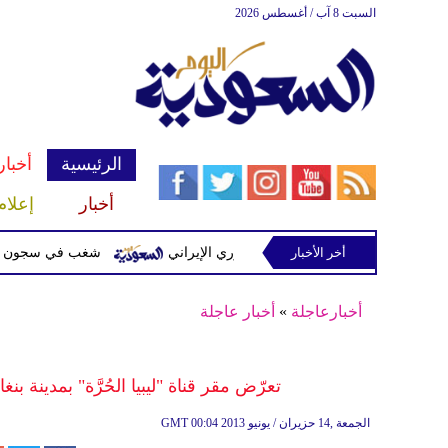
السبت 8 آب / أغسطس 2026
الرئيسية
أخبار
أخبار
إعلام
أخر الأخبار
ت مشفرة لدعمها الحرس الثوري الإيراني
شغب في سجون سريلانكا يودي بحياة 3 سجن
أخبارعاجلة
»
أخبار عاجلة
تعرّض مقر قناة "ليبيا الحُرَّة" بمدينة ب
00:04 2013 الجمعة ,14 حزيران / يونيو
GMT