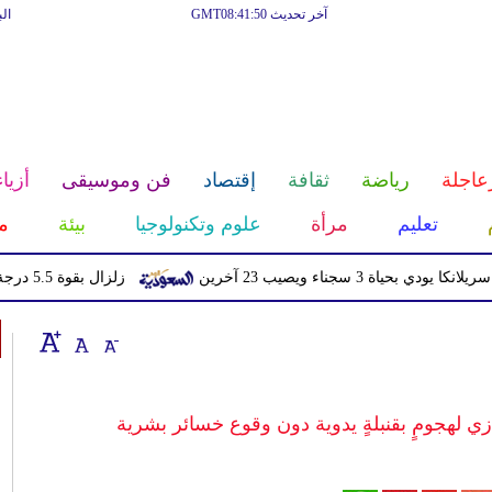
آخر تحديث GMT08:41:50
ال
عاجلة
رياضة
ثقافة
إقتصاد
فن وموسيقى
أزياء
تعليم
مرأة
علوم وتكنولوجيا
بيئة
م
اء ويصيب 23 آخرين
زلزال بقوة 5.5 درجة يهز منطقة سكوينتنا في ألاسكا
نغازي لهجومٍ بقنبلةٍ يدوية دون وقوع خسائر بشرية