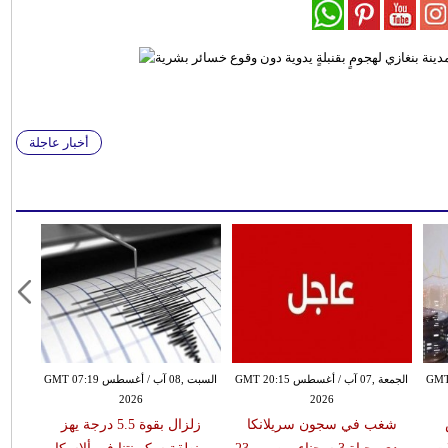
أخبار عاجلة
طس GMT 19:10
الجمعة ,07 آب / أغسطس GMT 20:15
السبت ,08 آب / أغسطس GMT 07:19
2026
2026
شغب في سجون سريلانكا
زلزال بقوة 5.5 درجة يهز