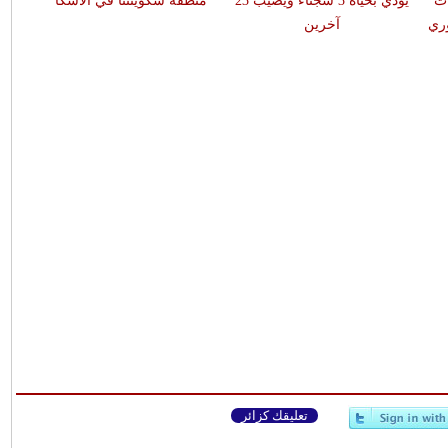
ت
يودي بحياة 3 سجناء ويصيب 23
منطقة سكوينتنا في ألاسكا
ري
آخرين
تعليقك كزائر