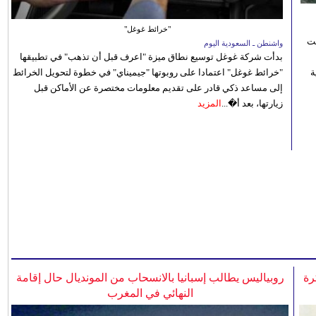
"خرائط غوغل"
نت
واشنطن ـ السعودية اليوم
بدأت شركة غوغل توسيع نطاق ميزة "اعرف قبل أن تذهب" في تطبيقها
 رؤية
"خرائط غوغل" اعتمادا على روبوتها "جيميناي" في خطوة لتحويل الخرائط
إلى مساعد ذكي قادر على تقديم معلومات مختصرة عن الأماكن قبل
زيارتها، بعد أ�...
المزيد
رة
روبياليس يطالب إسبانيا بالانسحاب من المونديال حال إقامة
النهائي في المغرب