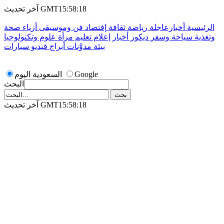
آخر تحديث GMT15:58:18
الرئيسية
أخبارعاجلة
رياضة
ثقافة
إقتصاد
فن وموسيقى
أزياء
صحة
وتغذية
سياحة وسفر
ديكور
أخبار
إعلام
تعليم
مرأة
علوم وتكنولوجيا
بيئة
مدوَّنات
أبراج
فيديو
سيارات
Google
السعودية اليوم
البحث
آخر تحديث GMT15:58:18