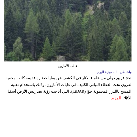
غابات الأمازون
واشنطن ـ السعودية اليوم
نجح فريق دولي من علماء الآثار في الكشف عن بقايا حضارة قديمة كانت مخفية
لقرون تحت الغطاء النباتي الكثيف في غابات الأمازون، وذلك باستخدام تقنية
المسح بالليزر المحمولة جوًا (LiDAR)، التي أتاحت رؤية تضاريس الأرض أسفل
الأ�...
المزيد