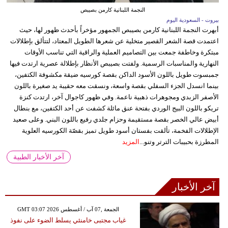
النجمة اللبنانية كارمن بصيبص
بيروت - السعودية اليوم
أبهرت النجمة اللبنانية كارمن بصيبص الجمهور مؤخراً بأحدث ظهور لها، حيث
اعتمدت قصة الشعر القصير متخلية عن شعرها الطويل المعتاد، لتتألق بإطلالات
مبتكرة وخاطفة جمعت بين التصاميم العملية والراقية التي تناسب الأوقات
النهارية والمناسبات الرسمية. ولفتت بصيبص الأنظار بإطلالة عصرية ارتدت فيها
جمبسوت طويل باللون الأسود الداكن بقصة كورسيه ضيقة مكشوفة الكتفين،
بينما انسدل الجزء السفلي بقصة واسعة، ونسقت معه حقيبة يد صغيرة باللون
الأصفر الزبدي ومجوهرات ذهبية ناعمة. وفي ظهور كاجوال آخر، ارتدت كنزة
تريكو باللون البيج الوردي بفتحة عنق مائلة كشفت عن أحد الكتفين، مع بنطال
أبيض عالي الخصر بقصة مستقيمة وحزام جلدي رفيع باللون البني. وعلى صعيد
الإطلالات الفخمة، تألقت بفستان أسود طويل تميز بقصّة الكورسيه العلوية
المطرزة بحبيبات الترتر وتنو...
المزيد
آخر الأخبار الطبية
آخر الأخبار
GMT 03:07 2026 الجمعة ,07 آب / أغسطس
غياب مجتبى خامنئي يسلط الضوء على نفوذ