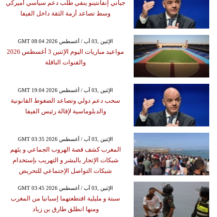
جياني إنفانتينو ينفي طلب دعم سياسي أميركي
وسط تصاعد أزمة الثقة داخل الفيفا
GMT 08:04 2026 الإثنين ,03 آب / أغسطس
مواعيد مباريات اليوم الإثنين 3 أغسطس 2026
والقنوات الناقلة
GMT 19:04 2026 الإثنين ,03 آب / أغسطس
سحب دعم دولي وتصاعد الضغوط القانونية
والدبلوماسية لإقالة رئيس الفيفا
GMT 03:35 2026 الإثنين ,03 آب / أغسطس
المغرب كشف قصة الهروب الجماعي و يتَهم
شبكات الإتجار بالبشر و التهريب بإستخدام
شبكات التواصل الإجتماعي للتحريض
GMT 03:45 2026 الإثنين ,03 آب / أغسطس
سبتة و مليلية اقتطعتهما إسبانيا من المغرب
ومنها انطلق طارق بن زياد