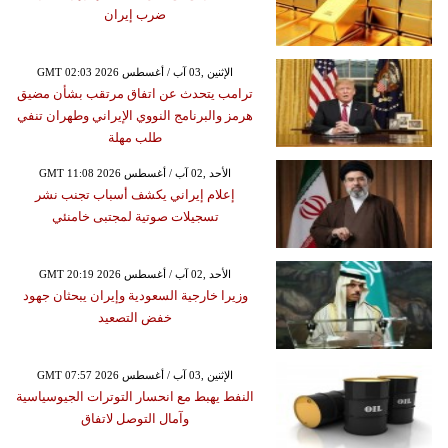
ضرب إيران
GMT 02:03 2026 الإثنين ,03 آب / أغسطس
ترامب يتحدث عن اتفاق مرتقب بشأن مضيق
هرمز والبرنامج النووي الإيراني وطهران تنفي
طلب مهلة
GMT 11:08 2026 الأحد ,02 آب / أغسطس
إعلام إيراني يكشف أسباب تجنب نشر
تسجيلات صوتية لمجتبى خامنئي
GMT 20:19 2026 الأحد ,02 آب / أغسطس
وزيرا خارجية السعودية وإيران يبحثان جهود
خفض التصعيد
GMT 07:57 2026 الإثنين ,03 آب / أغسطس
النفط يهبط مع انحسار التوترات الجيوسياسية
وآمال التوصل لاتفاق