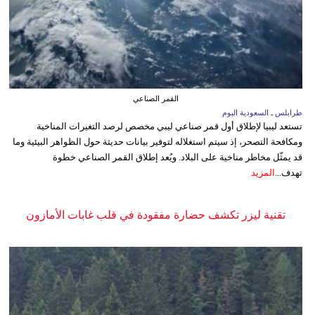
القمر الصناعي
طرابلس ـ السعودية اليوم
تستعد ليبيا لإطلاق أول قمر صناعي ليبي مخصص لرصد التغيرات المناخية
ومكافحة التصحر، إذ سيتم استغلاله لتوفير بيانات حديثة حول الظواهر البيئية وما
قد يمثّل مخاطر مناخية على البلاد. ويُعد إطلاق القمر الصناعي خطوة
تهدف...
المزيد
تقنية ليزر تكشف حضارة مفقودة في قلب غابات الأمازون