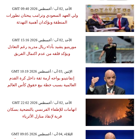
GMT 09:40 2026 الأحد ,02 آب / أغسطس
ولي العهد السعودي وترامب يبحثان تطورات
المنطقة ويؤكدان أهمية التهدئة
GMT 15:16 2026 الأحد ,02 آب / أغسطس
مورينيو يشيد بأداء ريال مدريد رغم التعادل
ويؤكد قلقه من عدم اكتمال الفريق
GMT 10:19 2026 الإثنين ,03 آب / أغسطس
إنفانتينو يواجه أزمة ثقة داخل كرة القدم
العالمية بسبب خطة بيع حقوق كأس العالم
GMT 22:02 2026 الأحد ,02 آب / أغسطس
اتهامات للإطفاء الفرنسي بالتضحية بسكان
قرية لإنقاذ منازل الأثرياء
GMT 09:05 2026 الثلاثاء ,04 آب / أغسطس