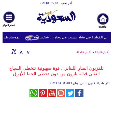
آخر تحديث GMT03:27:02
الرئيسية
أخبارعاجلة
رياضة
ي الكوليرا في تشاد يتسبب في وفاة 13 شخصا
الموساد يقيل مسؤو
ثقافة
إقتصاد
أخبارعاجلة
»
أخبار عاجلة
فن
تلفزيون المنار اللبناني : قوة صهيونية تتخطى السياج
وموسيقى
التقني قبالة يارون من دون تخطي الخط الأزرق
أزياء
14:58 2013 الأربعاء ,30 كانون الثاني / يناير
GMT
صحة
وتغذية
سياحة