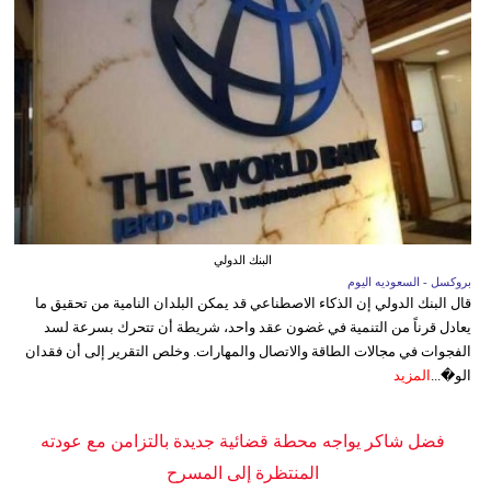
البنك الدولي
بروكسل - السعوديه اليوم
قال البنك الدولي إن الذكاء الاصطناعي قد يمكن البلدان النامية من تحقيق ما
يعادل قرناً من التنمية في غضون عقد واحد، شريطة أن تتحرك بسرعة لسد
الفجوات في مجالات الطاقة والاتصال والمهارات. وخلص التقرير إلى أن فقدان
الو�...
المزيد
فضل شاكر يواجه محطة قضائية جديدة بالتزامن مع عودته
المنتظرة إلى المسرح