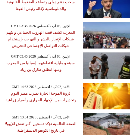
سحب دعم دولي وتصاعد الضغوط القانونية
والدبلوماسية لإقالة رئيس الفيفا
GMT 03:35 2026 الإثنين ,03 آب / أغسطس
المغرب كشف قصة الهروب الجماعي و يتَهم
شبكات الإتجار بالبشر و التهريب بإستخدام
شبكات التواصل الإجتماعي للتحريض
GMT 03:45 2026 الإثنين ,03 آب / أغسطس
سبتة و مليلية اقتطعتهما إسبانيا من المغرب
ومنها انطلق طارق بن زياد
GMT 14:33 2026 الأحد ,02 آب / أغسطس
ذروة الموجة الحارة تضرب مصر اليوم
وتحذيرات من الإجهاد الحراري وأضرار زراعية
GMT 13:04 2026 الأحد ,02 آب / أغسطس
الصحة العالمية تؤكد تسجيل أكبر تفش للإيبولا
في تاريخ الكونغو الديمقراطية