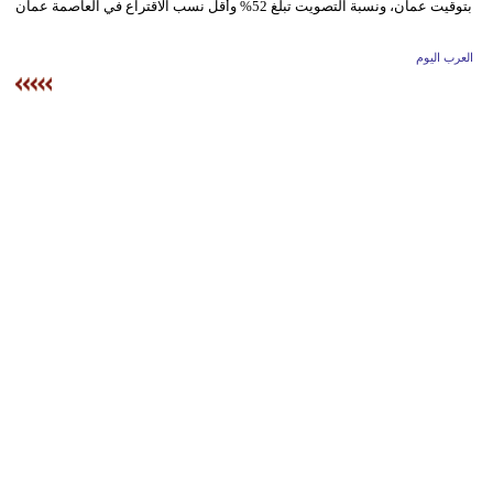
وسفر
ديكور
العرب اليوم
أخبار
إعلام
تعليم
مرأة
علوم
وتكنولوجيا
بيئة
مدوَّنات
أبراج