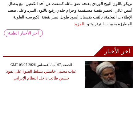
تريكو باللون البيج الوردي بفتحة عنق مائلة كشفت عن أحد الكتفين، مع بنطال
أبيض عالي الخصر بقصة مستقيمة وحزام جلدي رفيع باللون البني. وعلى صعيد
الإطلالات الفخمة، تألقت بفستان أسود طويل تميز بقصّة الكورسيه العلوية
المطرزة بحبيبات الترتر وتنو...
المزيد
آخر الأخبار الطبية
آخر الأخبار
GMT 03:07 2026 الجمعة ,07 آب / أغسطس
غياب مجتبى خامنئي يسلط الضوء على نفوذ
حسين طائب داخل النظام الإيراني