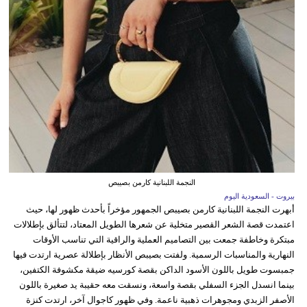
النجمة اللبنانية كارمن بصيبص
بيروت - السعودية اليوم
أبهرت النجمة اللبنانية كارمن بصيبص الجمهور مؤخراً بأحدث ظهور لها، حيث
اعتمدت قصة الشعر القصير متخلية عن شعرها الطويل المعتاد، لتتألق بإطلالات
مبتكرة وخاطفة جمعت بين التصاميم العملية والراقية التي تناسب الأوقات
النهارية والمناسبات الرسمية. ولفتت بصيبص الأنظار بإطلالة عصرية ارتدت فيها
جمبسوت طويل باللون الأسود الداكن بقصة كورسيه ضيقة مكشوفة الكتفين،
بينما انسدل الجزء السفلي بقصة واسعة، ونسقت معه حقيبة يد صغيرة باللون
الأصفر الزبدي ومجوهرات ذهبية ناعمة. وفي ظهور كاجوال آخر، ارتدت كنزة