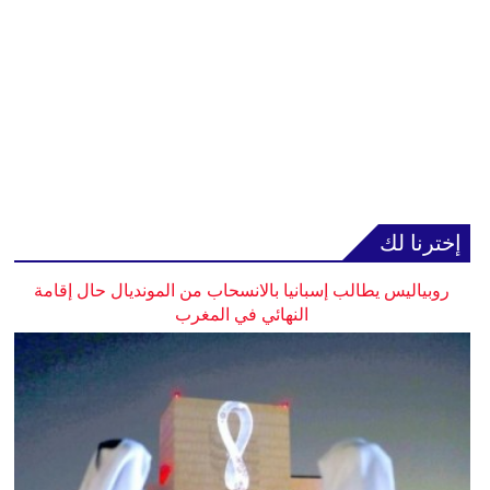
إخترنا لك
روبياليس يطالب إسبانيا بالانسحاب من المونديال حال إقامة
النهائي في المغرب