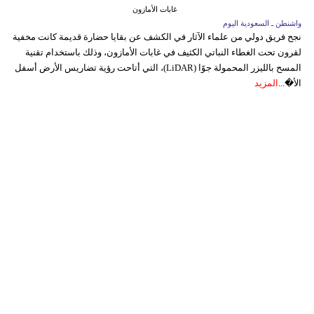
غابات الأمازون
واشنطن ـ السعودية اليوم
نجح فريق دولي من علماء الآثار في الكشف عن بقايا حضارة قديمة كانت مخفية
لقرون تحت الغطاء النباتي الكثيف في غابات الأمازون، وذلك باستخدام تقنية
المسح بالليزر المحمولة جوًا (LiDAR)، التي أتاحت رؤية تضاريس الأرض أسفل
الأ�...
المزيد