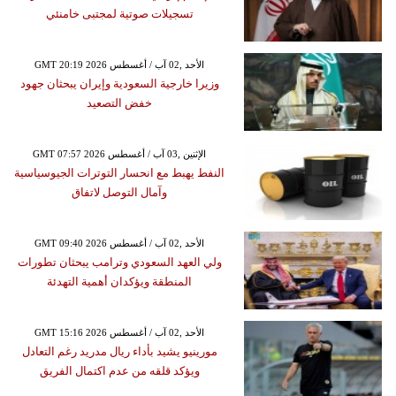
تسجيلات صوتية لمجتبى خامنئي
GMT 20:19 2026 الأحد ,02 آب / أغسطس
وزيرا خارجية السعودية وإيران يبحثان جهود
خفض التصعيد
GMT 07:57 2026 الإثنين ,03 آب / أغسطس
النفط يهبط مع انحسار التوترات الجيوسياسية
وآمال التوصل لاتفاق
GMT 09:40 2026 الأحد ,02 آب / أغسطس
ولي العهد السعودي وترامب يبحثان تطورات
المنطقة ويؤكدان أهمية التهدئة
GMT 15:16 2026 الأحد ,02 آب / أغسطس
مورينيو يشيد بأداء ريال مدريد رغم التعادل
ويؤكد قلقه من عدم اكتمال الفريق