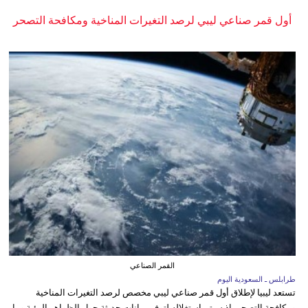
أول قمر صناعي ليبي لرصد التغيرات المناخية ومكافحة التصحر
القمر الصناعي
طرابلس ـ السعودية اليوم
تستعد ليبيا لإطلاق أول قمر صناعي ليبي مخصص لرصد التغيرات المناخية
ومكافحة التصحر، إذ سيتم استغلاله لتوفير بيانات حديثة حول الظواهر البيئية وما