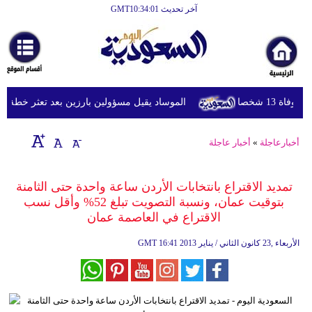
آخر تحديث GMT10:34:01
الرئيسية
أخبارعاجلة
رياضة
1 شخصا
الموساد يقيل مسؤولين بارزين بعد تعثر خطة مزعوم
ثقافة
إقتصاد
أخبارعاجلة
»
أخبار عاجلة
فن
تمديد الاقتراع بانتخابات الأردن ساعة واحدة حتى الثامنة
وموسيقى
بتوقيت عمان، ونسبة التصويت تبلغ 52% وأقل نسب
الاقتراع في العاصمة عمان
أزياء
16:41 2013 الأربعاء ,23 كانون الثاني / يناير
GMT
صحة
وتغذية
سياحة