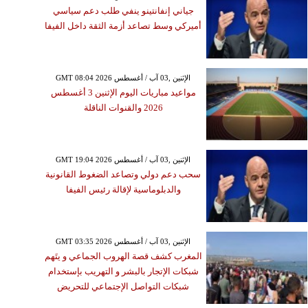
جياني إنفانتينو ينفي طلب دعم سياسي
أميركي وسط تصاعد أزمة الثقة داخل الفيفا
GMT 08:04 2026 الإثنين ,03 آب / أغسطس
مواعيد مباريات اليوم الإثنين 3 أغسطس
2026 والقنوات الناقلة
GMT 19:04 2026 الإثنين ,03 آب / أغسطس
سحب دعم دولي وتصاعد الضغوط القانونية
والدبلوماسية لإقالة رئيس الفيفا
GMT 03:35 2026 الإثنين ,03 آب / أغسطس
المغرب كشف قصة الهروب الجماعي و يتَهم
شبكات الإتجار بالبشر و التهريب بإستخدام
شبكات التواصل الإجتماعي للتحريض