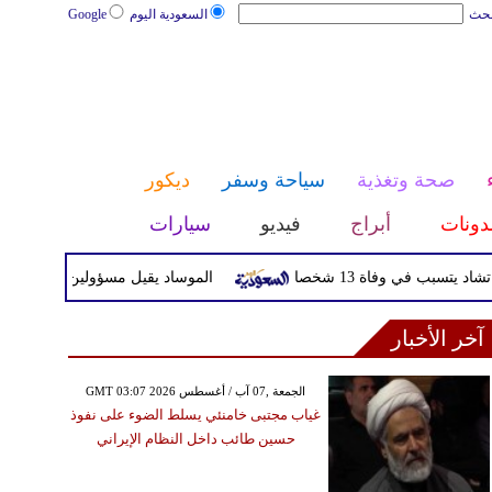
بحث
السعودية اليوم
Google
صحة وتغذية
سياحة وسفر
ديكور
دونات
أبراج
فيديو
سيارات
ي وفاة 13 شخصا
الموساد يقيل مسؤولين بارزين بعد تعثر خط
آخر الأخبار
GMT 03:07 2026 الجمعة ,07 آب / أغسطس
غياب مجتبى خامنئي يسلط الضوء على نفوذ
حسين طائب داخل النظام الإيراني