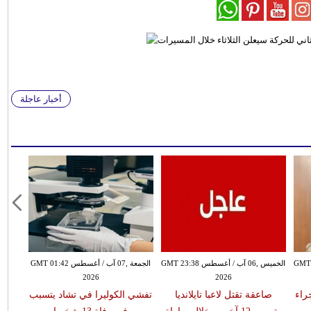
أخبار عاجلة
سطس GMT 21:58
الخميس ,06 آب / أغسطس GMT 23:38
الجمعة ,07 آب / أغسطس GMT 01:42
2026
2026
 جراء
صاعقة تقتل لاعبا تايلانديا
تفشي الكوليرا في تشاد يتسبب