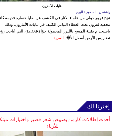
غابات الأمازون
واشنطن ـ السعودية اليوم
نجح فريق دولي من علماء الآثار في الكشف عن بقايا حضارة قديمة كا
مخفية لقرون تحت الغطاء النباتي الكثيف في غابات الأمازون، وذلك
باستخدام تقنية المسح بالليزر المحمولة جوًا (LiDAR)، التي أتاحت
تضاريس الأرض أسفل الأ�...
المزيد
إخترنا لك
أحدث إطلالات كارمن بصيبص شعر قصير واختيارات مبتك
للأزياء