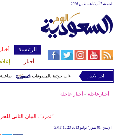
الجمعة 7 آب / أغسطس 2026
الرئيسية
أخبار
أخبار
إعلام
أخر الأخبار
صاعقة تقتل لاعبا تايلاند
أخبارعاجلة
»
أخبار عاجلة
"تمرد": البيان الثاني للح
15:23 2013 الإثنين ,01 تموز / يوليو
GMT