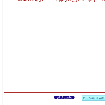
ات
وتصيب 12 آخرين خلال مباراة
في وفاة 13 شخصا
تعليقك كزائر