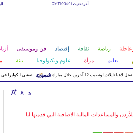
آخر تحديث GMT10:34:01
ال
عاجلة
رياضة
ثقافة
إقتصاد
فن وموسيقى
أزياء
تعليم
مرأة
علوم وتكنولوجيا
بيئة
م
يا وتصيب 12 آخرين خلال مباراة
تفشي الكوليرا في تشاد يتسبب ف
أردن والمساعدات المالية الاضافية التي قدمتها لنا