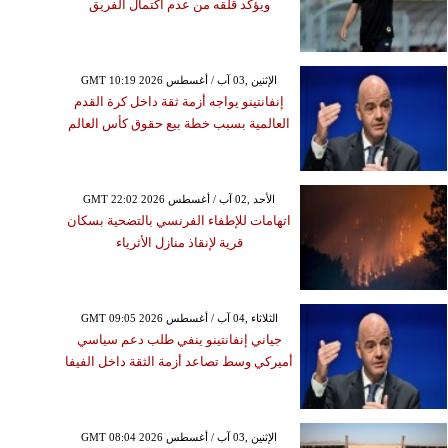
ويؤكد قلقه من عدم اكتمال الفريق
GMT 10:19 2026 الإثنين ,03 آب / أغسطس
إنفانتينو يواجه أزمة ثقة داخل كرة القدم
العالمية بسبب خطة بيع حقوق كأس العالم
GMT 22:02 2026 الأحد ,02 آب / أغسطس
اتهامات للإطفاء الفرنسي بالتضحية بسكان
قرية لإنقاذ منازل الأثرياء
GMT 09:05 2026 الثلاثاء ,04 آب / أغسطس
جياني إنفانتينو ينفي طلب دعم سياسي
أميركي وسط تصاعد أزمة الثقة داخل الفيفا
GMT 08:04 2026 الإثنين ,03 آب / أغسطس