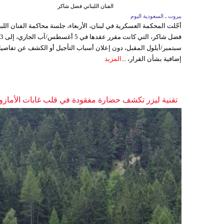
الفنان اللبناني فضل شاكر
بيروت ـ السعودية اليوم
أجّلت المحكمة العسكرية في لبنان، الأربعاء، جلسة محاكمة الفنان اللبن
فضل شاكر، التي كانت مقرر عقدها ف
سبتمبر/أيلول المقبل، دون إعلان أسباب التأجيل أو الكشف عن تفاصي
إضافية بشأن القرار، ...
المزيد
تقنية ليزر تكشف حضارة مفقودة في قلب غابات الأمازو