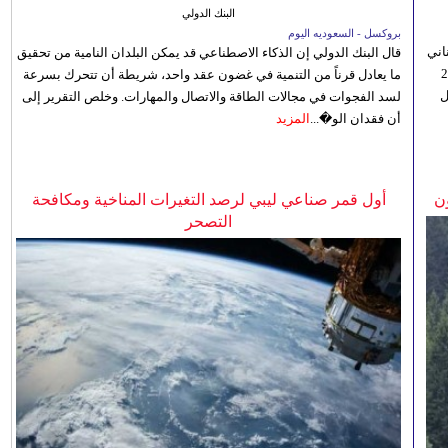
البنك الدولي
بروكسل - السعوديه اليوم
اني
قال البنك الدولي إن الذكاء الاصطناعي قد يمكن البلدان النامية من تحقيق
ي 5 أغسطس/آب الجاري، إلى 23
ما يعادل قرناً من التنمية في غضون عقد واحد، شريطة أن تتحرك بسرعة
ل
لسد الفجوات في مجالات الطاقة والاتصال والمهارات. وخلص التقرير إلى
أن فقدان الو�...
المزيد
ن
أول قمر صناعي ليبي لرصد التغيرات المناخية ومكافحة
التصحر