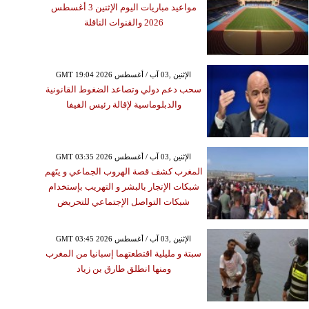
مواعيد مباريات اليوم الإثنين 3 أغسطس
2026 والقنوات الناقلة
GMT 19:04 2026 الإثنين ,03 آب / أغسطس
سحب دعم دولي وتصاعد الضغوط القانونية
والدبلوماسية لإقالة رئيس الفيفا
GMT 03:35 2026 الإثنين ,03 آب / أغسطس
المغرب كشف قصة الهروب الجماعي و يتَهم
شبكات الإتجار بالبشر و التهريب بإستخدام
شبكات التواصل الإجتماعي للتحريض
GMT 03:45 2026 الإثنين ,03 آب / أغسطس
سبتة و مليلية اقتطعتهما إسبانيا من المغرب
ومنها انطلق طارق بن زياد