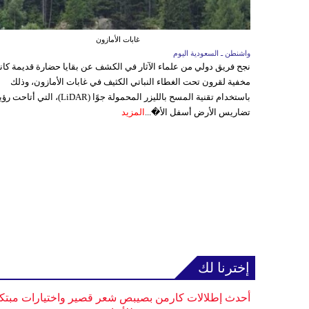
غابات الأمازون
واشنطن ـ السعودية اليوم
نجح فريق دولي من علماء الآثار في الكشف عن بقايا حضارة قديمة كا
مخفية لقرون تحت الغطاء النباتي الكثيف في غابات الأمازون، وذلك
باستخدام تقنية المسح بالليزر المحمولة جوًا (LiDAR)، التي أتاحت
تضاريس الأرض أسفل الأ�...
المزيد
إخترنا لك
أحدث إطلالات كارمن بصيبص شعر قصير واختيارات مبتك