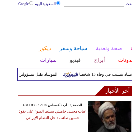
بحث
السعودية اليوم
Google
صحة وتغذية
سياحة وسفر
ديكور
دونات
أبراج
فيديو
سيارات
ي وفاة 13 شخصا
الموساد يقيل مسؤولين بارزين بعد تعثر خط
آخر الأخبار
GMT 03:07 2026 الجمعة ,07 آب / أغسطس
غياب مجتبى خامنئي يسلط الضوء على نفوذ
حسين طائب داخل النظام الإيراني