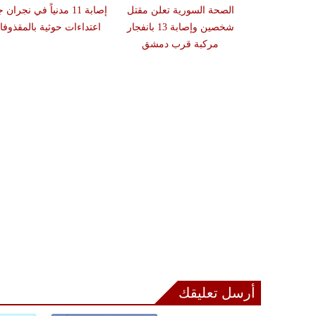
ة تعلن إصابة
الصحة السورية تعلن مقتل
إصابة 11 مدنياً في نجران
نتا بعد عبوره
شخصين وإصابة 13 بانفجار
اعتداءات حوثية بالمقذوف
 في إسبانيا
مركبة قرب دمشق
أرسل تعليقك