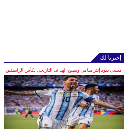
إخترنا لك
ميسي يقود إنتر ميامي ويصبح الهداف التاريخي لكأس الرابطتين