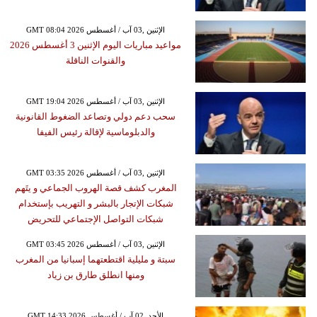
GMT 08:04 2026 الإثنين ,03 آب / أغسطس
مواعيد مباريات اليوم الإثنين 3 أغسطس 2026
والقنوات الناقلة
GMT 19:04 2026 الإثنين ,03 آب / أغسطس
سحب دعم دولي وتصاعد الضغوط القانونية
والدبلوماسية لإقالة رئيس الفيفا
GMT 03:35 2026 الإثنين ,03 آب / أغسطس
المغرب كشف قصة الهروب الجماعي و يتَهم
شبكات الإتجار بالبشر و التهريب بإستخدام
شبكات التواصل الإجتماعي للتحريض
GMT 03:45 2026 الإثنين ,03 آب / أغسطس
سبتة و مليلية اقتطعتهما إسبانيا من المغرب
ومنها انطلق طارق بن زياد
GMT 14:33 2026 الأحد ,02 آب / أغسطس