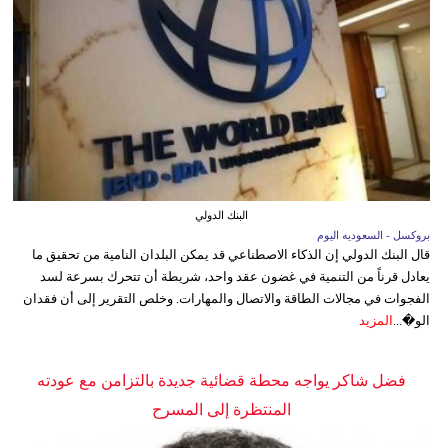
البنك الدولي
بروكسل - السعوديه اليوم
قال البنك الدولي إن الذكاء الاصطناعي قد يمكن البلدان النامية من تحقيق ما
يعادل قرناً من التنمية في غضون عقد واحد، شريطة أن تتحرك بسرعة لسد
الفجوات في مجالات الطاقة والاتصال والمهارات. وخلص التقرير إلى أن فقدان
الو�...
المزيد
فضل شاكر يواجه محطة قضائية جديدة بالتزامن مع عودته
المنتظرة إلى المسرح