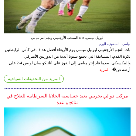
ليونيل ميسي، قائد المنتخب الأرجنتيني ونجم انتر ميامي
ميامي - السعوديه اليوم
بات النجم الأرجنتيني ليونيل ميسي يوم الأربعاء أفضل هداف في كأس الرابطتين
لكرة القدم، المسابقة التي تجمع سنويا أندية من الدوريين الأميركي
والمكسيكي، بعدما قاد إنتر ميامي إلى الفوز على أتلتيكو سان لويس 4-2 على
أرضه ض�...
المزيد
المزيد من التحقيقات السياحية
مركب دوائي تجريبي يعيد حساسية الخلايا السرطانية للعلاج في
نتائج واعدة