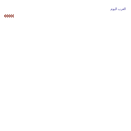
وسفر
العرب اليوم
ديكور
أخبار
إعلام
تعليم
مرأة
علوم
وتكنولوجيا
بيئة
مدوَّنات
أبراج