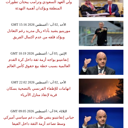
ولي العهد السعودي وترامب يبحثان تطورات
المنطقة ويؤكدان أهمية التهدئة
GMT 15:16 2026 الأحد ,02 آب / أغسطس
مورينيو يشيد بأداء ريال مدريد رغم التعادل
ويؤكد قلقه من عدم اكتمال الفريق
GMT 10:19 2026 الإثنين ,03 آب / أغسطس
إنفانتينو يواجه أزمة ثقة داخل كرة القدم
العالمية بسبب خطة بيع حقوق كأس العالم
GMT 22:02 2026 الأحد ,02 آب / أغسطس
اتهامات للإطفاء الفرنسي بالتضحية بسكان
قرية لإنقاذ منازل الأثرياء
GMT 09:05 2026 الثلاثاء ,04 آب / أغسطس
جياني إنفانتينو ينفي طلب دعم سياسي أميركي
وسط تصاعد أزمة الثقة داخل الفيفا