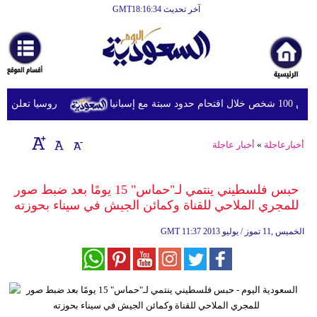
آخر تحديث GMT18:16:34
الرئيسية
أخبارعاجلة
رياضة
ع إسبانيا
روسيا تعلن استهد
ثقافة
إقتصاد
أخبارعاجلة
»
أخبار عاجلة
فن
حبس فلسطيني ينتمي لـ"حماس" 15 يومًا بعد ضبط صور
وموسيقى
للمجري الملاحي للقناة وكمائن الجيش في سيناء بحوزته
أزياء
11:37 2013 الخميس ,11 تموز / يوليو
GMT
صحة
وتغذية
سياحة