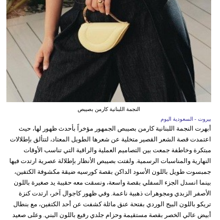
النجمة اللبنانية كارمن بصيبص
بيروت - السعودية اليوم
أبهرت النجمة اللبنانية كارمن بصيبص الجمهور مؤخراً بأحدث ظهور لها، حيث
اعتمدت قصة الشعر القصير متخلية عن شعرها الطويل المعتاد، لتتألق بإطلالات
مبتكرة وخاطفة جمعت بين التصاميم العملية والراقية التي تناسب الأوقات
النهارية والمناسبات الرسمية. ولفتت بصيبص الأنظار بإطلالة عصرية ارتدت فيها
جمبسوت طويل باللون الأسود الداكن بقصة كورسيه ضيقة مكشوفة الكتفين،
بينما انسدل الجزء السفلي بقصة واسعة، ونسقت معه حقيبة يد صغيرة باللون
الأصفر الزبدي ومجوهرات ذهبية ناعمة. وفي ظهور كاجوال آخر، ارتدت كنزة
تريكو باللون البيج الوردي بفتحة عنق مائلة كشفت عن أحد الكتفين، مع بنطال
أبيض عالي الخصر بقصة مستقيمة وحزام جلدي رفيع باللون البني. وعلى صعيد