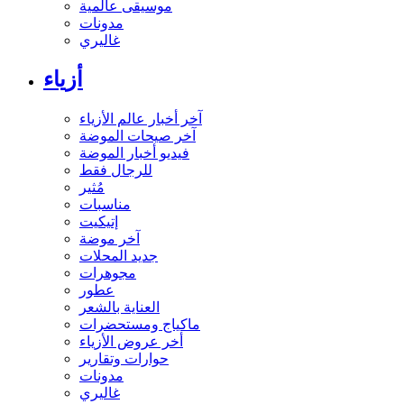
موسيقى عالمية
مدونات
غاليري
أزياء
آخر أخبار عالم الأزياء
آخر صيحات الموضة
فيديو أخبار الموضة
للرجال فقط
مُثير
مناسبات
إتيكيت
آخر موضة
جديد المحلات
مجوهرات
عطور
العناية بالشعر
ماكياج ومستحضرات
أخر عروض الأزياء
حوارات وتقارير
مدونات
غاليري