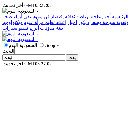
آخر تحديث GMT03:27:02
الرئيسية
أخبارعاجلة
رياضة
ثقافة
إقتصاد
فن وموسيقى
أزياء
صحة
وتغذية
سياحة وسفر
ديكور
أخبار
إعلام
تعليم
مرأة
علوم وتكنولوجيا
بيئة
مدوَّنات
أبراج
فيديو
سيارات
Google
السعودية اليوم
البحث
آخر تحديث GMT03:27:02