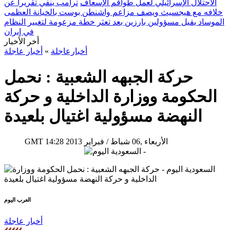
الاحتلال الإسرائيلي لعمل طواقم الإسعاف
ترامب ينفي تقريراً عن
خلافه مع هيجسيث ويصف مزاعم واشنطن بوست بالخيانة العظمى
الموساد يقيل مسؤولين بارزين بعد تعثر خطة مزعومة لتغيير النظام
في إيران
أخر الأخبار
أخبارعاجلة
»
أخبار عاجلة
حركة الجبهه الشعبية : نحمل
الحكومة ووزارة الداخلية و حركة
النهضة مسؤولية اغتيال بلعيدة
14:28 2013 الأربعاء ,06 شباط / فبراير
GMT
العرب اليوم
أخبار عاجلة