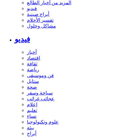
المزيد من أخبار الطالع
فيديو
أبراج صينية
تفسير الأحلام
مشاكل وحلول
فيديو
أخبار
اقتصاد
ثقافة
رياضة
فن وموسيقى
ستايل
صحة
سياحة وسفر
عجائب غرائب
إعلام
تعليم
نساء
علوم وتكنولوجيا
بيئة
أبراج