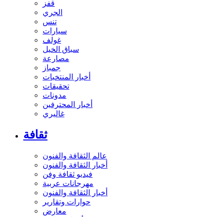
قفز
الجري
تنس
سيارات
غولف
سباق الخيل
مصارعة
جمباز
أخبار المنتخبات
تحقيقات
مدونات
أخبار المحترفين
غاليري
ثقافة
عالم الثقافة والفنون
أخبار الثقافة والفنون
فيديو ثقافة وفن
مهرجانات عربية
أخبار الثقافة والفنون
حوارات وتقارير
معارض