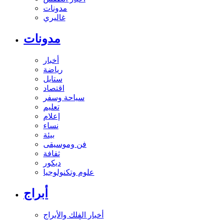
مدونات
غاليري
مدونات
أخبار
رياضة
ستايل
اقتصاد
سياحة وسفر
تعليم
إعلام
نساء
بيئة
فن وموسيقى
ثقافة
ديكور
علوم وتكنولوجيا
أبراج
أخبار الفلك والأبراج