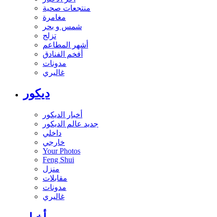
منتجعات صحية
مغامرة
شمس و بحر
تزلج
أشهر المطاعم
أفخم الفنادق
مدونات
غاليري
ديكور
أخبار الديكور
جديد عالم الديكور
داخلي
خارجي
Your Photos
Feng Shui
منزل
مقابلات
مدونات
غاليري