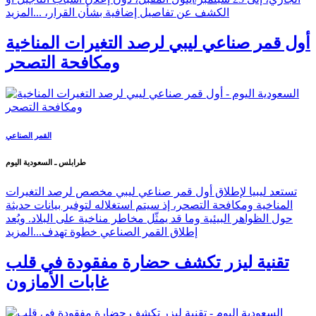
الكشف عن تفاصيل إضافية بشأن القرار، ...
المزيد
أول قمر صناعي ليبي لرصد التغيرات المناخية
ومكافحة التصحر
القمر الصناعي
طرابلس ـ السعودية اليوم
تستعد ليبيا لإطلاق أول قمر صناعي ليبي مخصص لرصد التغيرات
المناخية ومكافحة التصحر، إذ سيتم استغلاله لتوفير بيانات حديثة
حول الظواهر البيئية وما قد يمثّل مخاطر مناخية على البلاد. ويُعد
إطلاق القمر الصناعي خطوة تهدف...
المزيد
تقنية ليزر تكشف حضارة مفقودة في قلب
غابات الأمازون