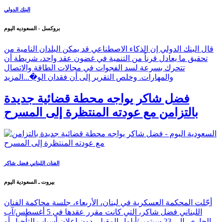
البنك الدولي
بروكسل - السعوديه اليوم
قال البنك الدولي إن الذكاء الاصطناعي قد يمكن البلدان النامية من
تحقيق ما يعادل قرناً من التنمية في غضون عقد واحد، شريطة أن
تتحرك بسرعة لسد الفجوات في مجالات الطاقة والاتصال
والمهارات. وخلص التقرير إلى أن فقدان الو�...
المزيد
فضل شاكر يواجه محطة قضائية جديدة
بالتزامن مع عودته المنتظرة إلى المسرح
الفنان اللبناني فضل شاكر
بيروت ـ السعودية اليوم
أجّلت المحكمة العسكرية في لبنان، الأربعاء، جلسة محاكمة الفنان
اللبناني فضل شاكر، التي كانت مقرر عقدها في 5 أغسطس/آب
الجاري، إلى 23 سبتمبر/أيلول المقبل، دون إعلان أسباب التأجيل أو