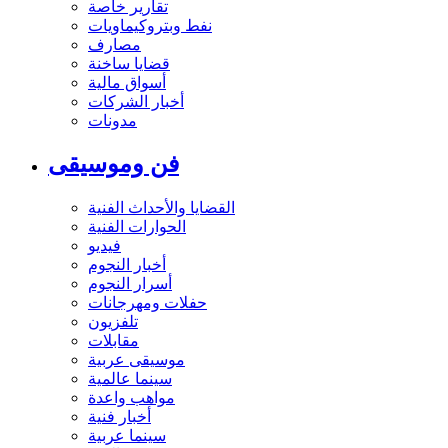
تقارير خاصة
نفط وبتروكيماويات
مصارف
قضايا ساخنة
أسواق مالية
أخبار الشركات
مدونات
فن وموسيقى
القضايا والأحداث الفنية
الحوارات الفنية
فيديو
أخبار النجوم
أسرار النجوم
حفلات ومهرجانات
تلفزيون
مقابلات
موسيقى عربية
سينما عالمية
مواهب واعدة
أخبار فنية
سينما عربية